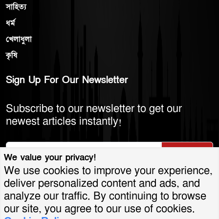
সাহিত্য
ধর্ম
খেলাধুলা
কৃষি
Sign Up For Our Newsletter
Subscribe to our newsletter to get our
newest articles instantly!
Subscribe
We value your privacy!
We use cookies to improve your experience,
deliver personalized content and ads, and
analyze our traffic. By continuing to browse
© 2026 America Bangla LLC. All Rights
our site, you agree to our use of cookies.