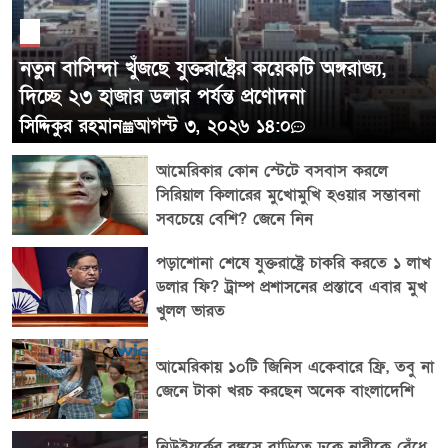
কর্তৃপক্ষও এখন পর্যন্ত অতিরিক্ত কোনো আনুষ্ঠানিক বক্তব্য
দেয়নি। সূত্র: সিনহুয়া, মেহের নিউজ এজেন্সি
নতুন বাসিন্দা খুঁজছে যুক্তরাষ্ট্রের কয়েকটি অঙ্গরাজ্য,
দিচ্ছে ২৩ হাজার ডলার পর্যন্ত প্রণোদনা
সিদ্দিকুর রহমান
আগস্ট ৩, ২০২৬ ১৪:০
আমেরিকার কোন স্টেটে বসবাস করলে
সিরিয়াল কিলারের মুখোমুখি হওয়ার সম্ভাবনা
সবচেয়ে বেশি? জেনে নিন
পড়াশোনা শেষে যুক্তরাষ্ট্রে চাকরি করতে ১ লাখ
ডলার ফি? ট্রাম্প প্রশাসনের প্রস্তাবে এবার মুখ
খুলল ভারত
আমেরিকায় ১০টি জিনিস একেবারে ফ্রি, তবু না
জেনে টাকা খরচ করছেন অনেক বাংলাদেশি
নিউইয়র্কের ব্রঙ্কসে বাড়িতে ঢুকে নারীকে বেঁধে