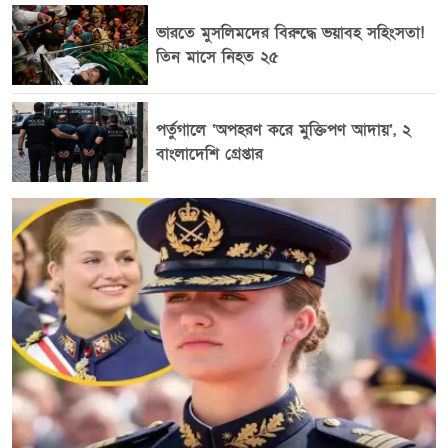
দুই বেডরুমের অ্যাপার্টমেন্টের রেন্ট দ্রুত বাড়ায় পরিবার ও
ভারতে মুসলিমদের বিরুদ্ধে ভয়াবহ সহিংসতা!
একাধিক কক্ষের বাসা খোঁজা ভাড়াটিয়াদের ওপর চাপ আরও
তিন মাসে নিহত ২৫
বেড়েছে। তবে ৬ হাজার ডলারের মধ্যম রেন্টের হিসাবটি মূলত
বর্তমানে বাজারে থাকা তুলনামূলক দামি ও পেশাদারভাবে
পরিচালিত অ্যাপার্টমেন্টের তালিকার ওপর নির্ভর করছে। পুরোনো
পর্তুগালে ‘অপহরণ করে মুক্তিপণ আদায়’, ২
ভবনের অনেক অ্যাপার্টমেন্ট এবং ছোট মালিকদের নিয়ন্ত্রণে থাকা
বাংলাদেশি গ্রেপ্তার
তুলনামূলক কম রেন্টের ইউনিট এতে পুরোপুরি প্রতিফলিত হয়
না। অন্যদিকে অ্যাপার্টমেন্ট লিস্টের মতো ভিন্ন পদ্ধতিতে বাজার
বিশ্লেষণকারী প্রতিষ্ঠানগুলোর হিসাবে দুই বেডরুমের
অ্যাপার্টমেন্টের মধ্যম রেন্ট প্রায় ৪ হাজার ৪০০ ডলারের
কাছাকাছি। অর্থাৎ কোন তথ্যসূত্র ও কোন ধরনের ইউনিট
বিবেচনা করা হচ্ছে, তার ওপর রেন্টের হিসাব উল্লেখযোগ্যভাবে
বদলে যেতে পারে। সান ফ্রান্সিসকোর স্থানীয় আবাসন
পরিস্থিতিও দীর্ঘদিন ধরে ব্যয়বহুল। শহরের প্রায় ৬৫ শতাংশ
বাসিন্দা ভাড়ায় থাকেন। ২০২৬ সালের স্থানীয় একটি প্রতিবেদনে
বলা হয়েছে, এক বেডরুমের অ্যাপার্টমেন্টের মধ্যম রেন্ট প্রায় ৩
হাজার ৫৬১ ডলার এবং দুই থেকে তিন বেডরুমের ইউনিটের