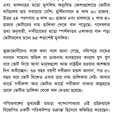
এবং মালদহের মতো মুসলিম অধ্যুষিত জেলাগুলোতে ভোটার
বাতিলের হার সবচেয়ে বেশি। মুর্শিদাবাদে ৪ লাখ ৬০ হাজার,
উত্তর ২৪ পরগণায় ৩ লাখ ৩০ হাজার এবং মালদহে ২ লাখ ৪০
হাজার ভোটারের নাম তালিকা থেকে বাদ পড়েছে। গবেষণার
তথ্য অনুযায়ী, নন্দীগ্রামের মতো স্পর্শকাতর এলাকায় বাদ পড়া
ভোটারদের মধ্যে ৯৫ শতাংশই মুসলিম।
ভুক্তভোগীদের সঙ্গে কথা বলে জানা গেছে, নথিপত্রে নামের
বানানে সামান্য অমিল বা ডাকনাম ব্যবহারের কারণে যুগ যুগ
ধরে ভোট দিয়ে আসা মানুষগুলো আজ রাষ্ট্রহীন হওয়ার আশঙ্কায়
দিন কাটাচ্ছেন। ৭৩ বছর বয়সী নবীজান মন্ডল জানান, গত ৫০
বছর ধরে ভোট দিলেও এবার তার নাম তালিকায় নেই। আধার
কার্ডে 'নবীরুল' আর ভোটার কার্ডে 'নবীজান' থাকার অজুহাতে
তাকে ভোটার তালিকা থেকে বাদ দেওয়া হয়েছে।
পশ্চিমবঙ্গের মুখ্যমন্ত্রী মমতা বন্দ্যোপাধ্যায় এই প্রক্রিয়াকে
বিজেপির একটি 'পরিকল্পিত চক্রান্ত' হিসেবে অভিহিত করেছেন।