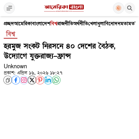
প্রচ্ছদ
আমেরিকা
বাংলাদেশ
বিশ্ব
রাজনীতি
অর্থনীতি
খেলাধুলা
বিনোদন
মতামত
V
বিশ্ব
হরমুজ সংকট নিরসনে ৪০ দেশের বৈঠক,
উদ্যোগে যুক্তরাজ্য–ফ্রান্স
Unknown
প্রকাশ: এপ্রিল ১৬, ২০২৬ ১৮:২৭