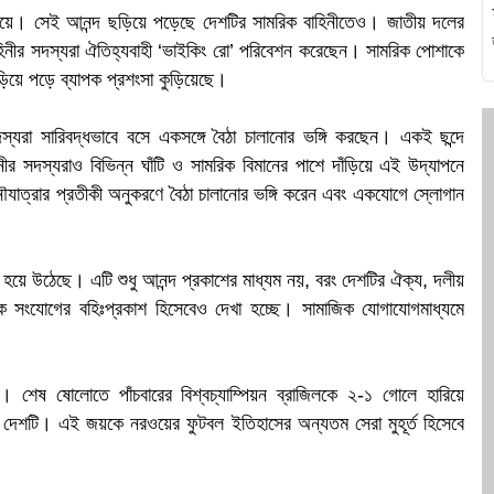
ওয়ে। সেই আনন্দ ছড়িয়ে পড়েছে দেশটির সামরিক বাহিনীতেও। জাতীয় দলের
িনীর সদস্যরা ঐতিহ্যবাহী ‘ভাইকিং রো’ পরিবেশন করেছেন। সামরিক পোশাকে
য়ে পড়ে ব্যাপক প্রশংসা কুড়িয়েছে।
প
্যরা সারিবদ্ধভাবে বসে একসঙ্গে বৈঠা চালানোর ভঙ্গি করছেন। একই ছন্দে
ীর সদস্যরাও বিভিন্ন ঘাঁটি ও সামরিক বিমানের পাশে দাঁড়িয়ে এই উদ্যাপনে
 নৌযাত্রার প্রতীকী অনুকরণে বৈঠা চালানোর ভঙ্গি করেন এবং একযোগে স্লোগান
ক
য়ে উঠেছে। এটি শুধু আনন্দ প্রকাশের মাধ্যম নয়, বরং দেশটির ঐক্য, দলীয়
তিক সংযোগের বহিঃপ্রকাশ হিসেবেও দেখা হচ্ছে। সামাজিক যোগাযোগমাধ্যমে
।
শেষ ষোলোতে পাঁচবারের বিশ্বচ্যাম্পিয়ন ব্রাজিলকে ২-১ গোলে হারিয়ে
য়ার দেশটি। এই জয়কে নরওয়ের ফুটবল ইতিহাসের অন্যতম সেরা মুহূর্ত হিসেবে