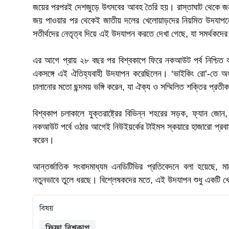
জয়ের পরপরই দেশজুড়ে উৎসবের আবহ তৈরি হয়। রাস্তাঘাট থেকে জন
জয় পাওয়ার পর থেকেই জাতীয় দলের খেলোয়াড়দের নিয়মিত উদযাপনের
সতীর্থদের নেতৃত্ব দিয়ে এই উদযাপন করতে দেখা গেছে, যা সমর্থকদে
এর আগে প্রায় ২৮ বছর পর বিশ্বকাপে ফিরে নকআউট পর্ব নিশ্চিত করার
একসঙ্গে এই ঐতিহ্যবাহী উদযাপন করেছিলেন। ‘ভাইকিং রো’-তে অংশ ন
চালানোর মতো ছন্দময় ভঙ্গি করেন, যা ঐক্য ও সম্মিলিত শক্তির প্রতী
বিশ্বকাপ চলাকালে যুক্তরাষ্ট্রের বিভিন্ন শহরের সড়ক, ফ্যান জ
নকআউট পর্বে ওঠার আগেই নিউইয়র্কের টাইমস স্কয়ারে হাজারো প্রবা
করেন।
আন্তর্জাতিক সংবাদমাধ্যম এনডিটিভির প্রতিবেদনে বলা হয়েছে, ম
নতুনভাবে তুলে ধরছে। বিশ্লেষকদের মতে, এই উদযাপন শুধু একটি খ
বিষয়
ফিফা বিশ্বকাপ