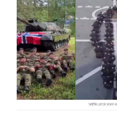
‘ভাইকিং রো’তে মাতল ন