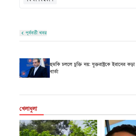
পূর্ববর্তী খবর
শ্রীলঙ্কার নেগোম্বো কারাগারে ভয়াবহ দাঙ্গা: নিহ
২৬, নিহতদের মধ্যে ৭ কারারক্ষী
খেলাধুলা