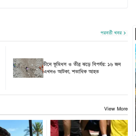
পরবর্তী খবর
ত
হরমুজ প্রণালীতে গ্যাস ট্যাংকারে ক্ষেপণাস্ত্র
হামলা, ওমান উপকূলে অগ্নিকাণ্ড
View More