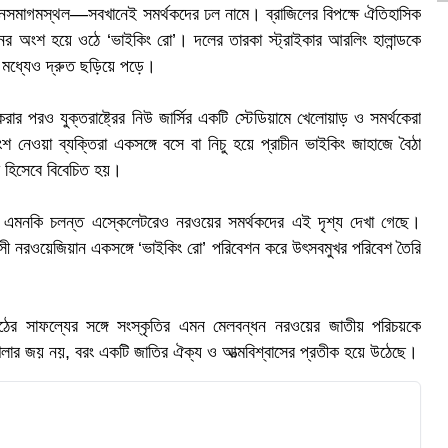
সমাগমস্থল—সবখানেই সমর্থকদের ঢল নামে। ব্রাজিলের বিপক্ষে ঐতিহাসিক
 অংশ হয়ে ওঠে ‘ভাইকিং রো’। দলের তারকা স্ট্রাইকার আরলিং হালান্ডকে
র মধ্যেও দ্রুত ছড়িয়ে পড়ে।
 পরও যুক্তরাষ্ট্রের নিউ জার্সির একটি স্টেডিয়ামে খেলোয়াড় ও সমর্থকেরা
েওয়া ব্যক্তিরা একসঙ্গে বসে বা নিচু হয়ে প্রাচীন ভাইকিং জাহাজে বৈঠা
ক হিসেবে বিবেচিত হয়।
োন, এমনকি চলন্ত এস্কেলেটরেও নরওয়ের সমর্থকদের এই দৃশ্য দেখা গেছে।
সী নরওয়েজিয়ান একসঙ্গে ‘ভাইকিং রো’ পরিবেশন করে উৎসবমুখর পরিবেশ তৈরি
ক
াঠের সাফল্যের সঙ্গে সংস্কৃতির এমন মেলবন্ধন নরওয়ের জাতীয় পরিচয়কে
েলার জয় নয়, বরং একটি জাতির ঐক্য ও আত্মবিশ্বাসের প্রতীক হয়ে উঠেছে।