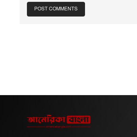
ফুটবল ফেডারেশন আরও জানিয়েছে,
আয়োজনের কারণ
POST COMMENTS
তারা ইনফান্তিনোর আহ্বানের সঙ্গে
ও শনিবার হোট
একমত হয়ে ২১১ সদস্য সংস্থার স্বার্থে
সাধারণ অতিথিদ
সম্মিলিতভাবে ফুটবলের উন্নয়ন চালিয়ে
হবে। পাশাপাশ
যেতে চায়। ফেডারেশনটি বলেছে,
নির্দিষ্ট এলাকা 
প্রাতিষ্ঠানিক কাঠামো শক্তিশালী করার
অনুষ্ঠানের অতি
মাধ্যমে ফুটবলের উন্নয়নে ইনফান্তিনোর
থাকবে। এর আগে গুঞ্জন
নেতৃত্বকে তারা সমর্থন করছে।
ছড়িয়েছিল, পর্
এদিকে বৃহস্পতিবার আফ্রিকান ফুটবল
রেনেসাঁ যুগের 
কনফেডারেশন সর্বসম্মতভাবে
রেগালেইরা’য় 
ইনফান্তিনোর নেতৃত্বের প্রতি সমর্থন
জুটির বিয়ের 
POST COMMENTS
জানিয়েছে। তবে ইউরোপীয় ফুটবলের
সপ্তাহে ওই স্থ
নিয়ন্ত্রক সংস্থা জানিয়েছে, তারা
দর্শনার্থীদের 
বিশ্বকাপসহ ফিফার অন্যান্য
জল্পনার অবসান ঘটে
প্রতিযোগিতা বয়কটের অবস্থানে
ও জর্জিনার সম্
রয়েছে। এশিয়ার ফুটবল
সালে। এরপর থ
কনফেডারেশনও ইউরোপীয় ও উত্তর-
একসঙ্গে বসব