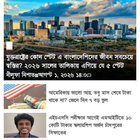
নিশ্চিত হয়নি। চুল বিশেষজ্ঞদের মতে, লাস ভেগাসের
সাম্প্রতিক ছবিতে চুল বেশি ঘন দেখানোর ব্যাখ্যা হিসেবে হেয়ার
POST COMMENTS
ফাইবার, চুলের রং এবং স্টাইলিংই বেশি সম্ভাব্য কারণ। শুধু ছবি
বা ভিডিও দেখে কোনো চিকিৎসা বা কসমেটিক প্রক্রিয়া নিশ্চিত
করা সম্ভব নয়। ট্রাম্পের কয়েক দশকের রাজনৈতিক ক্যারিয়ারে
তার বক্তব্য, নীতি ও বিতর্কের পাশাপাশি তার চুলও যে
জনআগ্রহের একটি স্থায়ী বিষয় হয়ে আছে, সাম্প্রতিক লাস
যুক্তরাষ্ট্রের কোন স্টেট এ বাংলাদেশিদের জীবন সবচেয়ে
ভেগাসের ছবিকে ঘিরে নতুন আলোচনা আবারও সেটিই সামনে
স্বস্তির? ২০২৬ সালের তালিকায় এগিয়ে যে ৫ স্টেট
এনেছে।
নীলুফা নিশাত
আগস্ট ১, ২০২৬ ১৪:০
আমেরিকায় ভালো আয়, তবু মাস শেষে টাকা
থাকে না? জেনে নিন ৭ বড় ভুল
এইচএসসি পরীক্ষার আগেই এমআইটিতে ১০
কোটি টাকার স্কলারশিপ অর্জন চাঁদপুরের
সিফাতের