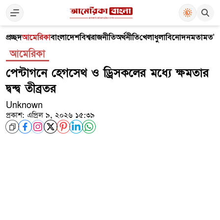
প্রচ্ছদ
আমেরিকা
বাংলাদেশ
বিশ্ব
রাজনীতি
অর্থনীতি
খেলাধুলা
বিনোদন
মতামত
V
আমেরিকা
পেন্টাগনে হেগসেথ ও ড্রিসকলের মধ্যে ক্ষমতার
দ্বন্দ্ব তীব্রতর
Unknown
প্রকাশ: এপ্রিল ৯, ২০২৬ ১৫:৩৯