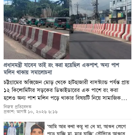
এবং নিজেদের অবস্থান শক্তভাবে প্রতিষ্ঠা করতে সক্ষম।
করেনি।
প্রধানমন্ত্রী যাবেন তাই রং করা হয়েছিল একপাশ, অন্য পাশ
মলিন থাকায় সমালোচনা
চট্টগ্রামের অক্সিজেন মোড় থেকে হাটহাজারী বাসস্ট্যান্ড পর্যন্ত প্রায়
১২ কিলোমিটার সড়কের ডিভাইডারের এক পাশে রং করা
হলেও অন্য পাশ মলিন পড়ে থাকার বিষয়টি নিয়ে সামাজিক
যোগাযোগমাধ্যমে আলোচনা শুরু হয়েছে। রোববার ছড়িয়ে পড়া
নিজস্ব প্রতিবেদক
প্রকাশ: আগস্ট ১০, ২০২৬ ৬:১৬
একাধিক ভিডিওতে সড়কের দুই পাশের এই ভিন্ন চিত্র দেখা
যায়। ভিডিও ছড়িয়ে পড়ার পর সোমবার সকাল থেকে
‘আমি আর কথা কমু না নে মা, আগুন লেগে
ডিভাইডারের অপর পাশেও রং করার কাজ শুরু হয়েছে।
পুড়ে যাচ্ছি মা, মরে যাচ্ছি’ সৌদিতে আগুনে