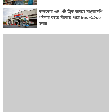
সৌদি আরবে পড়াশোনার প্রতি বাংলাদেশি শিক্ষার্থীদের আগ্রহ
বাড়ায়। সেখানে পড়াশোনার পাশাপাশি হজ ও ওমরাহ পালনের
কস্টকোর এই ৫টি ট্রিক জানলে বাংলাদেশি
পরিবার বছরে বাঁচাতে পারে ৮০০–১,২০০
সুযোগও শিক্ষার্থীদের কাছে বাড়তি আকর্ষণ তৈরি করে।
ডলার
আলিমুল ও হাসিবের মতো শিক্ষার্থীদের জন্য এই বৃত্তি শুধু
বিদেশে উচ্চশিক্ষার সুযোগ নয়, বরং আর্থিক সীমাবদ্ধতা ছাড়াই
নিজেদের স্বপ্ন পূরণের একটি বড় পথ। পড়াশোনা শেষে দেশে
ফিরে অর্জিত শিক্ষা ও দক্ষতা সমাজ ও দেশের কাজে লাগাতে
চান তারা।