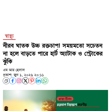
স্বাস্থ্য
নীরব ঘাতক উচ্চ রক্তচাপ! সময়মতো সচেতন
না হলে বাড়তে পারে হার্ট অ্যাটাক ও স্ট্রোকের
ঝুঁকি
এম আর হেলাল
প্রকাশ: জুন ১, ২০২৬ ২০:১১