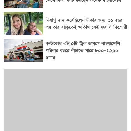
জেনে টাকা খরচ করছেন অনেক বাংলাদেশি
ডাইএসিটিল, এসিটিলপ্রোপিলিন, মেন্থল, কফি ও স্ট্রবেরি
ফ্লেভারের কিছু রাসায়নিক কোষে জ্বালাপোড়া সৃষ্টি করতে পারে।
ডিম্বাণু দান করেছিলেন টাকার জন্য, ১১ বছর
মিষ্টি স্বাদের জন্য ব্যবহৃত সুক্রোজ ও গ্লুকোজ উত্তপ্ত হয়ে
পর তার বাড়িতেই অতিথি সেই ফরাসি কিশোরী
রিয়েকটিভ এলডিহাইডে পরিণত হয়, যা দীর্ঘমেয়াদে হৃদ্‌যন্ত্র ও
ফুসফুসের ক্ষতির ঝুঁকি বাড়ায়। এ ছাড়া ভেপ ব্যবহারের সময়
নিকেল-ক্রোমিয়াম সংকরের মতো ভারী ধাতুও উৎপন্ন হয়।
কস্টকোর এই ৫টি ট্রিক জানলে বাংলাদেশি
পরিবার বছরে বাঁচাতে পারে ৮০০–১,২০০
গবেষণায় দেখা গেছে, এসব ধাতুর দীর্ঘমেয়াদি সংস্পর্শ
ডলার
ফুসফুসের জন্য ক্ষতিকর এবং ক্যানসারের ঝুঁকি বাড়াতে পারে।
বিশেষজ্ঞরা বলছেন, ভেপ যত বেশি ব্যবহার করা হয়, ভারী
ধাতুর নির্গমনও তত বাড়তে থাকে। প্রথম ৫০ টানের তুলনায়
১০১ থেকে ১৫০তম টানে প্রায় ৬০ গুণ বেশি ভারী ধাতু উৎপন্ন
হওয়ার তথ্যও গবেষণায় উঠে এসেছে। এ ছাড়া কার্বন
মনোক্সাইডসহ বিভিন্ন ক্ষতিকর জৈব যৌগও ভেপের মাধ্যমে
শরীরে প্রবেশ করে। ক্যানসারের ঝুঁকি নিয়ে কী বলছে গবেষণা
ভেপের সঙ্গে ক্যানসারের সম্পর্ক নিয়ে গবেষণা এখনও
চলমান। ৫৪ সপ্তাহ ধরে ইঁদুরের ওপর পরিচালিত এক গবেষণায়
দেখা গেছে, ভেপের বাষ্প গ্রহণকারী প্রাণীদের মধ্যে ফুসফুস ও