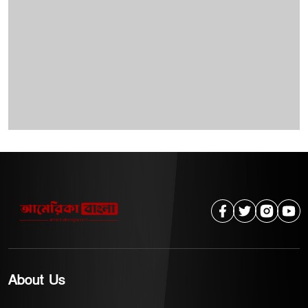
ভবিষ্যতে গুরুতর স্বাস্থ্যঝুঁকির কারণ হয়ে উঠতে পারে। সচেতন
সিদ্ধান্তই এ ধরনের ঝুঁকি কমানোর সবচেয়ে কার্যকর উপায়।
সূত্র: নিউ সায়েন্টিস্ট
About Us