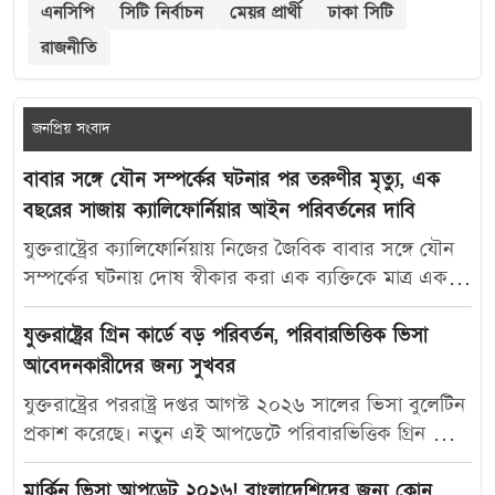
এনসিপি
সিটি নির্বাচন
মেয়র প্রার্থী
ঢাকা সিটি
রাজনীতি
জনপ্রিয় সংবাদ
বাবার সঙ্গে যৌন সম্পর্কের ঘটনার পর তরুণীর মৃত্যু, এক
বছরের সাজায় ক্যালিফোর্নিয়ার আইন পরিবর্তনের দাবি
যুক্তরাষ্ট্রের ক্যালিফোর্নিয়ায় নিজের জৈবিক বাবার সঙ্গে যৌন
সম্পর্কের ঘটনায় দোষ স্বীকার করা এক ব্যক্তিকে মাত্র এক
বছরের কারাদণ্ড দেওয়ায় নতুন করে বিতর্ক তৈরি হয়েছে।
আদালতের এই রায়ে অসন্তোষ প্রকাশ করে ভুক্তভোগী
যুক্তরাষ্ট্রের গ্রিন কার্ডে বড় পরিবর্তন, পরিবারভিত্তিক ভিসা
তরুণীর মা ক্যালিফোর্নিয়ার যৌন অপরাধ-সংক্রান্ত আইন
আবেদনকারীদের জন্য সুখবর
আরও কঠোর করার দাবি জানিয়েছেন। মার্কিন সংবাদমাধ্যম
যুক্তরাষ্ট্রের পররাষ্ট্র দপ্তর আগস্ট ২০২৬ সালের ভিসা বুলেটিন
দ্য ক্যালিফোর্নিয়া পোস্ট-কে দেওয়া সাক্ষাৎকারে ক্যারোলিনা
প্রকাশ করেছে। নতুন এই আপডেটে পরিবারভিত্তিক গ্রিন কার্ড
স্যান্ডোভাল বলেন, তার মেয়ে মাকাইলা রেনে সেটলসের নামে
আবেদনকারীদের জন্য বেশ কিছু গুরুত্বপূর্ণ অগ্রগতি দেখা
নতুন আইন প্রণয়ন করা উচিত, যাতে ভবিষ্যতে এ ধরনের
গেছে। বিশেষ করে যুক্তরাষ্ট্রের স্থায়ী বাসিন্দাদের স্বামী, স্ত্রী ও
মার্কিন ভিসা আপডেট ২০২৬! বাংলাদেশিদের জন্য কোন