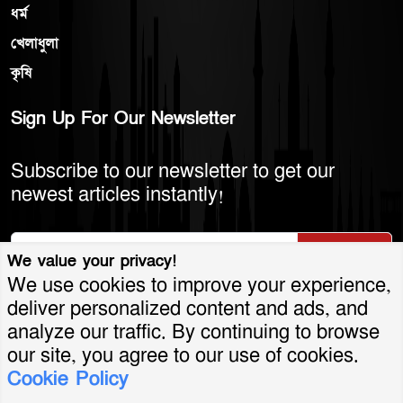
ধর্ম
খেলাধুলা
কৃষি
Sign Up For Our Newsletter
Subscribe to our newsletter to get our
newest articles instantly!
Subscribe
We value your privacy!
We use cookies to improve your experience,
deliver personalized content and ads, and
analyze our traffic. By continuing to browse
© 2026 America Bangla LLC. All Rights
our site, you agree to our use of cookies.
Cookie Policy
Reserved.