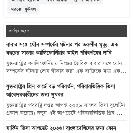
মরক্কো ফুটবল
জনপ্রিয় সংবাদ
বাবার সঙ্গে যৌন সম্পর্কের ঘটনার পর তরুণীর মৃত্যু, এক
বছরের সাজায় ক্যালিফোর্নিয়ার আইন পরিবর্তনের দাবি
যুক্তরাষ্ট্রের ক্যালিফোর্নিয়ায় নিজের জৈবিক বাবার সঙ্গে যৌন
সম্পর্কের ঘটনায় দোষ স্বীকার করা এক ব্যক্তিকে মাত্র এক
বছরের কারাদণ্ড দেওয়ায় নতুন করে বিতর্ক তৈরি হয়েছে।
আদালতের এই রায়ে অসন্তোষ প্রকাশ করে ভুক্তভোগী
যুক্তরাষ্ট্রের গ্রিন কার্ডে বড় পরিবর্তন, পরিবারভিত্তিক ভিসা
তরুণীর মা ক্যালিফোর্নিয়ার যৌন অপরাধ-সংক্রান্ত আইন
আবেদনকারীদের জন্য সুখবর
আরও কঠোর করার দাবি জানিয়েছেন। মার্কিন সংবাদমাধ্যম
যুক্তরাষ্ট্রের পররাষ্ট্র দপ্তর আগস্ট ২০২৬ সালের ভিসা বুলেটিন
দ্য ক্যালিফোর্নিয়া পোস্ট-কে দেওয়া সাক্ষাৎকারে ক্যারোলিনা
প্রকাশ করেছে। নতুন এই আপডেটে পরিবারভিত্তিক গ্রিন কার্ড
স্যান্ডোভাল বলেন, তার মেয়ে মাকাইলা রেনে সেটলসের নামে
আবেদনকারীদের জন্য বেশ কিছু গুরুত্বপূর্ণ অগ্রগতি দেখা
নতুন আইন প্রণয়ন করা উচিত, যাতে ভবিষ্যতে এ ধরনের
গেছে। বিশেষ করে যুক্তরাষ্ট্রের স্থায়ী বাসিন্দাদের স্বামী, স্ত্রী ও
মার্কিন ভিসা আপডেট ২০২৬! বাংলাদেশিদের জন্য কোন
মামলায় আরও কঠোর শাস্তি নিশ্চিত করা যায়। তিনি বলেন,