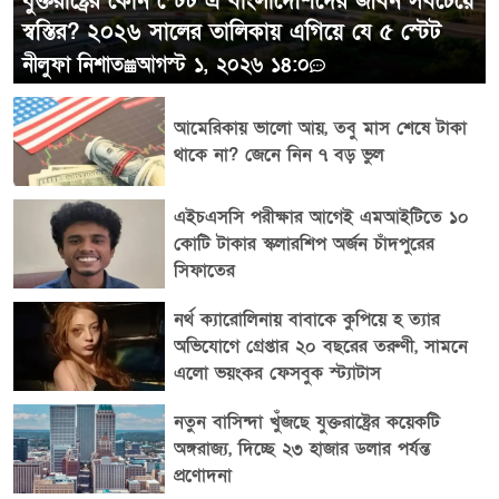
যুক্তরাষ্ট্রের কোন স্টেট এ বাংলাদেশিদের জীবন সবচেয়ে
খেলোয়াড়দের এমন অপেশাদার আচরণ ও ম্যাচ অফিশিয়ালের
স্বস্তির? ২০২৬ সালের তালিকায় এগিয়ে যে ৫ স্টেট
আহত হওয়ার ঘটনা নিয়ে ফুটবল অঙ্গনে সমালোচনা চলছে।
নীলুফা নিশাত
আগস্ট ১, ২০২৬ ১৪:০
আমেরিকায় ভালো আয়, তবু মাস শেষে টাকা
থাকে না? জেনে নিন ৭ বড় ভুল
এইচএসসি পরীক্ষার আগেই এমআইটিতে ১০
কোটি টাকার স্কলারশিপ অর্জন চাঁদপুরের
সিফাতের
নর্থ ক্যারোলিনায় বাবাকে কুপিয়ে হ ত্যার
অভিযোগে গ্রেপ্তার ২০ বছরের তরুণী, সামনে
এলো ভয়ংকর ফেসবুক স্ট্যাটাস
নতুন বাসিন্দা খুঁজছে যুক্তরাষ্ট্রের কয়েকটি
অঙ্গরাজ্য, দিচ্ছে ২৩ হাজার ডলার পর্যন্ত
প্রণোদনা