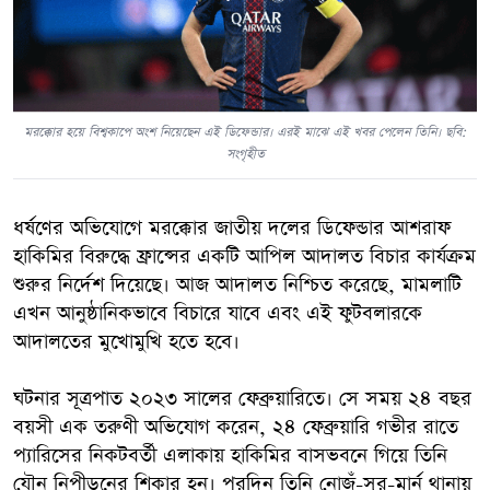
মরক্কোর হয়ে বিশ্বকাপে অংশ নিয়েছেন এই ডিফেন্ডার। এরই মাঝে এই খবর পেলেন তিনি। ছবি:
সংগৃহীত
ধর্ষণের অভিযোগে মরক্কোর জাতীয় দলের ডিফেন্ডার আশরাফ
হাকিমির বিরুদ্ধে ফ্রান্সের একটি আপিল আদালত বিচার কার্যক্রম
শুরুর নির্দেশ দিয়েছে। আজ আদালত নিশ্চিত করেছে, মামলাটি
এখন আনুষ্ঠানিকভাবে বিচারে যাবে এবং এই ফুটবলারকে
আদালতের মুখোমুখি হতে হবে।
ঘটনার সূত্রপাত ২০২৩ সালের ফেব্রুয়ারিতে। সে সময় ২৪ বছর
বয়সী এক তরুণী অভিযোগ করেন, ২৪ ফেব্রুয়ারি গভীর রাতে
প্যারিসের নিকটবর্তী এলাকায় হাকিমির বাসভবনে গিয়ে তিনি
যৌন নিপীড়নের শিকার হন। পরদিন তিনি নোজঁ-সুর-মার্ন থানায়