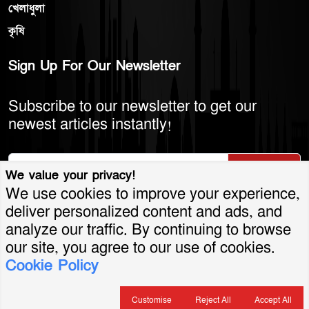
খেলাধুলা
কৃষি
Sign Up For Our Newsletter
Subscribe to our newsletter to get our
newest articles instantly!
Subscribe
We value your privacy!
We use cookies to improve your experience,
deliver personalized content and ads, and
analyze our traffic. By continuing to browse
© 2026 America Bangla LLC. All Rights
our site, you agree to our use of cookies.
Cookie Policy
Reserved.
শর্তাবলি ও নীতিমালা
গোপনীয়তা নীতি
যোগাযোগ
সার্কুলেশন
বিজ্ঞাপন
Customise
Reject All
Accept All