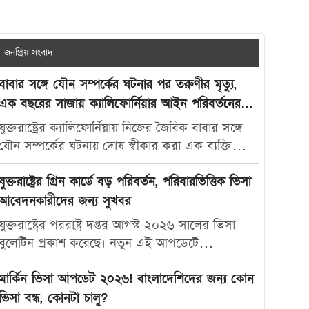
জনপ্রিয় সংবাদ
বাবার সঙ্গে যৌন সম্পর্কের ঘটনার পর তরুণীর মৃত্যু,
এক বছরের সাজায় ক্যালিফোর্নিয়ার আইন পরিবর্তনের
দাবি
যুক্তরাষ্ট্রের ক্যালিফোর্নিয়ায় নিজের জৈবিক বাবার সঙ্গে
যৌন সম্পর্কের ঘটনায় দোষ স্বীকার করা এক ব্যক্তিকে
মাত্র এক বছরের কারাদণ্ড দেওয়ায় নতুন করে বিতর্ক
তৈরি হয়েছে। আদালতের এই রায়ে অসন্তোষ প্রকাশ করে
যুক্তরাষ্ট্রের গ্রিন কার্ডে বড় পরিবর্তন, পরিবারভিত্তিক ভিসা
ভুক্তভোগী তরুণীর মা ক্যালিফোর্নিয়ার যৌন অপরাধ-
আবেদনকারীদের জন্য সুখবর
সংক্রান্ত আইন আরও কঠোর করার দাবি জানিয়েছেন।
যুক্তরাষ্ট্রের পররাষ্ট্র দপ্তর আগস্ট ২০২৬ সালের ভিসা
মার্কিন সংবাদমাধ্যম দ্য ক্যালিফোর্নিয়া পোস্ট-কে দেওয়া
বুলেটিন প্রকাশ করেছে। নতুন এই আপডেটে
সাক্ষাৎকারে ক্যারোলিনা স্যান্ডোভাল বলেন, তার মেয়ে
পরিবারভিত্তিক গ্রিন কার্ড আবেদনকারীদের জন্য বেশ
মাকাইলা রেনে সেটলসের নামে নতুন আইন প্রণয়ন করা
কিছু গুরুত্বপূর্ণ অগ্রগতি দেখা গেছে। বিশেষ করে
মার্কিন ভিসা আপডেট ২০২৬! বাংলাদেশিদের জন্য কোন
উচিত, যাতে ভবিষ্যতে এ ধরনের মামলায় আরও কঠোর
যুক্তরাষ্ট্রের স্থায়ী বাসিন্দাদের স্বামী, স্ত্রী ও সন্তানদের জন্য
ভিসা বন্ধ, কোনটা চালু?
শাস্তি নিশ্চিত করা যায়। তিনি বলেন, “এটি