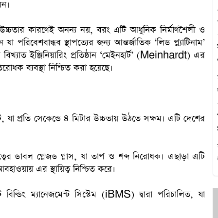
েন।
এ
মাত্র উচ্চতার কারণেই অনন্য নয়, বরং এটি আধুনিক নির্মাণশৈলী ও
া পরিবেশবান্ধব স্থাপত্যের জন্য আন্তর্জাতিক ‘লিড প্ল্যাটিনাম’
িখ্যাত ইঞ্জিনিয়ারিং প্রতিষ্ঠান ‘মেইনহার্ট’ (Meinhardt) এর
িরোধক ব্যবস্থা নিশ্চিত করা হয়েছে।
থ
হ
ট, যা প্রতি সেকেন্ডে ৪ মিটার উচ্চতায় উঠতে সক্ষম। এটি দেশের
্বের ডাবল গ্লেজড গ্লাস, যা তাপ ও শব্দ নিরোধক। এছাড়া এটি
আবহাওয়ায় এর স্থায়িত্ব নিশ্চিত করে।
প
বিল্ডিং ম্যানেজমেন্ট সিস্টেম (iBMS) দ্বারা পরিচালিত, যা