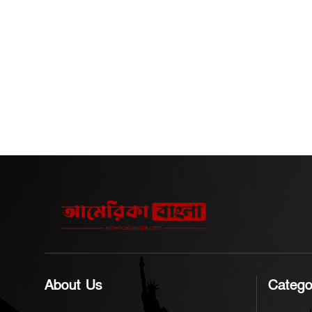
বাংলাদেশ ও ভারতের মধ্যে বর্তমানে
স্পিকার সেখা
আন্তঃসীমান্ত বিদ্যুৎ সঞ্চালন লাইন
বলে ধারণা করা হচ্ছে
এবং জ্বালানি অবকাঠামোর মাধ্যমে
জন্য ব্যাংককে
দীর্ঘদিন ধরে সহযোগিতা চলমান
হাফিজ উদ্দিন
রয়েছে। সাম্প্রতিক বছরগুলোতে
অনুযায়ী আগাম
বিদ্যুৎ আমদানি, জ্বালানি সরবরাহ
ফেরার কথা থা
এবং আঞ্চলিক জ্বালানি সংযোগকে
রাষ্ট্রপতি মো. স
কেন্দ্র করে দুই দেশের সম্পর্ক আরও
পদত্যাগের গুঞ
POST COMMENTS
বিস্তৃত হয়েছে। ভারতের পররাষ্ট্র
নির্ধারিত সময়
মন্ত্রণালয় জানিয়েছে, এই বৈঠক দুই
শুক্রবার (২৪ জ
দেশের বিদ্যুৎ ও জ্বালানি খাতে
ফিরে আসেন তিনি। রাষ্
বিদ্যমান অংশীদারিত্বকে আরও
পদত্যাগের পর ন
শক্তিশালী করার পাশাপাশি ভবিষ্যৎ
নির্বাচিত না হওয়া
সহযোগিতার নতুন ক্ষেত্র তৈরিতেও
সর্বোচ্চ পদের
ইতিবাচক ভূমিকা রাখবে।
জাতীয় সংসদের
উদ্দিন আহমদ। 
About Us
Catego
রাষ্ট্রপতির পদ