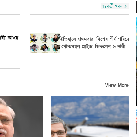
পরবর্তী খবর
ট্রাম্প, পুতিন ও নেতানিয়াহুকে ‘শিকারী’ আখ্যা
ক
দিল অ্যামনেস্টি
View More