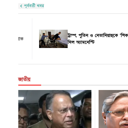
পূর্ববর্তী খবর
আবার ও বদলে যেমন হচ্ছে পুলিশের পোশাক
জাতীয়