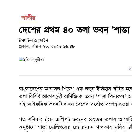
জাতীয়
দেশের প্রথম ৪০ তলা ভবন ‘শান্তা পি
ইসমাইল হোসাইন
প্রকাশ: এপ্রিল ২০, ২০২৬ ১৬:৪৮
ছব
বাংলাদেশের আবাসন শিল্পে এক নতুন ইতিহাস রচিত হলো।
তলা বিশিষ্ট আকাশচুম্বী বাণিজ্যিক ভবন ‘শান্তা পিনাকল’ আন
এই আইকনিক ভবনটি এখন দেশের সর্বোচ্চ সম্পন্ন হওয়া
গত শনিবার (১৮ এপ্রিল) ভবনের ৪০তম তলায় আয়োজিত এক
অনুষ্ঠানে শান্তা হোল্ডিংসের চেয়ারম্যান খন্দকার মনির উ