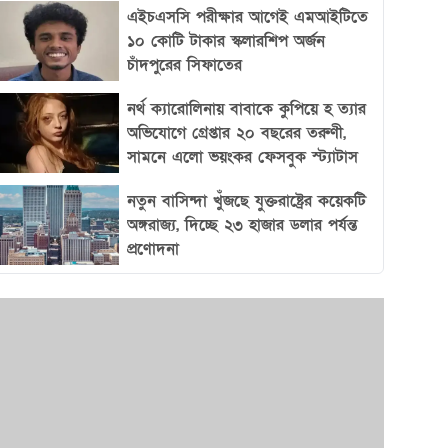
গড়ে তুলতে পারে এবং নিজেদের অবস্থান শক্তভাবে
এইচএসসি পরীক্ষার আগেই এমআইটিতে
প্রতিষ্ঠা করতে সক্ষম।
১০ কোটি টাকার স্কলারশিপ অর্জন
চাঁদপুরের সিফাতের
নর্থ ক্যারোলিনায় বাবাকে কুপিয়ে হ ত্যার
অভিযোগে গ্রেপ্তার ২০ বছরের তরুণী,
সামনে এলো ভয়ংকর ফেসবুক স্ট্যাটাস
নতুন বাসিন্দা খুঁজছে যুক্তরাষ্ট্রের কয়েকটি
অঙ্গরাজ্য, দিচ্ছে ২৩ হাজার ডলার পর্যন্ত
প্রণোদনা