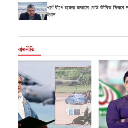
কেন হঠাৎ বিমান চালানো শিখছেন কার্তিক
আরিয়ান, জানা গেল কারণ
রাজনীতি