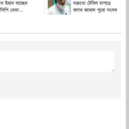
য়টি নিশ্চিত করেছেন
আবার দেশে ফেরার ইচ্ছার পাশাপাশি
তে ইরান যাচ্ছেন
বক্তব্যে টেবিল চাপড়ে
বেক কেন্দ্রীয়
সিপি নেতা
সম্ভাব্য সময়সীমার কথাও উল্লেখ
স্বাগত জানাল পুরো সংসদ
টওয়ারীসহ কয়েকজন
ায়াতের ঢাকা
করলেন। সাক্ষাৎকারে শেখ হাসিনা
র্ষ রাজনীতিক
ণের সহকারী
বলেন, ব্যক্তিগত কোনো আশা-
োয়ার হোসেন। এর
আকাঙ্ক্ষার জন্য তিনি দেশে ফিরতে
ার (১৩ জুলাই)
চান না। তার ভাষায়, “এখানে প্রশ্নটা
য়েড ফেসবুক
বাংলাদেশের গণতন্ত্র পুনরুদ্ধারের,
দিয়ে ছাত্রশিবিরের
আইনের শাসন প্রতিষ্ঠার এবং
আনুষ্ঠানিক বিদায়ের
মুক্তিযুদ্ধের আদর্শকে বাঁচিয়ে রাখার।”
দিক কায়েম। সর্বশেষ
বাংলাদেশে তার বিরুদ্ধে চলমান
টির কেন্দ্রীয়
একাধিক মামলার প্রসঙ্গে তিনি বলেন,
িষয়ক সম্পাদক
“আমি মৃত্যুকে ভয় পাই না। ১৯৭৫
্ব পালন করছিলেন।
সালে আমি আমার বাবা, ভাই এবং
াতে যোগদানের পরই
পরিবারের প্রায় সবাইকে হারিয়েছি।
র ভবিষ্যৎ রাজনৈতিক
কিন্তু এত চক্রান্তের পরও আমি
Cancel Replay
দলটির ভেতরে-বাইরে
বাংলাদেশের মানুষের পাশেই
রু হয়েছে। জামায়াতের
থেকেছি।” নিজের বিরুদ্ধে দেওয়া