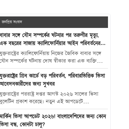
জনপ্রিয় সংবাদ
বাবার সঙ্গে যৌন সম্পর্কের ঘটনার পর তরুণীর মৃত্যু,
এক বছরের সাজায় ক্যালিফোর্নিয়ার আইন পরিবর্তনের
দাবি
যুক্তরাষ্ট্রের ক্যালিফোর্নিয়ায় নিজের জৈবিক বাবার সঙ্গে
যৌন সম্পর্কের ঘটনায় দোষ স্বীকার করা এক ব্যক্তিকে
মাত্র এক বছরের কারাদণ্ড দেওয়ায় নতুন করে বিতর্ক
তৈরি হয়েছে। আদালতের এই রায়ে অসন্তোষ প্রকাশ করে
যুক্তরাষ্ট্রের গ্রিন কার্ডে বড় পরিবর্তন, পরিবারভিত্তিক ভিসা
ভুক্তভোগী তরুণীর মা ক্যালিফোর্নিয়ার যৌন অপরাধ-
আবেদনকারীদের জন্য সুখবর
সংক্রান্ত আইন আরও কঠোর করার দাবি জানিয়েছেন।
যুক্তরাষ্ট্রের পররাষ্ট্র দপ্তর আগস্ট ২০২৬ সালের ভিসা
মার্কিন সংবাদমাধ্যম দ্য ক্যালিফোর্নিয়া পোস্ট-কে দেওয়া
বুলেটিন প্রকাশ করেছে। নতুন এই আপডেটে
সাক্ষাৎকারে ক্যারোলিনা স্যান্ডোভাল বলেন, তার মেয়ে
পরিবারভিত্তিক গ্রিন কার্ড আবেদনকারীদের জন্য বেশ
মাকাইলা রেনে সেটলসের নামে নতুন আইন প্রণয়ন করা
কিছু গুরুত্বপূর্ণ অগ্রগতি দেখা গেছে। বিশেষ করে
মার্কিন ভিসা আপডেট ২০২৬! বাংলাদেশিদের জন্য কোন
উচিত, যাতে ভবিষ্যতে এ ধরনের মামলায় আরও কঠোর
যুক্তরাষ্ট্রের স্থায়ী বাসিন্দাদের স্বামী, স্ত্রী ও সন্তানদের জন্য
ভিসা বন্ধ, কোনটা চালু?
শাস্তি নিশ্চিত করা যায়। তিনি বলেন, “এটি