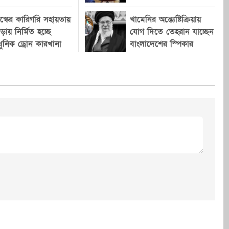
ন প্রধানমন্ত্রী।
সহযোগিতার সম্ভাবনা নিয়ে বিস্তারিত
দিলেন স্বরাষ্ট্রমন্ত্রী
ড়কে অতিরিক্ত হর্ন
আলোচনা করেন সরকারের গুরুত্বপূর্ণ
রস্কের কারিগরি সহায়তায়
খামেনির অন্ত্যেষ্টিক্রিয়ায়
রণের বিষয়েও বিস্তারিত
ব্যক্তিরা, রাজনীতিক, কূটনীতিক এবং
ড়ায় নির্মিত হচ্ছে
যোগ দিতে তেহরান যাচ্ছেন
ুনিক ড্রোন কারখানা
সংশ্লিষ্ট বিশিষ্টজনরা। পুরো
বাংলাদেশের স্পিকার
ষাকারী বাহিনীকে
আয়োজনজুড়ে ছিল উভয় দেশের
মিকা পালনের
ঐতিহাসিক সম্পর্ক ও সাংস্কৃতিক
াশাপাশি ট্রাফিক
বন্ধনের প্রতিফলন। জাতীয় সংসদের
ব্যবহৃত এআই
ডেপুটি স্পিকার ব্যারিস্টার কায়সার
প্রযুক্তি ব্যবহার করে
কামাল তাঁর বক্তব্যে বাংলাদেশ-
সম্ভাব্যতা নিয়েও
যুক্তরাষ্ট্র সম্পর্কের ঐতিহাসিক ও
বৈঠকে
সাংস্কৃতিক দিকগুলো তুলে ধরেন। তিনি
মানো, যানজট
বলেন, মার্কিন স্থপতি লুই কানের
াজধানীর সড়ক
নকশায় নির্মিত জাতীয় সংসদ ভবন
রও কার্যকর করার
যেমন বাংলাদেশের গর্ব, তেমনি
্পনা নিয়ে আলোচনা
বাংলাদেশি বংশোদ্ভূত প্রকৌশলী
ফজলুর রহমান খান যুক্তরাষ্ট্রের
 জলবায়ু
আধুনিক স্থাপত্যে অনন্য অবদান রেখে
Cancel Replay