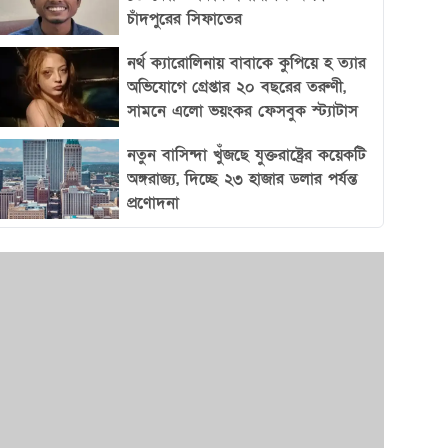
চাঁদপুরের সিফাতের
নর্থ ক্যারোলিনায় বাবাকে কুপিয়ে হ ত্যার
অভিযোগে গ্রেপ্তার ২০ বছরের তরুণী,
সামনে এলো ভয়ংকর ফেসবুক স্ট্যাটাস
নতুন বাসিন্দা খুঁজছে যুক্তরাষ্ট্রের কয়েকটি
অঙ্গরাজ্য, দিচ্ছে ২৩ হাজার ডলার পর্যন্ত
প্রণোদনা