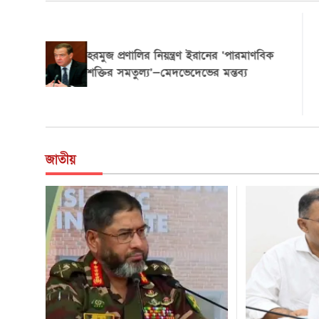
হরমুজ প্রণালির নিয়ন্ত্রণ ইরানের ‘পারমাণবিক
শক্তির সমতুল্য’—মেদভেদেভের মন্তব্য
জাতীয়