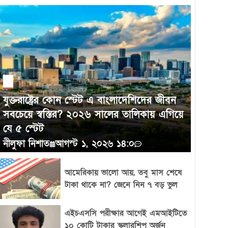
গড়ে তুলতে পারে এবং নিজেদের অবস্থান শক্তভাবে
প্রতিষ্ঠা করতে সক্ষম।
হরমুজ প্রণালিতে জাহাজ চলাচলে নতুন ফি নেবে
ইরান, মিত্র দেশগুলো পাবে বিশেষ সুবিধা
যুক্তরাষ্ট্রের কোন স্টেট এ বাংলাদেশিদের জীবন
সবচেয়ে স্বস্তির? ২০২৬ সালের তালিকায় এগিয়ে
যে ৫ স্টেট
নীলুফা নিশাত
আগস্ট ১, ২০২৬ ১৪:০
আমেরিকায় ভালো আয়, তবু মাস শেষে
টাকা থাকে না? জেনে নিন ৭ বড় ভুল
এইচএসসি পরীক্ষার আগেই এমআইটিতে
১০ কোটি টাকার স্কলারশিপ অর্জন