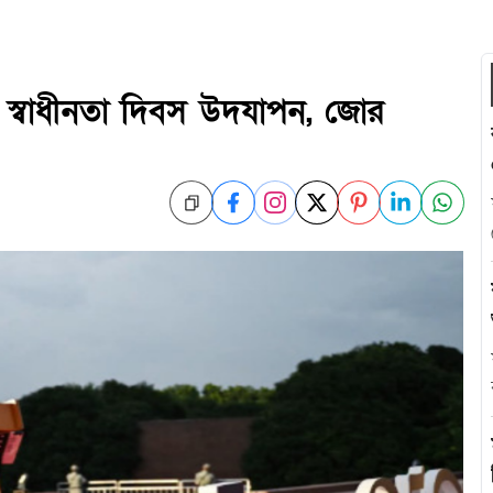
তম স্বাধীনতা দিবস উদযাপন, জোর