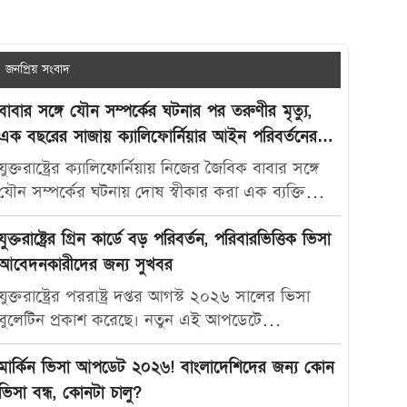
জনপ্রিয় সংবাদ
বাবার সঙ্গে যৌন সম্পর্কের ঘটনার পর তরুণীর মৃত্যু,
এক বছরের সাজায় ক্যালিফোর্নিয়ার আইন পরিবর্তনের
দাবি
যুক্তরাষ্ট্রের ক্যালিফোর্নিয়ায় নিজের জৈবিক বাবার সঙ্গে
যৌন সম্পর্কের ঘটনায় দোষ স্বীকার করা এক ব্যক্তিকে
মাত্র এক বছরের কারাদণ্ড দেওয়ায় নতুন করে বিতর্ক
তৈরি হয়েছে। আদালতের এই রায়ে অসন্তোষ প্রকাশ করে
যুক্তরাষ্ট্রের গ্রিন কার্ডে বড় পরিবর্তন, পরিবারভিত্তিক ভিসা
ভুক্তভোগী তরুণীর মা ক্যালিফোর্নিয়ার যৌন অপরাধ-
আবেদনকারীদের জন্য সুখবর
সংক্রান্ত আইন আরও কঠোর করার দাবি জানিয়েছেন।
যুক্তরাষ্ট্রের পররাষ্ট্র দপ্তর আগস্ট ২০২৬ সালের ভিসা
মার্কিন সংবাদমাধ্যম দ্য ক্যালিফোর্নিয়া পোস্ট-কে দেওয়া
বুলেটিন প্রকাশ করেছে। নতুন এই আপডেটে
সাক্ষাৎকারে ক্যারোলিনা স্যান্ডোভাল বলেন, তার মেয়ে
পরিবারভিত্তিক গ্রিন কার্ড আবেদনকারীদের জন্য বেশ
মাকাইলা রেনে সেটলসের নামে নতুন আইন প্রণয়ন করা
কিছু গুরুত্বপূর্ণ অগ্রগতি দেখা গেছে। বিশেষ করে
মার্কিন ভিসা আপডেট ২০২৬! বাংলাদেশিদের জন্য কোন
উচিত, যাতে ভবিষ্যতে এ ধরনের মামলায় আরও কঠোর
যুক্তরাষ্ট্রের স্থায়ী বাসিন্দাদের স্বামী, স্ত্রী ও সন্তানদের জন্য
ভিসা বন্ধ, কোনটা চালু?
শাস্তি নিশ্চিত করা যায়। তিনি বলেন, “এটি