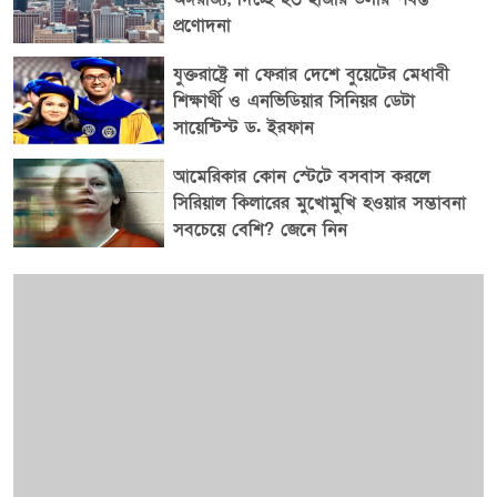
ধরনের আর্থিক প্রণোদনা গুরুত্বপূর্ণ ভূমিকা রাখতে পারে।
প্রণোদনা
যুক্তরাষ্ট্রে না ফেরার দেশে বুয়েটের মেধাবী
শিক্ষার্থী ও এনভিডিয়ার সিনিয়র ডেটা
সায়েন্টিস্ট ড. ইরফান
আমেরিকার কোন স্টেটে বসবাস করলে
সিরিয়াল কিলারের মুখোমুখি হওয়ার সম্ভাবনা
সবচেয়ে বেশি? জেনে নিন