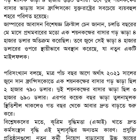
গড় মাসিক ভাড়া ৪ হাজার ৬৬০ ডলার। তবে দুই শয়নকক্ষের
বাসার ভাড়ায় সান ফ্রান্সিসকো যুক্তরাষ্ট্রের সবচেয়ে ব্যয়বহুল
শহরে পরিণত হয়েছে।
জাম্পারের আবাসন বিশেষজ্ঞ ক্রিস্টাল চেন জানান, চলতি বছরের
মে মাসে প্রথমবারের মতো এক শয়নকক্ষের বাসার গড় ভাড়া ৪
হাজার ডলার অতিক্রম করেছিল। তবে জুনে সেই ভাড়া ৪ হাজার
ডলারের ওপরে স্থায়ীভাবে অবস্থান করেছে, যা নতুন একটি
মাইলফলক।
পরিসংখ্যান বলছে, মাত্র পাঁচ বছর আগে অর্থাৎ ২০২১ সালের
জুনে সান ফ্রান্সিসকোতে এক শয়নকক্ষের বাসার গড় ভাড়া ছিল
২ হাজার ৭৯০ ডলার। দুই শয়নকক্ষের বাসার ভাড়া ছিল ৩
হাজার ৬৯০ ডলার। এরপর কয়েক বছর ভাড়া তুলনামূলক
স্থিতিশীল থাকলেও গত বছর থেকে আবার দ্রুত বাড়তে শুরু
করে।
বিশ্লেষকদের মতে, কৃত্রিম বুদ্ধিমত্তা (এআই) খাতে দ্রুত
কর্মসংস্থান বৃদ্ধি এই মূল্যবৃদ্ধির অন্যতম কারণ। প্রযুক্তি
প্রতিষ্ঠানগুলো নতুন কর্মী নিয়োগ বাড়ানোয় উচ্চ আয়ের