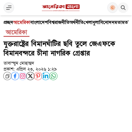
প্রচ্ছদ
আমেরিকা
বাংলাদেশ
বিশ্ব
রাজনীতি
অর্থনীতি
খেলাধুলা
বিনোদন
মতামত
V
আমেরিকা
যুক্তরাষ্ট্রের বিমানঘাঁটির ছবি তুলে জেএফকে
বিমানবন্দরে চীনা নাগরিক গ্রেপ্তার
তাবাস্সুম মোহাম্মদ
প্রকাশ: এপ্রিল ২৩, ২০২৬ ১:২৯