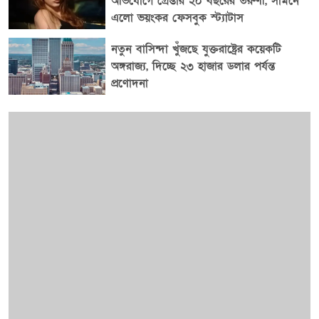
অভিযোগে গ্রেপ্তার ২০ বছরের তরুণী, সামনে
এলো ভয়ংকর ফেসবুক স্ট্যাটাস
নতুন বাসিন্দা খুঁজছে যুক্তরাষ্ট্রের কয়েকটি
অঙ্গরাজ্য, দিচ্ছে ২৩ হাজার ডলার পর্যন্ত
প্রণোদনা