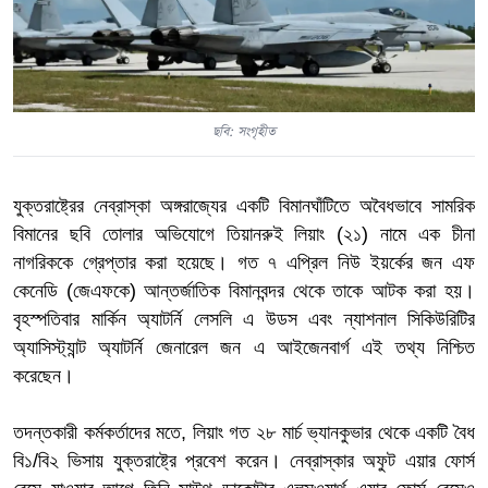
ছবি: সংগৃহীত
যুক্তরাষ্ট্রের নেব্রাস্কা অঙ্গরাজ্যের একটি বিমানঘাঁটিতে অবৈধভাবে সামরিক
বিমানের ছবি তোলার অভিযোগে তিয়ানরুই লিয়াং (২১) নামে এক চীনা
নাগরিককে গ্রেপ্তার করা হয়েছে। গত ৭ এপ্রিল নিউ ইয়র্কের জন এফ
কেনেডি (জেএফকে) আন্তর্জাতিক বিমানবন্দর থেকে তাকে আটক করা হয়।
বৃহস্পতিবার মার্কিন অ্যাটর্নি লেসলি এ উডস এবং ন্যাশনাল সিকিউরিটির
অ্যাসিস্ট্যান্ট অ্যাটর্নি জেনারেল জন এ আইজেনবার্গ এই তথ্য নিশ্চিত
করেছেন।
তদন্তকারী কর্মকর্তাদের মতে, লিয়াং গত ২৮ মার্চ ভ্যানকুভার থেকে একটি বৈধ
বি১/বি২ ভিসায় যুক্তরাষ্ট্রে প্রবেশ করেন। নেব্রাস্কার অফুট এয়ার ফোর্স