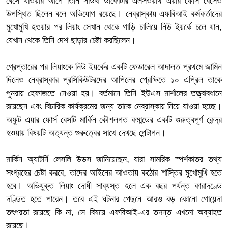
বেসে যাওয়ার আগে তিনি সাউথ ডাকোটার এলসওয়ার্থ এয়ার ফোর্স বেসেও
উপস্থিত ছিলেন বলে অভিযোগ রয়েছে। নেব্রাস্কায় এফবিআই কর্মকর্তাদের
মুখোমুখি হওয়ার পর লিয়াং সেখান থেকে গাড়ি চালিয়ে নিউ ইয়র্কে চলে যান,
যেখান থেকে তিনি দেশ ছাড়ার চেষ্টা করছিলেন।
গ্রেপ্তারের পর লিয়াংকে নিউ ইয়র্কের একটি ফেডারেল আদালত প্রথমে জামিন
দিলেও নেব্রাস্কার প্রসিকিউটরদের আপিলের প্রেক্ষিতে ১০ এপ্রিল তাকে
পুনরায় হেফাজতে নেওয়া হয়। বর্তমানে তিনি ইউএস মার্শালের তত্ত্বাবধানে
রয়েছেন এবং বিচারিক কার্যক্রমের জন্য তাকে নেব্রাস্কায় নিয়ে যাওয়া হচ্ছে।
অফুট এয়ার ফোর্স বেসটি মার্কিন কৌশলগত কমান্ডের একটি গুরুত্বপূর্ণ কেন্দ্র
হওয়ায় বিষয়টি অত্যন্ত গুরুত্বের সাথে দেখছে পেন্টাগন।
মার্কিন অ্যাটর্নি লেসলি উডস জানিয়েছেন, যারা সামরিক স্পর্শকাতর তথ্য
সংগ্রহের চেষ্টা করবে, তাদের আইনের আওতায় কঠোর শাস্তির মুখোমুখি হতে
হবে। অভিযুক্ত লিয়াং দোষী সাব্যস্ত হলে এক বছর পর্যন্ত কারাদণ্ডে
দণ্ডিত হতে পারেন। তবে এই ঘটনার পেছনে আরও বড় কোনো গোয়েন্দা
তৎপরতা রয়েছে কি না, সে বিষয়ে এফবিআই-এর তদন্ত এখনো অব্যাহত
রয়েছে।