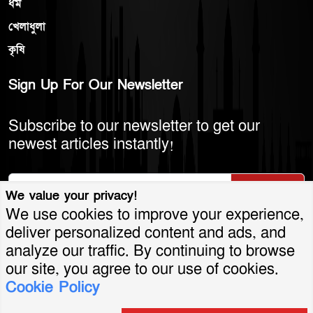
ধর্ম
খেলাধুলা
কৃষি
Sign Up For Our Newsletter
Subscribe to our newsletter to get our
newest articles instantly!
Subscribe
We value your privacy!
We use cookies to improve your experience,
deliver personalized content and ads, and
analyze our traffic. By continuing to browse
© 2026 America Bangla LLC. All Rights
our site, you agree to our use of cookies.
Cookie Policy
Reserved.