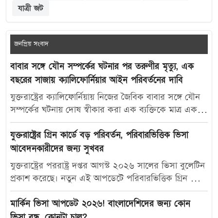
যাত্রী জট
জনপ্রিয় সংবাদ
বাবার সঙ্গে যৌন সম্পর্কের ঘটনার পর তরুণীর মৃত্যু, এক
বছরের সাজায় ক্যালিফোর্নিয়ার আইন পরিবর্তনের দাবি
যুক্তরাষ্ট্রের ক্যালিফোর্নিয়ায় নিজের জৈবিক বাবার সঙ্গে যৌন
সম্পর্কের ঘটনায় দোষ স্বীকার করা এক ব্যক্তিকে মাত্র এক
বছরের কারাদণ্ড দেওয়ায় নতুন করে বিতর্ক তৈরি হয়েছে।
আদালতের এই রায়ে অসন্তোষ প্রকাশ করে ভুক্তভোগী
যুক্তরাষ্ট্রের গ্রিন কার্ডে বড় পরিবর্তন, পরিবারভিত্তিক ভিসা
তরুণীর মা ক্যালিফোর্নিয়ার যৌন অপরাধ-সংক্রান্ত আইন
আবেদনকারীদের জন্য সুখবর
আরও কঠোর করার দাবি জানিয়েছেন। মার্কিন সংবাদমাধ্যম
যুক্তরাষ্ট্রের পররাষ্ট্র দপ্তর আগস্ট ২০২৬ সালের ভিসা বুলেটিন
দ্য ক্যালিফোর্নিয়া পোস্ট-কে দেওয়া সাক্ষাৎকারে ক্যারোলিনা
প্রকাশ করেছে। নতুন এই আপডেটে পরিবারভিত্তিক গ্রিন কার্ড
স্যান্ডোভাল বলেন, তার মেয়ে মাকাইলা রেনে সেটলসের নামে
আবেদনকারীদের জন্য বেশ কিছু গুরুত্বপূর্ণ অগ্রগতি দেখা
নতুন আইন প্রণয়ন করা উচিত, যাতে ভবিষ্যতে এ ধরনের
গেছে। বিশেষ করে যুক্তরাষ্ট্রের স্থায়ী বাসিন্দাদের স্বামী, স্ত্রী ও
মার্কিন ভিসা আপডেট ২০২৬! বাংলাদেশিদের জন্য কোন
মামলায় আরও কঠোর শাস্তি নিশ্চিত করা যায়। তিনি বলেন,
সন্তানদের জন্য নির্ধারিত এফ২এ ক্যাটাগরিতে উল্লেখযোগ্য
ভিসা বন্ধ, কোনটা চালু?