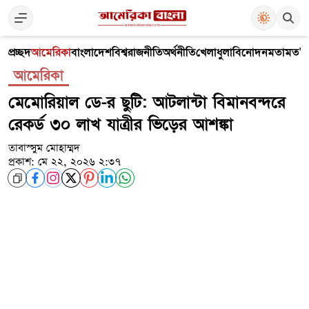
প্রচ্ছদ
আমেরিকা
বাংলাদেশ
বিশ্ব
রাজনীতি
অর্থনীতি
খেলাধুলা
বিনোদন
মতামত
V
আমেরিকা
মেমোরিয়াল ডে-র ছুটি: আটলান্টা বিমানবন্দরে
রেকর্ড ৩০ লাখ যাত্রীর ভিড়ের আশঙ্কা
তাবাস্সুম মোহাম্মদ
প্রকাশ: মে ২২, ২০২৬ ২:৩৭