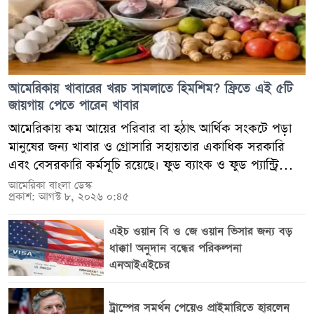
আমেরিকায় খাবারের খরচ সামলাতে হিমশিম? ফ্রিতে এই ৫টি
জায়গায় পেতে পারেন খাবার
আমেরিকায় কম আয়ের পরিবার বা হঠাৎ আর্থিক সংকটে পড়া
মানুষের জন্য খাবার ও গ্রোসারি সহায়তার একাধিক সরকারি
এবং বেসরকারি কর্মসূচি রয়েছে। ফুড ব্যাংক ও ফুড প্যান্ট্রি
থেকে সরাসরি খাবার নেওয়ার পাশাপাশি যোগ্য পরিবারগুলো
আমেরিকা বাংলা ডেস্ক
প্রকাশ: আগস্ট ৮, ২০২৬ ০:৪৫
স্ন্যাপ, উইক এবং টিইএফএপের মতো কর্মসূচির মাধ্যমেও
সহায়তা পেতে পারে। তবে সব কর্মসূচি থেকে প্রত্যেক সপ্তাহে
এইচ ওয়ান বি ও জে ওয়ান ভিসার জন্য বড়
বিনামূল্যে বাজার পাওয়া যায়, এমন ধারণা সঠিক নয়। কোন
ধাক্কা! অনুদান বন্ধের পরিকল্পনা
কর্মসূচিতে কতটুকু সহায়তা পাওয়া যাবে, কতবার পাওয়া যাবে
এনআইএইচের
এবং কারা যোগ্য হবেন, তা রাজ্য, পরিবার, আয় এবং স্থানীয়
সংস্থার নিয়ম অনুযায়ী পরিবর্তিত হয়। ফুড ব্যাংক ও ফুড
ট্রাম্পের সমর্থন পেয়েও প্রাইমারিতে হারলেন
প্যান্ট্রি দ্রুত খাবারের প্রয়োজন হলে স্থানীয় ফুড ব্যাংক ও ফুড