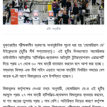
ছবি: সংগৃহীত
যুক্তরাষ্ট্রে গ্রীষ্মকালীন ভ্রমণের অনানুষ্ঠানিক সূচনা ধরা হয় 'মেমোরিয়াল ডে'
উইকেন্ডকে (ছুটির দীর্ঘ সপ্তাহান্ত)। এই ছুটির দিনগুলোতে আমেরিকার
ডাউনটাউন আটলান্টার 'হার্টসফিল্ড-জ্যাকসন আটলান্টা ইন্টারন্যাশনাল এয়ারপোর্ট'
দিয়ে প্রায় ২৭ থেকে ৩০ লাখ যাত্রী যাতায়াত করবেন বলে আশা করা হচ্ছে।
সম্ভাব্য বিলম্ব এবং দীর্ঘ লাইন এড়াতে অনেক যাত্রীই নির্ধারিত সময়ের বেশ
কয়েক ঘণ্টা আগে বিমানবন্দরে এসে উপস্থিত হচ্ছেন।
বিমানবন্দর কর্তৃপক্ষের দেওয়া তথ্য অনুযায়ী, মেমোরিয়াল ডে-র এই ছুটির
মরসুমে প্রায় ২৭ লাখ যাত্রী হার্টসফিল্ড-জ্যাকসন বিমানবন্দর ব্যবহার করবেন,
যা গত বছরের তুলনায় প্রায় ১ লাখ বেশি। অতিরিক্ত ভিড়ের কারণে কর্তৃপক্ষ