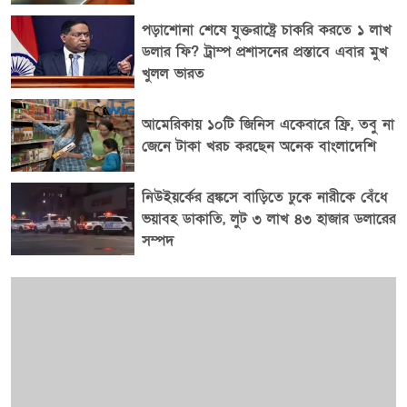
পরিস্থিতিতে এ ধরনের সহযোগিতা সদস্য রাষ্ট্রগুলোর মধ্যে
পড়াশোনা শেষে যুক্তরাষ্ট্রে চাকরি করতে ১ লাখ
সমন্বয় বাড়াতে সহায়ক হবে। বিশ্লেষকদের মতে, মধ্যপ্রাচ্য ও
ডলার ফি? ট্রাম্প প্রশাসনের প্রস্তাবে এবার মুখ
বৃহত্তর মুসলিম বিশ্বে পরিবর্তিত নিরাপত্তা পরিস্থিতির মধ্যে এই
খুলল ভারত
চুক্তি শুধু সামরিক সহযোগিতাই নয়, বরং কৌশলগত সমন্বয়,
গোয়েন্দা তথ্য বিনিময় এবং প্রতিরক্ষা সক্ষমতা বৃদ্ধির ক্ষেত্রেও
আমেরিকায় ১০টি জিনিস একেবারে ফ্রি, তবু না
ভবিষ্যতে গুরুত্বপূর্ণ ভূমিকা রাখতে পারে। তবে চুক্তির পূর্ণ
জেনে টাকা খরচ করছেন অনেক বাংলাদেশি
কাঠামো ও বাস্তবায়নের বিস্তারিত এখনো প্রকাশ করা হয়নি।
সূত্র: টাইমস টুডে, সৌদি প্রেস এজেন্সি (এসপিএ), আনাদোলু
এজেন্সি।
নিউইয়র্কের ব্রঙ্কসে বাড়িতে ঢুকে নারীকে বেঁধে
ভয়াবহ ডাকাতি, লুট ৩ লাখ ৪৩ হাজার ডলারের
সম্পদ