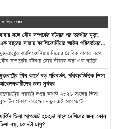
জনপ্রিয় সংবাদ
বাবার সঙ্গে যৌন সম্পর্কের ঘটনার পর তরুণীর মৃত্যু,
এক বছরের সাজায় ক্যালিফোর্নিয়ার আইন পরিবর্তনের
দাবি
যুক্তরাষ্ট্রের ক্যালিফোর্নিয়ায় নিজের জৈবিক বাবার সঙ্গে
যৌন সম্পর্কের ঘটনায় দোষ স্বীকার করা এক ব্যক্তিকে
মাত্র এক বছরের কারাদণ্ড দেওয়ায় নতুন করে বিতর্ক
তৈরি হয়েছে। আদালতের এই রায়ে অসন্তোষ প্রকাশ করে
যুক্তরাষ্ট্রের গ্রিন কার্ডে বড় পরিবর্তন, পরিবারভিত্তিক ভিসা
ভুক্তভোগী তরুণীর মা ক্যালিফোর্নিয়ার যৌন অপরাধ-
আবেদনকারীদের জন্য সুখবর
সংক্রান্ত আইন আরও কঠোর করার দাবি জানিয়েছেন।
যুক্তরাষ্ট্রের পররাষ্ট্র দপ্তর আগস্ট ২০২৬ সালের ভিসা
মার্কিন সংবাদমাধ্যম দ্য ক্যালিফোর্নিয়া পোস্ট-কে দেওয়া
বুলেটিন প্রকাশ করেছে। নতুন এই আপডেটে
সাক্ষাৎকারে ক্যারোলিনা স্যান্ডোভাল বলেন, তার মেয়ে
পরিবারভিত্তিক গ্রিন কার্ড আবেদনকারীদের জন্য বেশ
মাকাইলা রেনে সেটলসের নামে নতুন আইন প্রণয়ন করা
কিছু গুরুত্বপূর্ণ অগ্রগতি দেখা গেছে। বিশেষ করে
মার্কিন ভিসা আপডেট ২০২৬! বাংলাদেশিদের জন্য কোন
উচিত, যাতে ভবিষ্যতে এ ধরনের মামলায় আরও কঠোর
যুক্তরাষ্ট্রের স্থায়ী বাসিন্দাদের স্বামী, স্ত্রী ও সন্তানদের জন্য
ভিসা বন্ধ, কোনটা চালু?
শাস্তি নিশ্চিত করা যায়। তিনি বলেন, “এটি