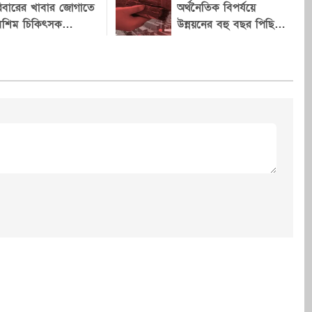
্যালি স্টিভেন্সকে অল্প
আঞ্চলিক সংকটের প্রেক্ষাপটে এটি
িবারের খাবার জোগাতে
অর্থনৈতিক বিপর্যয়ে
য়ে দলের মনোনয়ন
মশিম চিকিৎসক
নতুন গুরুত্ব পেয়েছে। বিশ্লেষকদের
উন্নয়নের বহু বছর পিছিয়ে
াসমানি
ইয়েমেন, দায় হুথিদের!
এল-সায়েদ। নভেম্বরে
মতে, তিন দেশের মধ্যে এই
ে রিপাবলিকান প্রার্থী
সহযোগিতা ভবিষ্যতে নিরাপত্তা ও
 মুখোমুখি হবেন
কৌশলগত সমন্বয়ের নতুন ভিত্তি তৈরি
্বিতাপূর্ণ মিশিগানে এই
করতে পারে। ইসলামী সহযোগিতা
িনেটের নিয়ন্ত্রণ
সংস্থার (ওআইসি) মহাসচিব হিশেইন
েও গুরুত্বপূর্ণ হয়ে
ইব্রাহিম তাহা এক বিবৃতিতে বলেন,
এই চুক্তি শুধু সংশ্লিষ্ট দেশগুলোর জন্য
জনৈতিক যোগাযোগ
নয়, বরং পুরো মুসলিম বিশ্বের
প্রিলে মিশিগান স্টেট
নিরাপত্তা ও স্থিতিশীলতা জোরদারে
 ইউনিভার্সিটি অব
একটি গুরুত্বপূর্ণ ভিত্তি হিসেবে কাজ
জিত প্রচারণা
করতে পারে। তিনি আশা প্রকাশ
 একসঙ্গে অংশ
করেন, সদস্য রাষ্ট্রগুলোর মধ্যে
মোক্র্যাটিক
পারস্পরিক সহযোগিতা আরও গভীর
Cancel Replay
িক আগেও এল-
হবে। ইয়েমেনের আন্তর্জাতিকভাবে
রণায় অংশ নেন
স্বীকৃত সরকারও চুক্তিটিকে স্বাগত