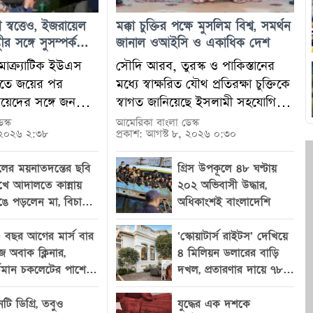
 স্বত্তেও, ইজরায়েল
মক্কা চুক্তির পক্ষে মুসলিম বিশ্ব, সমর্থন
র সঙ্গে সুসম্পর্ক
জানাল ওআইসি ও একাধিক দেশ
এল-সায়েদ
োক্র্যাটিক ইউএস
সৌদি আরব, তুরস্ক ও পাকিস্তানের
রিতে জয়ের পর
মধ্যে স্বাক্ষরিত যৌথ প্রতিরক্ষা চুক্তিকে
েদের সঙ্গে জনপ্রিয়
স্বাগত জানিয়েছে ইসলামী সহযোগিতা
রাজনৈতিক স্ট্রিমার
সংস্থা (ওআইসি), বাহরাইন, ইয়েমেন,
স্ক
আমেরিকা বাংলা ডেস্ক
, ২০২৬ ২:৩৮
প্রকাশ: আগস্ট ৮, ২০২৬ ০:৩০
র সম্পর্ক নতুন করে
সোমালিয়াসহ বিভিন্ন মুসলিম দেশ ও
েছে। পাইকারের
আন্তর্জাতিক মুসলিম সংগঠন। শুক্রবার
লের ময়নাতদন্তের ছবি
গ্রিস উপকূলে ৪৮ ঘণ্টায়
মন্তব্য নিয়ে
স্বাক্ষরিত এই চুক্তিকে আঞ্চলিক
খে আদালতে কান্নায়
২০২ অভিবাসী উদ্ধার,
খে পড়লেও তার কাছ
নিরাপত্তা, প্রতিরক্ষা সহযোগিতা এবং
ঙে পড়লেন মা, বিচারক
অধিকাংশই বাংলাদেশি
ুরোপুরি দূরে সরিয়ে
মুসলিম বিশ্বের মধ্যে সমন্বয়
লেন ‘শাট হার আপ’
নে সাড়া দেননি এল-
জোরদারের একটি গুরুত্বপূর্ণ পদক্ষেপ
 বছর আগের মার্স বার
‘স্কোয়াটার্স রাইটস’ দেখিয়ে
্যেই মিশিগানের কিছু
হিসেবে বর্ণনা করা হয়েছে। চুক্তিটি
জে অবাক ক্লিনার,
৪ মিলিয়ন ডলারের বাড়ি
ও কমিউনিটি নেতা
গত বছর থেকেই আলোচনায় ছিল।
্তমান চকলেটের পাশে
দখল, প্রতারণার দায়ে ৭৮
। ৪ আগস্টের
মধ্যপ্রাচ্যে সাম্প্রতিক ভূরাজনৈতিক
খতেই চোখ কপালে
বছর বয়সী দাদির কারাদণ্ড
্রাইমারিতে
উত্তেজনা, বিশেষ করে ইরানকে ঘিরে
টি ডিগ্রি, তবুও
যুদ্ধের এক দশকে