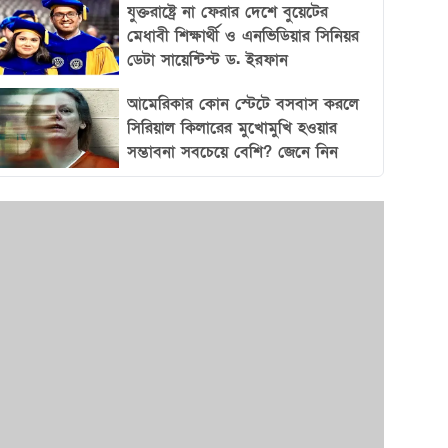
গড়ে তুলতে পারে এবং নিজেদের অবস্থান শক্তভাবে
যুক্তরাষ্ট্রে না ফেরার দেশে বুয়েটের
মেধাবী শিক্ষার্থী ও এনভিডিয়ার সিনিয়র
প্রতিষ্ঠা করতে সক্ষম।
ডেটা সায়েন্টিস্ট ড. ইরফান
আমেরিকার কোন স্টেটে বসবাস করলে
সিরিয়াল কিলারের মুখোমুখি হওয়ার
সম্ভাবনা সবচেয়ে বেশি? জেনে নিন