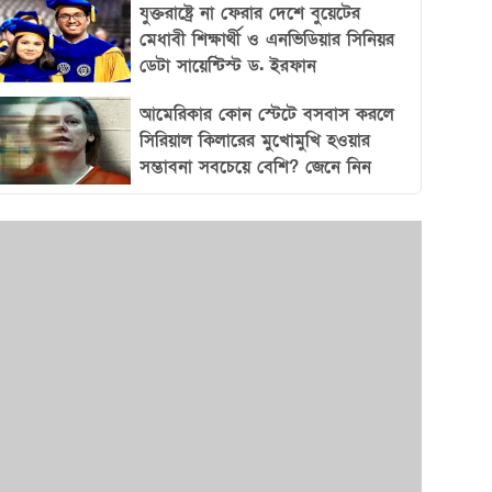
গড়ে তুলতে পারে এবং নিজেদের অবস্থান শক্তভাবে
যুক্তরাষ্ট্রে না ফেরার দেশে বুয়েটের
মেধাবী শিক্ষার্থী ও এনভিডিয়ার সিনিয়র
প্রতিষ্ঠা করতে সক্ষম।
ডেটা সায়েন্টিস্ট ড. ইরফান
আমেরিকার কোন স্টেটে বসবাস করলে
সিরিয়াল কিলারের মুখোমুখি হওয়ার
সম্ভাবনা সবচেয়ে বেশি? জেনে নিন