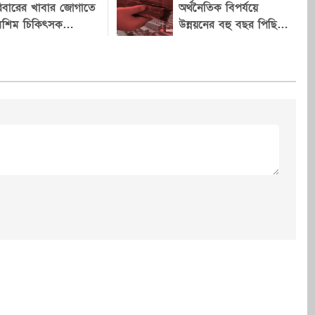
্যালি স্টিভেন্সকে অল্প
আঞ্চলিক সংকটের প্রেক্ষাপটে এটি
িবারের খাবার জোগাতে
অর্থনৈতিক বিপর্যয়ে
য়ে দলের মনোনয়ন
মশিম চিকিৎসক
নতুন গুরুত্ব পেয়েছে। বিশ্লেষকদের
উন্নয়নের বহু বছর পিছিয়ে
াসমানি
ইয়েমেন, দায় হুথিদের!
এল-সায়েদ। নভেম্বরে
মতে, তিন দেশের মধ্যে এই
ে রিপাবলিকান প্রার্থী
সহযোগিতা ভবিষ্যতে নিরাপত্তা ও
 মুখোমুখি হবেন
কৌশলগত সমন্বয়ের নতুন ভিত্তি তৈরি
্বিতাপূর্ণ মিশিগানে এই
করতে পারে। ইসলামী সহযোগিতা
িনেটের নিয়ন্ত্রণ
সংস্থার (ওআইসি) মহাসচিব হিশেইন
েও গুরুত্বপূর্ণ হয়ে
ইব্রাহিম তাহা এক বিবৃতিতে বলেন,
এই চুক্তি শুধু সংশ্লিষ্ট দেশগুলোর জন্য
জনৈতিক যোগাযোগ
নয়, বরং পুরো মুসলিম বিশ্বের
প্রিলে মিশিগান স্টেট
নিরাপত্তা ও স্থিতিশীলতা জোরদারে
 ইউনিভার্সিটি অব
একটি গুরুত্বপূর্ণ ভিত্তি হিসেবে কাজ
জিত প্রচারণা
করতে পারে। তিনি আশা প্রকাশ
 একসঙ্গে অংশ
করেন, সদস্য রাষ্ট্রগুলোর মধ্যে
মোক্র্যাটিক
পারস্পরিক সহযোগিতা আরও গভীর
Cancel Replay
িক আগেও এল-
হবে। ইয়েমেনের আন্তর্জাতিকভাবে
রণায় অংশ নেন
স্বীকৃত সরকারও চুক্তিটিকে স্বাগত