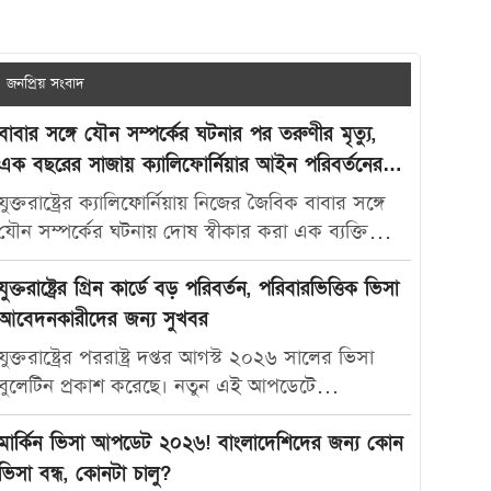
জনপ্রিয় সংবাদ
বাবার সঙ্গে যৌন সম্পর্কের ঘটনার পর তরুণীর মৃত্যু,
এক বছরের সাজায় ক্যালিফোর্নিয়ার আইন পরিবর্তনের
দাবি
যুক্তরাষ্ট্রের ক্যালিফোর্নিয়ায় নিজের জৈবিক বাবার সঙ্গে
যৌন সম্পর্কের ঘটনায় দোষ স্বীকার করা এক ব্যক্তিকে
মাত্র এক বছরের কারাদণ্ড দেওয়ায় নতুন করে বিতর্ক
তৈরি হয়েছে। আদালতের এই রায়ে অসন্তোষ প্রকাশ করে
যুক্তরাষ্ট্রের গ্রিন কার্ডে বড় পরিবর্তন, পরিবারভিত্তিক ভিসা
ভুক্তভোগী তরুণীর মা ক্যালিফোর্নিয়ার যৌন অপরাধ-
আবেদনকারীদের জন্য সুখবর
সংক্রান্ত আইন আরও কঠোর করার দাবি জানিয়েছেন।
যুক্তরাষ্ট্রের পররাষ্ট্র দপ্তর আগস্ট ২০২৬ সালের ভিসা
মার্কিন সংবাদমাধ্যম দ্য ক্যালিফোর্নিয়া পোস্ট-কে দেওয়া
বুলেটিন প্রকাশ করেছে। নতুন এই আপডেটে
সাক্ষাৎকারে ক্যারোলিনা স্যান্ডোভাল বলেন, তার মেয়ে
পরিবারভিত্তিক গ্রিন কার্ড আবেদনকারীদের জন্য বেশ
মাকাইলা রেনে সেটলসের নামে নতুন আইন প্রণয়ন করা
কিছু গুরুত্বপূর্ণ অগ্রগতি দেখা গেছে। বিশেষ করে
মার্কিন ভিসা আপডেট ২০২৬! বাংলাদেশিদের জন্য কোন
উচিত, যাতে ভবিষ্যতে এ ধরনের মামলায় আরও কঠোর
যুক্তরাষ্ট্রের স্থায়ী বাসিন্দাদের স্বামী, স্ত্রী ও সন্তানদের জন্য
ভিসা বন্ধ, কোনটা চালু?
শাস্তি নিশ্চিত করা যায়। তিনি বলেন, “এটি