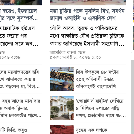
 স্বত্তেও, ইজরায়েল
মক্কা চুক্তির পক্ষে মুসলিম বিশ্ব, সমর্থন
র সঙ্গে সুসম্পর্ক
জানাল ওআইসি ও একাধিক দেশ
এল-সায়েদ
োক্র্যাটিক ইউএস
সৌদি আরব, তুরস্ক ও পাকিস্তানের
রিতে জয়ের পর
মধ্যে স্বাক্ষরিত যৌথ প্রতিরক্ষা চুক্তিকে
েদের সঙ্গে জনপ্রিয়
স্বাগত জানিয়েছে ইসলামী সহযোগিতা
রাজনৈতিক স্ট্রিমার
সংস্থা (ওআইসি), বাহরাইন, ইয়েমেন,
স্ক
আমেরিকা বাংলা ডেস্ক
, ২০২৬ ২:৩৮
প্রকাশ: আগস্ট ৮, ২০২৬ ০:৩০
র সম্পর্ক নতুন করে
সোমালিয়াসহ বিভিন্ন মুসলিম দেশ ও
েছে। পাইকারের
আন্তর্জাতিক মুসলিম সংগঠন। শুক্রবার
লের ময়নাতদন্তের ছবি
গ্রিস উপকূলে ৪৮ ঘণ্টায়
মন্তব্য নিয়ে
স্বাক্ষরিত এই চুক্তিকে আঞ্চলিক
খে আদালতে কান্নায়
২০২ অভিবাসী উদ্ধার,
খে পড়লেও তার কাছ
নিরাপত্তা, প্রতিরক্ষা সহযোগিতা এবং
ঙে পড়লেন মা, বিচারক
অধিকাংশই বাংলাদেশি
ুরোপুরি দূরে সরিয়ে
মুসলিম বিশ্বের মধ্যে সমন্বয়
লেন ‘শাট হার আপ’
নে সাড়া দেননি এল-
জোরদারের একটি গুরুত্বপূর্ণ পদক্ষেপ
 বছর আগের মার্স বার
‘স্কোয়াটার্স রাইটস’ দেখিয়ে
্যেই মিশিগানের কিছু
হিসেবে বর্ণনা করা হয়েছে। চুক্তিটি
জে অবাক ক্লিনার,
৪ মিলিয়ন ডলারের বাড়ি
ও কমিউনিটি নেতা
গত বছর থেকেই আলোচনায় ছিল।
্তমান চকলেটের পাশে
দখল, প্রতারণার দায়ে ৭৮
। ৪ আগস্টের
মধ্যপ্রাচ্যে সাম্প্রতিক ভূরাজনৈতিক
খতেই চোখ কপালে
বছর বয়সী দাদির কারাদণ্ড
্রাইমারিতে
উত্তেজনা, বিশেষ করে ইরানকে ঘিরে
টি ডিগ্রি, তবুও
যুদ্ধের এক দশকে