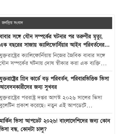
জনপ্রিয় সংবাদ
বাবার সঙ্গে যৌন সম্পর্কের ঘটনার পর তরুণীর মৃত্যু,
এক বছরের সাজায় ক্যালিফোর্নিয়ার আইন পরিবর্তনের
দাবি
যুক্তরাষ্ট্রের ক্যালিফোর্নিয়ায় নিজের জৈবিক বাবার সঙ্গে
যৌন সম্পর্কের ঘটনায় দোষ স্বীকার করা এক ব্যক্তিকে
মাত্র এক বছরের কারাদণ্ড দেওয়ায় নতুন করে বিতর্ক
তৈরি হয়েছে। আদালতের এই রায়ে অসন্তোষ প্রকাশ করে
যুক্তরাষ্ট্রের গ্রিন কার্ডে বড় পরিবর্তন, পরিবারভিত্তিক ভিসা
ভুক্তভোগী তরুণীর মা ক্যালিফোর্নিয়ার যৌন অপরাধ-
আবেদনকারীদের জন্য সুখবর
সংক্রান্ত আইন আরও কঠোর করার দাবি জানিয়েছেন।
যুক্তরাষ্ট্রের পররাষ্ট্র দপ্তর আগস্ট ২০২৬ সালের ভিসা
মার্কিন সংবাদমাধ্যম দ্য ক্যালিফোর্নিয়া পোস্ট-কে দেওয়া
বুলেটিন প্রকাশ করেছে। নতুন এই আপডেটে
সাক্ষাৎকারে ক্যারোলিনা স্যান্ডোভাল বলেন, তার মেয়ে
পরিবারভিত্তিক গ্রিন কার্ড আবেদনকারীদের জন্য বেশ
মাকাইলা রেনে সেটলসের নামে নতুন আইন প্রণয়ন করা
কিছু গুরুত্বপূর্ণ অগ্রগতি দেখা গেছে। বিশেষ করে
মার্কিন ভিসা আপডেট ২০২৬! বাংলাদেশিদের জন্য কোন
উচিত, যাতে ভবিষ্যতে এ ধরনের মামলায় আরও কঠোর
যুক্তরাষ্ট্রের স্থায়ী বাসিন্দাদের স্বামী, স্ত্রী ও সন্তানদের জন্য
ভিসা বন্ধ, কোনটা চালু?
শাস্তি নিশ্চিত করা যায়। তিনি বলেন, “এটি