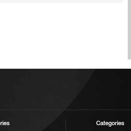
্র বহনের ক্ষেত্রে
প্রশাসনের কাজগুলো নষ্ট করতে না
মেনে চলা অত্যন্ত
পারেন, সে জন্য কংগ্রেসের এখনই
Cancel Replay
অবহেলার কারণে এ
ব্যবস্থা নেওয়া দরকার। মন্তব্যটি
় ধরনের প্রাণহানির
করার কিছু সময় আগেই মিশিগানের
ে বলেও সতর্ক করা
ডেমোক্র্যাটিক ইউএস সিনেট
প্রাইমারিতে জয় নিশ্চিত করেন আবদুল
র বিরুদ্ধে আনুষ্ঠানিক
এল-সায়েদ। তীব্র প্রতিদ্বন্দ্বিতাপূর্ণ
তী আইনি প্রক্রিয়া
নির্বাচনে তিনি ডেমোক্র্যাটিক পার্টির
বিস্তারিত জানানো
প্রতিষ্ঠিত অংশের সমর্থন পাওয়া
 জানিয়েছে।
কংগ্রেসওম্যান হ্যালি স্টিভেন্সকে অল্প
ব্যবধানে পরাজিত করেন।
ডেট্রয়েটের সাবেক জনস্বাস্থ্য কর্মকর্তা
ও চিকিৎসক এল-সায়েদ এখন
নভেম্বরের সাধারণ নির্বাচনে
রিপাবলিকান প্রার্থী মাইক রজার্সের
মুখোমুখি হবেন। মিশিগানের এই
ries
Categories
আসনটি সিনেটের নিয়ন্ত্রণ নির্ধারণে