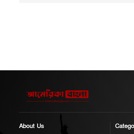
ছিটকে রাস্তার অপর পাশে চলে যায়
স্থানে আগ্নেয়াস্ত
এবং দ্বিতীয় তলায় পৌঁছে
নিরাপত্তা বিধি 
দমকলকর্মীরা দেখতে পান, কয়েকটি
গুরুত্বপূর্ণ। 
অ্যাপার্টমেন্টের দরজা পর্যন্ত কবজা
ধরনের ঘটনা বড
থেকে খুলে গেছে। এমন পরিস্থিতিতে
কারণ হতে পার
আগুন নিয়ন্ত্রণের পাশাপাশি ভেতরে
হয়েছে। তদন্ত শেষ হলে গ্রেপ্তার
আটকে পড়া মানুষকে খুঁজে বের করা
হওয়া ব্যক্তিদে
অত্যন্ত কঠিন ও ঝুঁকিপূর্ণ হয়ে
অভিযোগ ও পরবর্
POST COMMENTS
পড়েছিল। পরে আগুন ভবনের তিনটি
সম্পর্কে আরও 
তলায় ছড়িয়ে পড়ে। এ সময় তৃতীয়
হবে বলে পুলিশ
তলার একটি অংশ ধসে পড়ায়
নিরাপত্তার স্বার্থে দমকলকর্মীদের
সাময়িকভাবে ভবন থেকে সরিয়ে
নেওয়া হয়। এই অগ্নিকাণ্ড নিয়ন্ত্রণে
৩০০-এর বেশি দমকল ও জরুরি
চিকিৎসাসেবা কর্মী অংশ নেন।
About Us
Catego
পরিস্থিতির গুরুত্ব বিবেচনায় ঘটনাটিকে