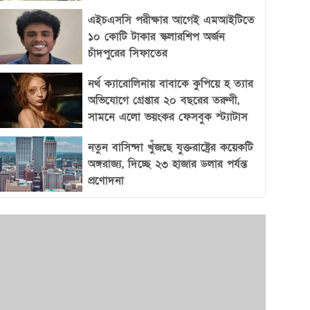
গড়ে তুলতে পারে এবং নিজেদের অবস্থান শক্তভাবে
এইচএসসি পরীক্ষার আগেই এমআইটিতে
প্রতিষ্ঠা করতে সক্ষম।
১০ কোটি টাকার স্কলারশিপ অর্জন
চাঁদপুরের সিফাতের
নর্থ ক্যারোলিনায় বাবাকে কুপিয়ে হ ত্যার
অভিযোগে গ্রেপ্তার ২০ বছরের তরুণী,
সামনে এলো ভয়ংকর ফেসবুক স্ট্যাটাস
নতুন বাসিন্দা খুঁজছে যুক্তরাষ্ট্রের কয়েকটি
অঙ্গরাজ্য, দিচ্ছে ২৩ হাজার ডলার পর্যন্ত
প্রণোদনা