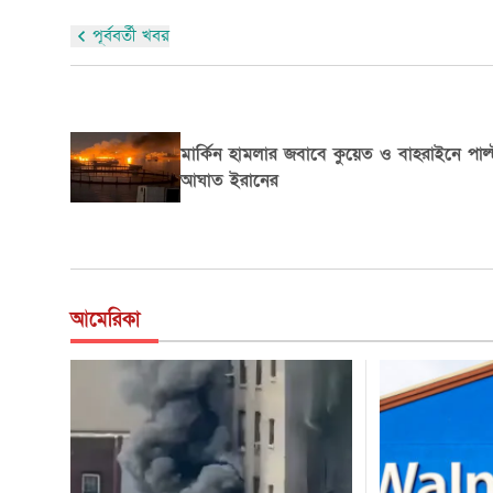
পূর্ববর্তী খবর
নাজাফ থেকে মাশহাদে নেওয়া হচ্ছে খামেনির
মরদেহ
আমেরিকা