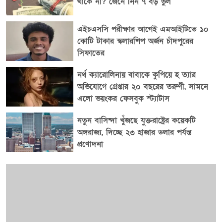
থাকে না? জেনে নিন ৭ বড় ভুল
এইচএসসি পরীক্ষার আগেই এমআইটিতে ১০
কোটি টাকার স্কলারশিপ অর্জন চাঁদপুরের
সিফাতের
নর্থ ক্যারোলিনায় বাবাকে কুপিয়ে হ ত্যার
অভিযোগে গ্রেপ্তার ২০ বছরের তরুণী, সামনে
এলো ভয়ংকর ফেসবুক স্ট্যাটাস
নতুন বাসিন্দা খুঁজছে যুক্তরাষ্ট্রের কয়েকটি
অঙ্গরাজ্য, দিচ্ছে ২৩ হাজার ডলার পর্যন্ত
প্রণোদনা