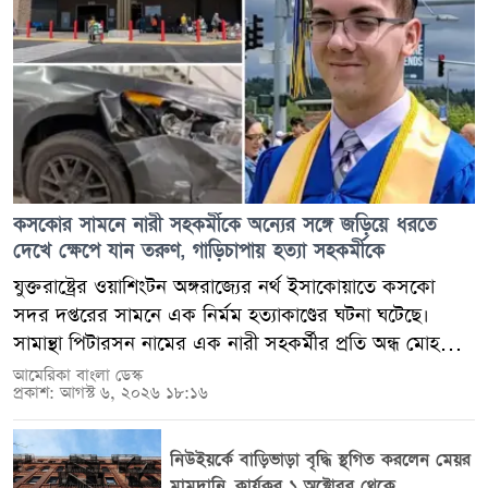
করেনি।
কসকোর সামনে নারী সহকর্মীকে অন্যের সঙ্গে জড়িয়ে ধরতে
দেখে ক্ষেপে যান তরুণ, গাড়িচাপায় হত্যা সহকর্মীকে
যুক্তরাষ্ট্রের ওয়াশিংটন অঙ্গরাজ্যের নর্থ ইসাকোয়াতে কসকো
সদর দপ্তরের সামনে এক নির্মম হত্যাকাণ্ডের ঘটনা ঘটেছে।
সামান্থা পিটারসন নামের এক নারী সহকর্মীর প্রতি অন্ধ মোহ
থেকে জোনাথন ল্যাংডন (২০) নামের আরেক সহকর্মীকে
আমেরিকা বাংলা ডেস্ক
প্রকাশ: আগস্ট ৬, ২০২৬ ১৮:১৬
গাড়িচাপা দিয়ে হত্যা করেছেন টাইলর মার্টিন সোরেনসেন (২২)
নামের এক তরুণ। গত ৩১ জুলাই পার্কিং লটে সামান্থা ও
জোনাথনকে আলিঙ্গন করতে দেখে তীব্র ক্ষোভে ফেটে পড়েন
নিউইয়র্কে বাড়িভাড়া বৃদ্ধি স্থগিত করলেন মেয়র
সোরেনসেন। প্রথমে তিনি দ্রুতগতিতে গাড়ি চালিয়ে তাদের ভয়
মামদানি, কার্যকর ১ অক্টোবর থেকে