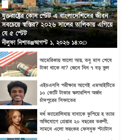
যুক্তরাষ্ট্রের কোন স্টেট এ বাংলাদেশিদের জীবন
সবচেয়ে স্বস্তির? ২০২৬ সালের তালিকায় এগিয়ে
যে ৫ স্টেট
নীলুফা নিশাত
আগস্ট ১, ২০২৬ ১৪:০
আমেরিকায় ভালো আয়, তবু মাস শেষে
টাকা থাকে না? জেনে নিন ৭ বড় ভুল
এইচএসসি পরীক্ষার আগেই এমআইটিতে
১০ কোটি টাকার স্কলারশিপ অর্জন
চাঁদপুরের সিফাতের
নর্থ ক্যারোলিনায় বাবাকে কুপিয়ে হ ত্যার
অভিযোগে গ্রেপ্তার ২০ বছরের তরুণী,
সামনে এলো ভয়ংকর ফেসবুক স্ট্যাটাস