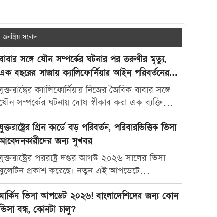
জনপ্রিয় সংবাদ
বাবার সঙ্গে যৌন সম্পর্কের ঘটনার পর তরুণীর মৃত্যু,
এক বছরের সাজায় ক্যালিফোর্নিয়ার আইন পরিবর্তনের
দাবি
যুক্তরাষ্ট্রের ক্যালিফোর্নিয়ায় নিজের জৈবিক বাবার সঙ্গে
যৌন সম্পর্কের ঘটনায় দোষ স্বীকার করা এক ব্যক্তিকে
মাত্র এক বছরের কারাদণ্ড দেওয়ায় নতুন করে বিতর্ক
তৈরি হয়েছে। আদালতের এই রায়ে অসন্তোষ প্রকাশ করে
যুক্তরাষ্ট্রের গ্রিন কার্ডে বড় পরিবর্তন, পরিবারভিত্তিক ভিসা
ভুক্তভোগী তরুণীর মা ক্যালিফোর্নিয়ার যৌন অপরাধ-
আবেদনকারীদের জন্য সুখবর
সংক্রান্ত আইন আরও কঠোর করার দাবি জানিয়েছেন।
যুক্তরাষ্ট্রের পররাষ্ট্র দপ্তর আগস্ট ২০২৬ সালের ভিসা
মার্কিন সংবাদমাধ্যম দ্য ক্যালিফোর্নিয়া পোস্ট-কে দেওয়া
বুলেটিন প্রকাশ করেছে। নতুন এই আপডেটে
সাক্ষাৎকারে ক্যারোলিনা স্যান্ডোভাল বলেন, তার মেয়ে
পরিবারভিত্তিক গ্রিন কার্ড আবেদনকারীদের জন্য বেশ
মাকাইলা রেনে সেটলসের নামে নতুন আইন প্রণয়ন করা
কিছু গুরুত্বপূর্ণ অগ্রগতি দেখা গেছে। বিশেষ করে
মার্কিন ভিসা আপডেট ২০২৬! বাংলাদেশিদের জন্য কোন
উচিত, যাতে ভবিষ্যতে এ ধরনের মামলায় আরও কঠোর
যুক্তরাষ্ট্রের স্থায়ী বাসিন্দাদের স্বামী, স্ত্রী ও সন্তানদের জন্য
ভিসা বন্ধ, কোনটা চালু?
শাস্তি নিশ্চিত করা যায়। তিনি বলেন, “এটি