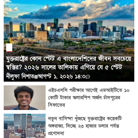
পরিমাণ কমানোর পরামর্শ দেওয়া হয়েছে, যা দ্রুত ঘুমাতে যাওয়া
এবং ঘুমের ব্যাঘাত ঘটার ঝুঁকি কমাতে সাহায্য করবে।
POST COMMENTS
যুক্তরাষ্ট্রের কোন স্টেট এ বাংলাদেশিদের জীবন সবচেয়ে
স্বস্তির? ২০২৬ সালের তালিকায় এগিয়ে যে ৫ স্টেট
নীলুফা নিশাত
আগস্ট ১, ২০২৬ ১৪:০
এইচএসসি পরীক্ষার আগেই এমআইটিতে ১০
কোটি টাকার স্কলারশিপ অর্জন চাঁদপুরের
সিফাতের
নতুন বাসিন্দা খুঁজছে যুক্তরাষ্ট্রের কয়েকটি
অঙ্গরাজ্য, দিচ্ছে ২৩ হাজার ডলার পর্যন্ত
প্রণোদনা