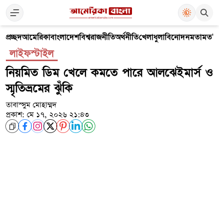
প্রচ্ছদ
আমেরিকা
বাংলাদেশ
বিশ্ব
রাজনীতি
অর্থনীতি
খেলাধুলা
বিনোদন
মতামত
V
লাইফস্টাইল
নিয়মিত ডিম খেলে কমতে পারে আলঝেইমার্স ও
স্মৃতিভ্রমের ঝুঁকি
তাবাস্সুম মোহাম্মদ
প্রকাশ: মে ১৭, ২০২৬ ২১:৪৩