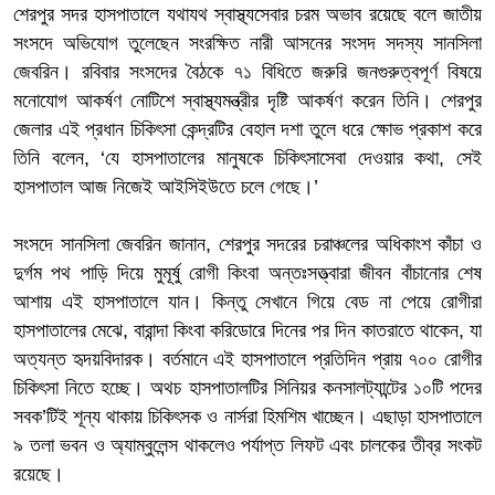
শেরপুর সদর হাসপাতালে যথাযথ স্বাস্থ্যসেবার চরম অভাব রয়েছে বলে জাতীয়
সংসদে অভিযোগ তুলেছেন সংরক্ষিত নারী আসনের সংসদ সদস্য সানসিলা
জেবরিন। রবিবার সংসদের বৈঠকে ৭১ বিধিতে জরুরি জনগুরুত্বপূর্ণ বিষয়ে
মনোযোগ আকর্ষণ নোটিশে স্বাস্থ্যমন্ত্রীর দৃষ্টি আকর্ষণ করেন তিনি। শেরপুর
জেলার এই প্রধান চিকিৎসা কেন্দ্রটির বেহাল দশা তুলে ধরে ক্ষোভ প্রকাশ করে
তিনি বলেন, ‘যে হাসপাতালের মানুষকে চিকিৎসাসেবা দেওয়ার কথা, সেই
হাসপাতাল আজ নিজেই আইসিইউতে চলে গেছে।’
সংসদে সানসিলা জেবরিন জানান, শেরপুর সদরের চরাঞ্চলের অধিকাংশ কাঁচা ও
দুর্গম পথ পাড়ি দিয়ে মুমূর্ষু রোগী কিংবা অন্তঃসত্ত্বারা জীবন বাঁচানোর শেষ
আশায় এই হাসপাতালে যান। কিন্তু সেখানে গিয়ে বেড না পেয়ে রোগীরা
হাসপাতালের মেঝে, বারান্দা কিংবা করিডোরে দিনের পর দিন কাতরাতে থাকেন, যা
অত্যন্ত হৃদয়বিদারক। বর্তমানে এই হাসপাতালে প্রতিদিন প্রায় ৭০০ রোগীর
চিকিৎসা নিতে হচ্ছে। অথচ হাসপাতালটির সিনিয়র কনসালট্যান্টের ১০টি পদের
সবক’টিই শূন্য থাকায় চিকিৎসক ও নার্সরা হিমশিম খাচ্ছেন। এছাড়া হাসপাতালে
৯ তলা ভবন ও অ্যাম্বুলেন্স থাকলেও পর্যাপ্ত লিফট এবং চালকের তীব্র সংকট
রয়েছে।