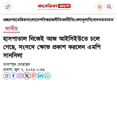
প্রচ্ছদ
আমেরিকা
বাংলাদেশ
বিশ্ব
রাজনীতি
অর্থনীতি
খেলাধুলা
বিনোদন
মতামত
V
জাতীয়
হাসপাতাল নিজেই আজ আইসিইউতে চলে
গেছে, সংসদে ক্ষোভ প্রকাশ করলেন এমপি
সানসিলা
তাবাস্সুম মোহাম্মদ
প্রকাশ: জুন ৭, ২০২৬ ০:৩৬