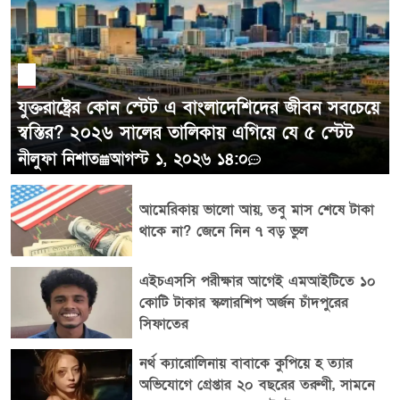
যুক্তরাষ্ট্রের কোন স্টেট এ বাংলাদেশিদের জীবন সবচেয়ে
স্বস্তির? ২০২৬ সালের তালিকায় এগিয়ে যে ৫ স্টেট
নীলুফা নিশাত
আগস্ট ১, ২০২৬ ১৪:০
আমেরিকায় ভালো আয়, তবু মাস শেষে টাকা
থাকে না? জেনে নিন ৭ বড় ভুল
এইচএসসি পরীক্ষার আগেই এমআইটিতে ১০
কোটি টাকার স্কলারশিপ অর্জন চাঁদপুরের
সিফাতের
নর্থ ক্যারোলিনায় বাবাকে কুপিয়ে হ ত্যার
অভিযোগে গ্রেপ্তার ২০ বছরের তরুণী, সামনে