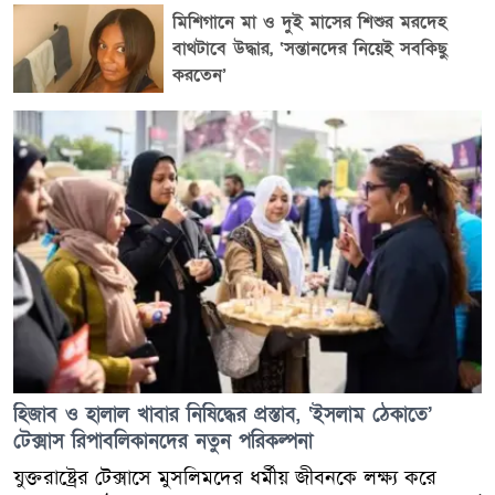
পান। অ্যাপার্টমেন্টের দরজাও খোলা ছিল এবং ছেলে যে বাইরে
মিশিগানে মা ও দুই মাসের শিশুর মরদেহ
চলে গেছে, সে বিষয়ে মা অবগত ছিলেন না। পরে
বাথটাবে উদ্ধার, ‘সন্তানদের নিয়েই সবকিছু
মারফ্রিসবোরো পুলিশ শিশুটির দায়িত্ব নেয়। পুলিশ জানায়, মা
করতেন’
বলেছেন—এটাই প্রথমবার তার সন্তান কোনো প্রাপ্তবয়স্কের
তত্ত্বাবধান ছাড়া বাড়ি থেকে বেরিয়ে গিয়েছিল। সৌভাগ্যক্রমে
শিশুটি কোনো আঘাত ছাড়াই নিরাপদে ছিল এবং পরে তাকে
মায়ের কাছে ফিরিয়ে দেওয়া হয়। এ ঘটনায় এখন পর্যন্ত কোনো
ফৌজদারি মামলা করা হয়নি। তবে শিশুটির নিরাপত্তা ও ভবিষ্যৎ
কল্যাণ নিশ্চিত করতে টেনেসি ডিপার্টমেন্ট অব চিলড্রেনস
সার্ভিসেসকে বিষয়টি জানানো হয়েছে। ICE-এর কর্মকর্তারা
জানিয়েছেন, জরুরি পরিস্থিতিতে সাধারণ মানুষের নিরাপত্তা
নিশ্চিত করাও তাদের দায়িত্বের অংশ। তবে ঘটনাটি ICE-এর
নিয়মিত অভিবাসন কার্যক্রমের বাইরে একটি শিশুর নিরাপত্তা
নিশ্চিত করার ঘটনায় পরিণত হয়।
হিজাব ও হালাল খাবার নিষিদ্ধের প্রস্তাব, ‘ইসলাম ঠেকাতে’
টেক্সাস রিপাবলিকানদের নতুন পরিকল্পনা
যুক্তরাষ্ট্রের টেক্সাসে মুসলিমদের ধর্মীয় জীবনকে লক্ষ্য করে