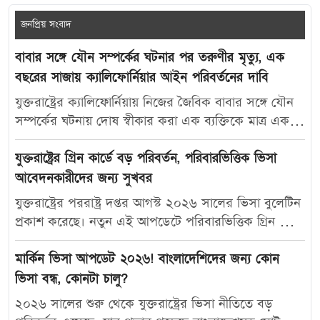
জনপ্রিয় সংবাদ
বাবার সঙ্গে যৌন সম্পর্কের ঘটনার পর তরুণীর মৃত্যু, এক
বছরের সাজায় ক্যালিফোর্নিয়ার আইন পরিবর্তনের দাবি
যুক্তরাষ্ট্রের ক্যালিফোর্নিয়ায় নিজের জৈবিক বাবার সঙ্গে যৌন
সম্পর্কের ঘটনায় দোষ স্বীকার করা এক ব্যক্তিকে মাত্র এক
বছরের কারাদণ্ড দেওয়ায় নতুন করে বিতর্ক তৈরি হয়েছে।
আদালতের এই রায়ে অসন্তোষ প্রকাশ করে ভুক্তভোগী
যুক্তরাষ্ট্রের গ্রিন কার্ডে বড় পরিবর্তন, পরিবারভিত্তিক ভিসা
তরুণীর মা ক্যালিফোর্নিয়ার যৌন অপরাধ-সংক্রান্ত আইন
আবেদনকারীদের জন্য সুখবর
আরও কঠোর করার দাবি জানিয়েছেন। মার্কিন সংবাদমাধ্যম
যুক্তরাষ্ট্রের পররাষ্ট্র দপ্তর আগস্ট ২০২৬ সালের ভিসা বুলেটিন
দ্য ক্যালিফোর্নিয়া পোস্ট-কে দেওয়া সাক্ষাৎকারে ক্যারোলিনা
প্রকাশ করেছে। নতুন এই আপডেটে পরিবারভিত্তিক গ্রিন কার্ড
স্যান্ডোভাল বলেন, তার মেয়ে মাকাইলা রেনে সেটলসের নামে
আবেদনকারীদের জন্য বেশ কিছু গুরুত্বপূর্ণ অগ্রগতি দেখা
নতুন আইন প্রণয়ন করা উচিত, যাতে ভবিষ্যতে এ ধরনের
গেছে। বিশেষ করে যুক্তরাষ্ট্রের স্থায়ী বাসিন্দাদের স্বামী, স্ত্রী ও
মার্কিন ভিসা আপডেট ২০২৬! বাংলাদেশিদের জন্য কোন
মামলায় আরও কঠোর শাস্তি নিশ্চিত করা যায়। তিনি বলেন,
সন্তানদের জন্য নির্ধারিত এফ২এ ক্যাটাগরিতে উল্লেখযোগ্য
ভিসা বন্ধ, কোনটা চালু?
“এটি কোনোভাবেই ন্যায়বিচার নয়। আমি আইন পরিবর্তনের
পরিবর্তন এসেছে। নতুন ভিসা বুলেটিন অনুযায়ী,
২০২৬ সালের শুরু থেকে যুক্তরাষ্ট্রের ভিসা নীতিতে বড়
জন্য লড়াই করব, যাতে আর কোনো পরিবারকে আমাদের
পরিবারভিত্তিক কয়েকটি ক্যাটাগরিতে অপেক্ষার সময় কমার