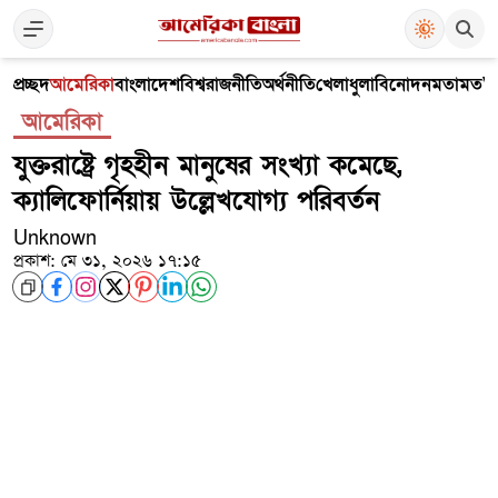
প্রচ্ছদ
আমেরিকা
বাংলাদেশ
বিশ্ব
রাজনীতি
অর্থনীতি
খেলাধুলা
বিনোদন
মতামত
V
আমেরিকা
যুক্তরাষ্ট্রে গৃহহীন মানুষের সংখ্যা কমেছে,
ক্যালিফোর্নিয়ায় উল্লেখযোগ্য পরিবর্তন
Unknown
প্রকাশ: মে ৩১, ২০২৬ ১৭:১৫