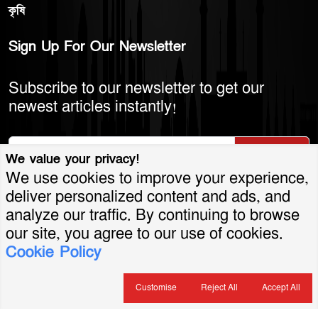
কৃষি
Sign Up For Our Newsletter
Subscribe to our newsletter to get our
newest articles instantly!
Subscribe
We value your privacy!
We use cookies to improve your experience,
deliver personalized content and ads, and
analyze our traffic. By continuing to browse
© 2026 America Bangla LLC. All Rights
our site, you agree to our use of cookies.
Cookie Policy
Reserved.
শর্তাবলি ও নীতিমালা
গোপনীয়তা নীতি
যোগাযোগ
সার্কুলেশন
বিজ্ঞাপন
Customise
Reject All
Accept All