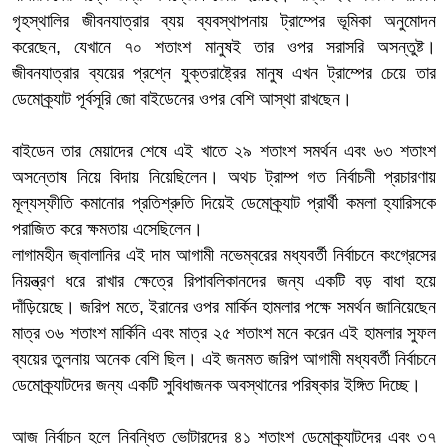
গৃহস্থালির জীবনযাত্রার ব্যয় ব্যবস্থাপনায় ট্রাম্পের ভূমিকা অনুমোদন
করেছেন, যেখানে ৭০ শতাংশ মানুষই তার ওপর সরাসরি অসন্তুষ্ট।
জীবনযাত্রার ব্যয়ের প্রশ্নে যুক্তরাষ্ট্রের মানুষ এখন ট্রাম্পের চেয়ে তার
ডেমোক্র্যাট পূর্বসূরি জো বাইডেনের ওপর বেশি আস্থা রাখছেন।
বাইডেন তার মেয়াদের শেষে এই খাতে ২৯ শতাংশ সমর্থন এবং ৬৩ শতাংশ
অসন্তোষ নিয়ে বিদায় নিয়েছিলেন। অথচ ট্রাম্প গত নির্বাচনী প্রচারণায়
মূল্যস্ফীতি কমানোর প্রতিশ্রুতি দিয়েই ডেমোক্র্যাট প্রার্থী কমলা হ্যারিসকে
পরাজিত করে ক্ষমতায় এসেছিলেন।
লাগামহীন জ্বালানির এই দাম আগামী নভেম্বরের মধ্যবর্তী নির্বাচনে কংগ্রেসের
নিয়ন্ত্রণ ধরে রাখার ক্ষেত্রে রিপাবলিকানদের জন্য একটি বড় বাধা হয়ে
দাঁড়িয়েছে। জরিপ মতে, ইরানের ওপর মার্কিন হামলার পক্ষে সমর্থন জানিয়েছেন
মাত্র ৩৬ শতাংশ মার্কিনি এবং মাত্র ২৫ শতাংশ মনে করেন এই হামলার সুফল
ব্যয়ের তুলনায় অনেক বেশি ছিল। এই জনমত জরিপ আগামী মধ্যবর্তী নির্বাচনে
ডেমোক্র্যাটদের জন্য একটি সুবিধাজনক অবস্থানের পরিষ্কার ইঙ্গিত দিচ্ছে।
আজ নির্বাচন হলে নিবন্ধিত ভোটারদের ৪১ শতাংশ ডেমোক্র্যাটদের এবং ৩৭