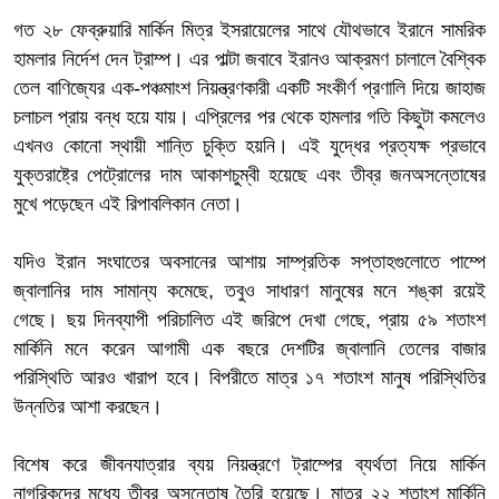
গত ২৮ ফেব্রুয়ারি মার্কিন মিত্র ইসরায়েলের সাথে যৌথভাবে ইরানে সামরিক
হামলার নির্দেশ দেন ট্রাম্প। এর পাল্টা জবাবে ইরানও আক্রমণ চালালে বৈশ্বিক
তেল বাণিজ্যের এক-পঞ্চমাংশ নিয়ন্ত্রণকারী একটি সংকীর্ণ প্রণালি দিয়ে জাহাজ
চলাচল প্রায় বন্ধ হয়ে যায়। এপ্রিলের পর থেকে হামলার গতি কিছুটা কমলেও
এখনও কোনো স্থায়ী শান্তি চুক্তি হয়নি। এই যুদ্ধের প্রত্যক্ষ প্রভাবে
যুক্তরাষ্ট্রে পেট্রোলের দাম আকাশচুম্বী হয়েছে এবং তীব্র জনঅসন্তোষের
মুখে পড়েছেন এই রিপাবলিকান নেতা।
যদিও ইরান সংঘাতের অবসানের আশায় সাম্প্রতিক সপ্তাহগুলোতে পাম্পে
জ্বালানির দাম সামান্য কমেছে, তবুও সাধারণ মানুষের মনে শঙ্কা রয়েই
গেছে। ছয় দিনব্যাপী পরিচালিত এই জরিপে দেখা গেছে, প্রায় ৫৯ শতাংশ
মার্কিনি মনে করেন আগামী এক বছরে দেশটির জ্বালানি তেলের বাজার
পরিস্থিতি আরও খারাপ হবে। বিপরীতে মাত্র ১৭ শতাংশ মানুষ পরিস্থিতির
উন্নতির আশা করছেন।
বিশেষ করে জীবনযাত্রার ব্যয় নিয়ন্ত্রণে ট্রাম্পের ব্যর্থতা নিয়ে মার্কিন
নাগরিকদের মধ্যে তীব্র অসন্তোষ তৈরি হয়েছে। মাত্র ২২ শতাংশ মার্কিনি