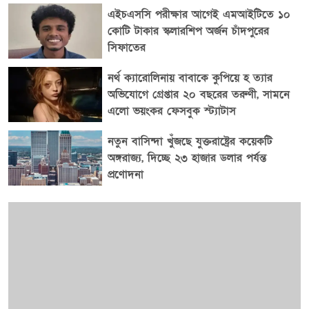
এইচএসসি পরীক্ষার আগেই এমআইটিতে ১০
কোটি টাকার স্কলারশিপ অর্জন চাঁদপুরের
সিফাতের
নর্থ ক্যারোলিনায় বাবাকে কুপিয়ে হ ত্যার
অভিযোগে গ্রেপ্তার ২০ বছরের তরুণী, সামনে
এলো ভয়ংকর ফেসবুক স্ট্যাটাস
নতুন বাসিন্দা খুঁজছে যুক্তরাষ্ট্রের কয়েকটি
অঙ্গরাজ্য, দিচ্ছে ২৩ হাজার ডলার পর্যন্ত
প্রণোদনা