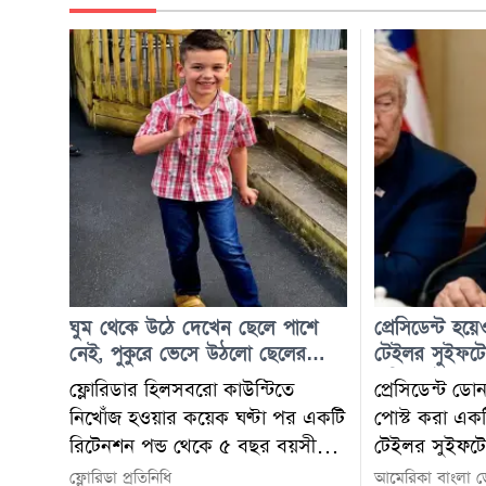
ঘুম থেকে উঠে দেখেন ছেলে পাশে
প্রেসিডেন্ট হয়
নেই, পুকুরে ভেসে উঠলো ছেলের
টেইলর সুইফটে
মরদেহ
কপিরাইটের খপ্পর
ফ্লোরিডার হিলসবরো কাউন্টিতে
প্রেসিডেন্ট ডোনা
নিখোঁজ হওয়ার কয়েক ঘণ্টা পর একটি
পোস্ট করা এক
রিটেনশন পন্ড থেকে ৫ বছর বয়সী
টেইলর সুইফটে
এক অটিস্টিক শিশুর মরদেহ উদ্ধার
ভিডিওটির অডি
ফ্লোরিডা প্রতিনিধি
আমেরিকা বাংলা ডে