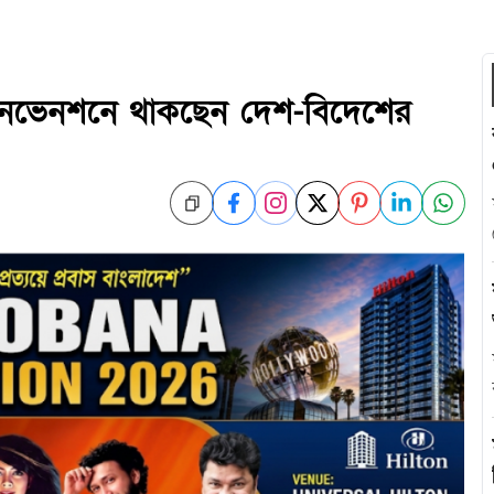
কনভেনশনে থাকছেন দেশ-বিদেশের