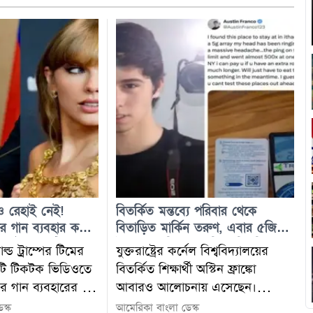
েও রেহাই নেই!
বিতর্কিত মন্তব্যে পরিবার থেকে
র গান ব্যবহার করে
বিতাড়িত মার্কিন তরুণ, এবার ৫জি
ে ট্রাম্পের টিম
টাওয়ারের বিরুদ্ধে মস্তিষ্ক বিকৃতির
ল্ড ট্রাম্পের টিমের
যুক্তরাষ্ট্রের কর্নেল বিশ্ববিদ্যালয়ের
অভিযোগ
টি টিকটক ভিডিওতে
বিতর্কিত শিক্ষার্থী অস্টিন ফ্রাঙ্কো
র গান ব্যবহারের পর
আবারও আলোচনায় এসেছেন।
ও সরিয়ে দেওয়া
ইহুদিবিদ্বেষী মন্তব্যের কারণে সম্প্রতি
স্ক
আমেরিকা বাংলা ডেস্ক