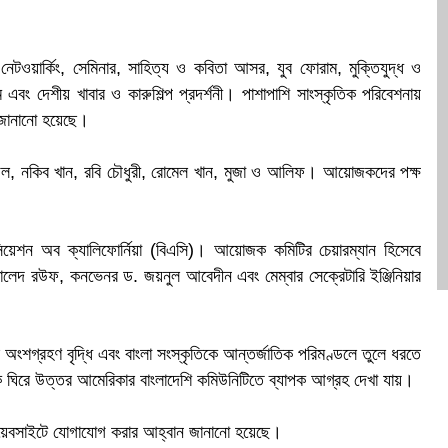
ক
েটওয়ার্কিং, সেমিনার, সাহিত্য ও কবিতা আসর, যুব ফোরাম, মুক্তিযুদ্ধ ও
 এবং দেশীয় খাবার ও কারুশিল্প প্রদর্শনী। পাশাপাশি সাংস্কৃতিক পরিবেশনায়
 জানানো হয়েছে।
গর বাউল, নকিব খান, রবি চৌধুরী, রোমেল খান, মুজা ও আলিফ। আয়োজকদের পক্ষ
।
শন অব ক্যালিফোর্নিয়া (বিএসি)। আয়োজক কমিটির চেয়ারম্যান হিসেবে
খালেদ রউফ, কনভেনর ড. জয়নুল আবেদীন এবং মেম্বার সেক্রেটারি ইঞ্জিনিয়ার
মের অংশগ্রহণ বৃদ্ধি এবং বাংলা সংস্কৃতিকে আন্তর্জাতিক পরিমণ্ডলে তুলে ধরতে
ঘিরে উত্তর আমেরিকার বাংলাদেশি কমিউনিটিতে ব্যাপক আগ্রহ দেখা যায়।
ওয়েবসাইটে যোগাযোগ করার আহ্বান জানানো হয়েছে।