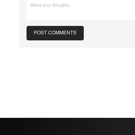
আশপাশে খোঁজাখুঁজি করার পর সকাল
টিকটকে জানানো হয়।
সাড়ে ৯টার দিকে শেরিফের অফিসে
ভিডিওই নয়, ট্
খবর দেওয়া হয়। এরপর দ্রুত বড়
কয়েকটি টিকটক
ধরনের অনুসন্ধান অভিযান শুরু করে
গান ব্যবহারে
POST COMMENTS
কর্তৃপক্ষ। এইচসিএসওর প্রায় ১৪০
অডিওও সরিয়ে
জন ডেপুটি অভিযানে অংশ নেন।
বিভিন্ন প্রতি
তাদের সঙ্গে ছিল এভিয়েশন ইউনিট,
মধ্যে ‘ফাদার 
ড্রোন, কে-৯ ইউনিট, ব্লাডহাউন্ড এবং
সামাজিক যোগা
ডাইভ টিম। একটি সার্চ ডগ
নিয়ে মজার প্রত
অ্যাপার্টমেন্ট কমপ্লেক্সের ঠিক পেছনে
যুক্তরাষ্ট্রের প
থাকা একটি রিটেনশন পন্ডের দিকে
করা ভিডিও থেক
বারবার ইঙ্গিত করছিল। পরে ডাইভ
কপিরাইটের কা
টিম ওই পুকুরে তল্লাশি শুরু করে।
হওয়ায় অনেকে
একজন সদস্য কোমরসমান পানিতে
ব্যতিক্রমী ঘট
POST COMMENTS
নেমে প্রায় ৫ ফুট গভীর এলাকায়
টেইলর সুইফট ও 
শিশুটির সন্ধান পান। সকাল ১১টার পর
রাজনৈতিক অবস্
শিশুটিকে পানি থেকে মৃত অবস্থায়
ধরে প্রকাশ্য 