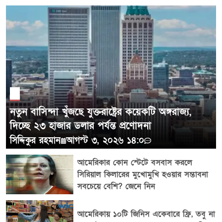
POST COMMENTS
নতুন বাসিন্দা খুঁজছে যুক্তরাষ্ট্রের কয়েকটি অঙ্গরাজ্য,
দিচ্ছে ২৩ হাজার ডলার পর্যন্ত প্রণোদনা
সিদ্দিকুর রহমান
আগস্ট ৩, ২০২৬ ১৪:০
আমেরিকার কোন স্টেটে বসবাস করলে
সিরিয়াল কিলারের মুখোমুখি হওয়ার সম্ভাবনা
সবচেয়ে বেশি? জেনে নিন
আমেরিকায় ১০টি জিনিস একেবারে ফ্রি, তবু না