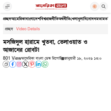
প্রচ্ছদ
আমেরিকা
বাংলাদেশ
বিশ্ব
রাজনীতি
অর্থনীতি
খেলাধুলা
বিনোদন
মতামত
V
প্রচ্ছদ
Video Details
মসজিদুল হারামে খুতবা, তেলাওয়াত ও
আজানের রোবট!
801 View
আমেরিকা বাংলা ডেস্ক রিপোর্ট
জানুয়ারী ১৮, ২০২৬ ১৩:০