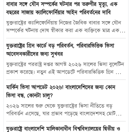
বাবার সঙ্গে যৌন সম্পর্কের ঘটনার পর তরুণীর মৃত্যু, এক
বছরের সাজায় ক্যালিফোর্নিয়ার আইন পরিবর্তনের দাবি
যুক্তরাষ্ট্রের ক্যালিফোর্নিয়ায় নিজের জৈবিক বাবার সঙ্গে যৌন
সম্পর্কের ঘটনায় দোষ স্বীকার করা এক ব্যক্তিকে মাত্র এক
বছরের কারাদণ্ড দেওয়ায় নতুন করে বিতর্ক তৈরি হয়েছে।
আদালতের এই রায়ে অসন্তোষ প্রকাশ করে ভুক্তভোগী
যুক্তরাষ্ট্রের গ্রিন কার্ডে বড় পরিবর্তন, পরিবারভিত্তিক ভিসা
তরুণীর মা ক্যালিফোর্নিয়ার যৌন অপরাধ-সংক্রান্ত আইন
আবেদনকারীদের জন্য সুখবর
আরও কঠোর করার দাবি জানিয়েছেন। মার্কিন সংবাদমাধ্যম
যুক্তরাষ্ট্রের পররাষ্ট্র দপ্তর আগস্ট ২০২৬ সালের ভিসা বুলেটিন
দ্য ক্যালিফোর্নিয়া পোস্ট-কে দেওয়া সাক্ষাৎকারে ক্যারোলিনা
প্রকাশ করেছে। নতুন এই আপডেটে পরিবারভিত্তিক গ্রিন কার্ড
স্যান্ডোভাল বলেন, তার মেয়ে মাকাইলা রেনে সেটলসের নামে
আবেদনকারীদের জন্য বেশ কিছু গুরুত্বপূর্ণ অগ্রগতি দেখা
নতুন আইন প্রণয়ন করা উচিত, যাতে ভবিষ্যতে এ ধরনের
গেছে। বিশেষ করে যুক্তরাষ্ট্রের স্থায়ী বাসিন্দাদের স্বামী, স্ত্রী ও
মার্কিন ভিসা আপডেট ২০২৬! বাংলাদেশিদের জন্য কোন
মামলায় আরও কঠোর শাস্তি নিশ্চিত করা যায়। তিনি বলেন,
সন্তানদের জন্য নির্ধারিত এফ২এ ক্যাটাগরিতে উল্লেখযোগ্য
ভিসা বন্ধ, কোনটা চালু?
“এটি কোনোভাবেই ন্যায়বিচার নয়। আমি আইন পরিবর্তনের
পরিবর্তন এসেছে। নতুন ভিসা বুলেটিন অনুযায়ী,
২০২৬ সালের শুরু থেকে যুক্তরাষ্ট্রের ভিসা নীতিতে বড়
জন্য লড়াই করব, যাতে আর কোনো পরিবারকে আমাদের
পরিবারভিত্তিক কয়েকটি ক্যাটাগরিতে অপেক্ষার সময় কমার
পরিবর্তন এসেছে, যার প্রভাব পড়েছে বাংলাদেশসহ মোট
মতো পরিস্থিতির মধ্য দিয়ে যেতে না হয়।” ভেনচুরা কাউন্টি
সম্ভাবনা তৈরি হয়েছে। এর মধ্যে এফ২এ ক্যাটাগরির অগ্রগতি
৭৫টি দেশের আবেদনকারীদের উপর। নতুন নিয়ম অনুযায়ী
ডিস্ট্রিক্ট অ্যাটর্নির কার্যালয়ের তথ্য অনুযায়ী, ১৮ বছর বয়সী
সবচেয়ে বেশি, যেখানে যুক্তরাষ্ট্রের গ্রিন কার্ডধারীদের স্বামী-স্ত্রী
কিছু ভিসা সাময়িকভাবে স্থগিত করা হয়েছে, আবার কিছু ভিসা
যুক্তরাষ্ট্রে বাংলাদেশি মালিকানাধীন বিশ্ববিদ্যালয়ের দ্বিতীয় ও
মাকাইলা রেনে সেটলস ২০২৫ সালের জুলাই মাসে নর্থ