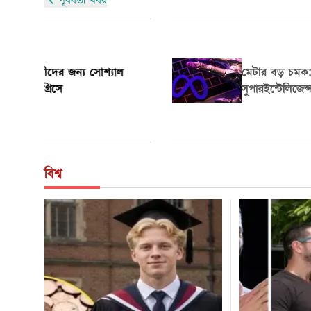
পূর্ববর্তী খবর
জনপ্রিয় মার্কিন অভিনে ম্যাথিউ পেরি মৃত্যু রহস্য
সাজা পাচ্ছেন ‘কেটামিন কুইন’
বিশ্ব