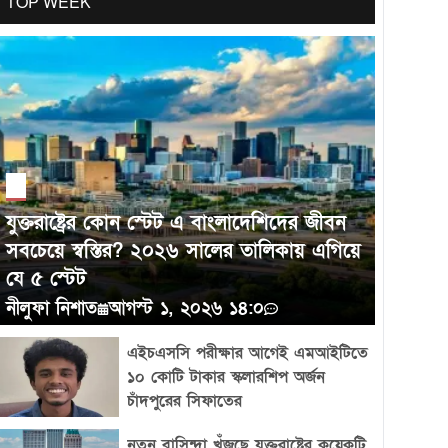
TOP WEEK
গড়ে তুলতে পারে এবং নিজেদের অবস্থান শক্তভাবে
প্রতিষ্ঠা করতে সক্ষম।
মেটার বড় চমক: বাজারে এল প্রথম
সুপারইন্টেলিজেন্স এআই মডেল ‘মিউজ স্পার্ক’
যুক্তরাষ্ট্রের কোন স্টেট এ বাংলাদেশিদের জীবন
সবচেয়ে স্বস্তির? ২০২৬ সালের তালিকায় এগিয়ে
যে ৫ স্টেট
নীলুফা নিশাত
আগস্ট ১, ২০২৬ ১৪:০
এইচএসসি পরীক্ষার আগেই এমআইটিতে
১০ কোটি টাকার স্কলারশিপ অর্জন
চাঁদপুরের সিফাতের
নতুন বাসিন্দা খুঁজছে যুক্তরাষ্ট্রের কয়েকটি