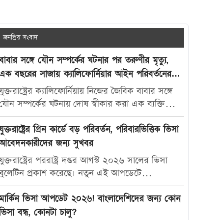
জনপ্রিয় সংবাদ
বাবার সঙ্গে যৌন সম্পর্কের ঘটনার পর তরুণীর মৃত্যু,
এক বছরের সাজায় ক্যালিফোর্নিয়ার আইন পরিবর্তনের
দাবি
যুক্তরাষ্ট্রের ক্যালিফোর্নিয়ায় নিজের জৈবিক বাবার সঙ্গে
যৌন সম্পর্কের ঘটনায় দোষ স্বীকার করা এক ব্যক্তিকে
মাত্র এক বছরের কারাদণ্ড দেওয়ায় নতুন করে বিতর্ক
তৈরি হয়েছে। আদালতের এই রায়ে অসন্তোষ প্রকাশ করে
যুক্তরাষ্ট্রের গ্রিন কার্ডে বড় পরিবর্তন, পরিবারভিত্তিক ভিসা
ভুক্তভোগী তরুণীর মা ক্যালিফোর্নিয়ার যৌন অপরাধ-
আবেদনকারীদের জন্য সুখবর
সংক্রান্ত আইন আরও কঠোর করার দাবি জানিয়েছেন।
যুক্তরাষ্ট্রের পররাষ্ট্র দপ্তর আগস্ট ২০২৬ সালের ভিসা
মার্কিন সংবাদমাধ্যম দ্য ক্যালিফোর্নিয়া পোস্ট-কে দেওয়া
বুলেটিন প্রকাশ করেছে। নতুন এই আপডেটে
সাক্ষাৎকারে ক্যারোলিনা স্যান্ডোভাল বলেন, তার মেয়ে
পরিবারভিত্তিক গ্রিন কার্ড আবেদনকারীদের জন্য বেশ
মাকাইলা রেনে সেটলসের নামে নতুন আইন প্রণয়ন করা
কিছু গুরুত্বপূর্ণ অগ্রগতি দেখা গেছে। বিশেষ করে
মার্কিন ভিসা আপডেট ২০২৬! বাংলাদেশিদের জন্য কোন
উচিত, যাতে ভবিষ্যতে এ ধরনের মামলায় আরও কঠোর
যুক্তরাষ্ট্রের স্থায়ী বাসিন্দাদের স্বামী, স্ত্রী ও সন্তানদের জন্য
ভিসা বন্ধ, কোনটা চালু?
শাস্তি নিশ্চিত করা যায়। তিনি বলেন, “এটি