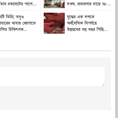
ও কমিউনিটি নেতা
গত বছর থেকেই আলোচনায় ছিল।
্তমান চকলেটের পাশে
দখল, প্রতারণার দায়ে ৭৮
। ৪ আগস্টের
মধ্যপ্রাচ্যে সাম্প্রতিক ভূরাজনৈতিক
খতেই চোখ কপালে
বছর বয়সী দাদির কারাদণ্ড
্রাইমারিতে
উত্তেজনা, বিশেষ করে ইরানকে ঘিরে
টি ডিগ্রি, তবুও
যুদ্ধের এক দশকে
্যালি স্টিভেন্সকে অল্প
আঞ্চলিক সংকটের প্রেক্ষাপটে এটি
িবারের খাবার জোগাতে
অর্থনৈতিক বিপর্যয়ে
য়ে দলের মনোনয়ন
মশিম চিকিৎসক
নতুন গুরুত্ব পেয়েছে। বিশ্লেষকদের
উন্নয়নের বহু বছর পিছিয়ে
াসমানি
ইয়েমেন, দায় হুথিদের!
এল-সায়েদ। নভেম্বরে
মতে, তিন দেশের মধ্যে এই
ে রিপাবলিকান প্রার্থী
সহযোগিতা ভবিষ্যতে নিরাপত্তা ও
 মুখোমুখি হবেন
কৌশলগত সমন্বয়ের নতুন ভিত্তি তৈরি
্বিতাপূর্ণ মিশিগানে এই
করতে পারে। ইসলামী সহযোগিতা
িনেটের নিয়ন্ত্রণ
সংস্থার (ওআইসি) মহাসচিব হিশেইন
েও গুরুত্বপূর্ণ হয়ে
ইব্রাহিম তাহা এক বিবৃতিতে বলেন,
এই চুক্তি শুধু সংশ্লিষ্ট দেশগুলোর জন্য
জনৈতিক যোগাযোগ
নয়, বরং পুরো মুসলিম বিশ্বের
প্রিলে মিশিগান স্টেট
নিরাপত্তা ও স্থিতিশীলতা জোরদারে
 ইউনিভার্সিটি অব
একটি গুরুত্বপূর্ণ ভিত্তি হিসেবে কাজ
জিত প্রচারণা
করতে পারে। তিনি আশা প্রকাশ
 একসঙ্গে অংশ
করেন, সদস্য রাষ্ট্রগুলোর মধ্যে