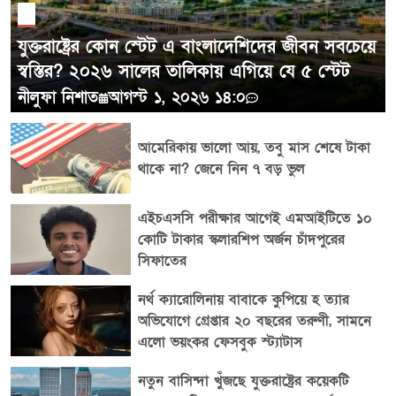
চিত্র তুলে ধরেছে।
যুক্তরাষ্ট্রের কোন স্টেট এ বাংলাদেশিদের জীবন সবচেয়ে
স্বস্তির? ২০২৬ সালের তালিকায় এগিয়ে যে ৫ স্টেট
নীলুফা নিশাত
আগস্ট ১, ২০২৬ ১৪:০
আমেরিকায় ভালো আয়, তবু মাস শেষে টাকা
থাকে না? জেনে নিন ৭ বড় ভুল
এইচএসসি পরীক্ষার আগেই এমআইটিতে ১০
কোটি টাকার স্কলারশিপ অর্জন চাঁদপুরের
সিফাতের
নর্থ ক্যারোলিনায় বাবাকে কুপিয়ে হ ত্যার
অভিযোগে গ্রেপ্তার ২০ বছরের তরুণী, সামনে
এলো ভয়ংকর ফেসবুক স্ট্যাটাস
নতুন বাসিন্দা খুঁজছে যুক্তরাষ্ট্রের কয়েকটি