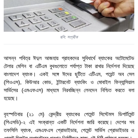
ছবি: সংগৃহীত
আসন্ন পবিত্র ঈদুল আজহায় গ্রাহকদের সুবিধার্থে ব্যাংকের অটোমেটেড
টেলার মেশিন বা এটিএম বুথগুলোতে পর্যাপ্ত টাকা রাখার নির্দেশনা দিয়েছে
বাংলাদেশ ব্যাংক। একই সঙ্গে ঈদের ছুটিতে এটিএম, পয়েন্ট অব সেল
(পিওএস), কিউআর কোড, ইন্টারনেট ব্যাংকিং ও মোবাইল ফিন্যান্সিয়াল
সার্ভিসের (এমএফএস) মাধ্যমে নিরবচ্ছিন্ন লেনদেন নিশ্চিত করতে বলা
হয়েছে।
বৃহস্পতিবার (২১ মে) কেন্দ্রীয় ব্যাংকের পেমেন্ট সিস্টেমস ডিপার্টমেন্ট
(পিএসডি)-২ এই সংক্রান্ত একটি নির্দেশনা জারি করেছে। দেশের সব
তফসিলি ব্যাংক, এমএফএস প্রোভাইডার, পেমেন্ট সার্ভিস প্রোভাইডার ও