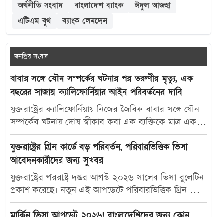
অর্থনীতি সংবাদ
বাংলাদেশ ব্যাংক
ঈদুল আজহা
এটিএম বুথ
ব্যাংক লেনদেন
জনপ্রিয় সংবাদ
বাবার সঙ্গে যৌন সম্পর্কের ঘটনার পর তরুণীর মৃত্যু, এক
বছরের সাজায় ক্যালিফোর্নিয়ার আইন পরিবর্তনের দাবি
যুক্তরাষ্ট্রের ক্যালিফোর্নিয়ায় নিজের জৈবিক বাবার সঙ্গে যৌন
সম্পর্কের ঘটনায় দোষ স্বীকার করা এক ব্যক্তিকে মাত্র এক
বছরের কারাদণ্ড দেওয়ায় নতুন করে বিতর্ক তৈরি হয়েছে।
আদালতের এই রায়ে অসন্তোষ প্রকাশ করে ভুক্তভোগী
যুক্তরাষ্ট্রের গ্রিন কার্ডে বড় পরিবর্তন, পরিবারভিত্তিক ভিসা
তরুণীর মা ক্যালিফোর্নিয়ার যৌন অপরাধ-সংক্রান্ত আইন
আবেদনকারীদের জন্য সুখবর
আরও কঠোর করার দাবি জানিয়েছেন। মার্কিন সংবাদমাধ্যম
যুক্তরাষ্ট্রের পররাষ্ট্র দপ্তর আগস্ট ২০২৬ সালের ভিসা বুলেটিন
দ্য ক্যালিফোর্নিয়া পোস্ট-কে দেওয়া সাক্ষাৎকারে ক্যারোলিনা
প্রকাশ করেছে। নতুন এই আপডেটে পরিবারভিত্তিক গ্রিন কার্ড
স্যান্ডোভাল বলেন, তার মেয়ে মাকাইলা রেনে সেটলসের নামে
আবেদনকারীদের জন্য বেশ কিছু গুরুত্বপূর্ণ অগ্রগতি দেখা
নতুন আইন প্রণয়ন করা উচিত, যাতে ভবিষ্যতে এ ধরনের
গেছে। বিশেষ করে যুক্তরাষ্ট্রের স্থায়ী বাসিন্দাদের স্বামী, স্ত্রী ও
মার্কিন ভিসা আপডেট ২০২৬! বাংলাদেশিদের জন্য কোন