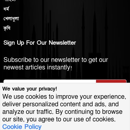
ধর্ম
খেলাধুলা
কৃষি
Sign Up For Our Newsletter
Subscribe to our newsletter to get our
newest articles instantly!
Subscribe
We value your privacy!
We use cookies to improve your experience,
deliver personalized content and ads, and
analyze our traffic. By continuing to browse
© 2026 America Bangla LLC. All Rights
our site, you agree to our use of cookies.
Cookie Policy
Reserved.