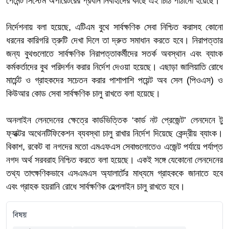
পেমেন্ট সিস্টেম অপারেটরের প্রধান নির্বাহীদের কাছে এই চিঠি পাঠানো হয়েছে।
নির্দেশনায় বলা হয়েছে, এটিএম বুথে সার্বক্ষণিক সেবা নিশ্চিত করাসহ কোনো
ধরনের কারিগরি ত্রুটি দেখা দিলে তা দ্রুত সমাধান করতে হবে। নিরাপত্তার
জন্য বুথগুলোতে সার্বক্ষণিক নিরাপত্তাকর্মীদের সতর্ক অবস্থান এবং ব্যাংক
কর্মকর্তাদের বুথ পরিদর্শন করার নির্দেশ দেওয়া হয়েছে। এছাড়া জালিয়াতি রোধে
মার্চেন্ট ও গ্রাহকদের সচেতন করার পাশাপাশি পয়েন্ট অব সেল (পিওএস) ও
কিউআর কোড সেবা সার্বক্ষণিক চালু রাখতে বলা হয়েছে।
অনলাইন লেনদেনের ক্ষেত্রে কার্ডভিত্তিক ‘কার্ড নট প্রেজেন্ট’ লেনদেনে টু
ফ্যাক্টর অথেনটিফিকেশন ব্যবস্থা চালু রাখার নির্দেশ দিয়েছে কেন্দ্রীয় ব্যাংক।
বিকাশ, রকেট বা নগদের মতো এমএফএস সেবাগুলোতেও এজেন্ট পর্যায়ে পর্যাপ্ত
নগদ অর্থ সরবরাহ নিশ্চিত করতে বলা হয়েছে। একই সঙ্গে যেকোনো লেনদেনের
তথ্য তাৎক্ষণিকভাবে এসএমএস অ্যালার্টের মাধ্যমে গ্রাহককে জানাতে হবে
এবং গ্রাহক হয়রানি রোধে সার্বক্ষণিক হেল্পলাইন চালু রাখতে হবে।
বিষয়