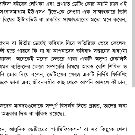
াট লাস্টস' বইয়ের লেখিকা এবং প্রখ্যাত ডেটিং কোচ অ্যামি চ্যান এই
িন সংবাদমাধ্যম ইউএসএ টুডে-কে দেওয়া এক সাক্ষাৎকারে তিনি
ক
কটা বিয়ের ইন্টারভিউ বা চাকরির সাক্ষাৎকারের মতো মনে করেন,
রথম বা দ্বিতীয় ডেটেই ভবিষ্যৎ নিয়ে অতিরিক্ত ভেবে ফেলেন;
ী হতে পারবে কি না বা আপনাদের ভবিষ্যৎ সন্তানের বাবা/মা
রয়োজন। অনেকেই মনের ভেতরে থাকা একটি অদৃশ্য চেকলিস্ট
এমন ব্যক্তিদের ক্ষেত্রে সম্পর্কের বিষয়ে আরও বেশি শিথিল ও
িনি জোর দিয়ে বলেন, ডেটিংয়ের ক্ষেত্রে একটি নির্দিষ্ট ফিনিশিং
জেকে জানা এবং জীবনসঙ্গীর কাছ থেকে আপনি আসলে কী চান,
েদের মানদণ্ডগুলোকে সম্পূর্ণ বিসর্জন দিতে প্রস্তুত, তাদের জন্য
ি অন্ধকার দিক বা ঝুঁকিও রয়েছে।.
েন, আধুনিক ডেটিংয়ের ‘গ্যামিফিকেশন’ বা সব কিছুকে খেলা