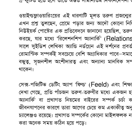
প্রস্ফুটিত হতে হলে তাতে অন্তত সামান্যতম দিকনির্দেশনা 
ওয়াইল্ডফ্লাওয়ারিংয়ের এই ধারণাটি মূলত তরুণ প্রজন্ম
এখন প্রশ্ন তুলছেন, প্রেমে পড়ার জন্য আদৌ কোনো নির
নিউইয়র্ক পোস্টের এক প্রতিবেদনে জানানো হয়েছিল, তরুণ প
করছে, যার মধ্যে ‘রিলেশনশিপ অ্যানার্কি’ (Relati
সালে সুইডিশ লেখিকা অ্যান্ডি নর্ডগ্রেন এই দর্শনের প
রোমান্টিক সম্পর্কই সবচেয়ে বেশি অগ্রাধিকার পাবে—সম
বন্ধুত্ব, সৃজনশীল অংশীদারত্ব এবং অন্যান্য মানবিক স
থাকেন।
সেক্স-পজিটিভ ডেটিং অ্যাপ 'ফিল্ড' (Feeld) এবং শিক
দেখা গেছে, প্রতি পাঁচজন তরুণ-তরুণীর মধ্যে একজন
অ্যানার্কি' বা প্রথাগত নিয়মের বাইরের সম্পর্ক চর
জীবনযাপনের কারণে তারা আগের চেয়ে কম একাকীত্ব অন
চ্যালেঞ্জও রয়েছে। প্রথাগত সম্পর্কের কোনো মাইলফলক না 
করা অনেক সময় কঠিন হয়ে পড়ে।