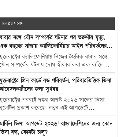
জনপ্রিয় সংবাদ
বাবার সঙ্গে যৌন সম্পর্কের ঘটনার পর তরুণীর মৃত্যু,
এক বছরের সাজায় ক্যালিফোর্নিয়ার আইন পরিবর্তনের
দাবি
যুক্তরাষ্ট্রের ক্যালিফোর্নিয়ায় নিজের জৈবিক বাবার সঙ্গে
যৌন সম্পর্কের ঘটনায় দোষ স্বীকার করা এক ব্যক্তিকে
মাত্র এক বছরের কারাদণ্ড দেওয়ায় নতুন করে বিতর্ক
তৈরি হয়েছে। আদালতের এই রায়ে অসন্তোষ প্রকাশ করে
যুক্তরাষ্ট্রের গ্রিন কার্ডে বড় পরিবর্তন, পরিবারভিত্তিক ভিসা
ভুক্তভোগী তরুণীর মা ক্যালিফোর্নিয়ার যৌন অপরাধ-
আবেদনকারীদের জন্য সুখবর
সংক্রান্ত আইন আরও কঠোর করার দাবি জানিয়েছেন।
যুক্তরাষ্ট্রের পররাষ্ট্র দপ্তর আগস্ট ২০২৬ সালের ভিসা
মার্কিন সংবাদমাধ্যম দ্য ক্যালিফোর্নিয়া পোস্ট-কে দেওয়া
বুলেটিন প্রকাশ করেছে। নতুন এই আপডেটে
সাক্ষাৎকারে ক্যারোলিনা স্যান্ডোভাল বলেন, তার মেয়ে
পরিবারভিত্তিক গ্রিন কার্ড আবেদনকারীদের জন্য বেশ
মাকাইলা রেনে সেটলসের নামে নতুন আইন প্রণয়ন করা
কিছু গুরুত্বপূর্ণ অগ্রগতি দেখা গেছে। বিশেষ করে
মার্কিন ভিসা আপডেট ২০২৬! বাংলাদেশিদের জন্য কোন
উচিত, যাতে ভবিষ্যতে এ ধরনের মামলায় আরও কঠোর
যুক্তরাষ্ট্রের স্থায়ী বাসিন্দাদের স্বামী, স্ত্রী ও সন্তানদের জন্য
ভিসা বন্ধ, কোনটা চালু?
শাস্তি নিশ্চিত করা যায়। তিনি বলেন, “এটি