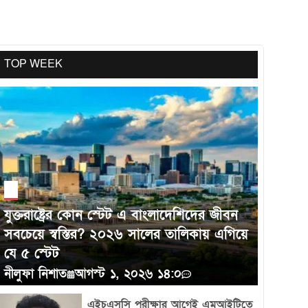
TOP WEEK
খামার থেকে হার্ভার্ডে: পারিবারিক সংকট পেরিয়ে
পূর্ণ বৃত্তি পেলেন টেনেসির কৃষক পরিবারের মেয়ে
যুক্তরাষ্ট্রের কোন স্টেট এ বাংলাদেশিদের জীবন
সবচেয়ে স্বস্তির? ২০২৬ সালের তালিকায় এগিয়ে
যে ৫ স্টেট
নীলুফা নিশাত
আগস্ট ১, ২০২৬ ১৪:০
এইচএসসি পরীক্ষার আগেই এমআইটিতে