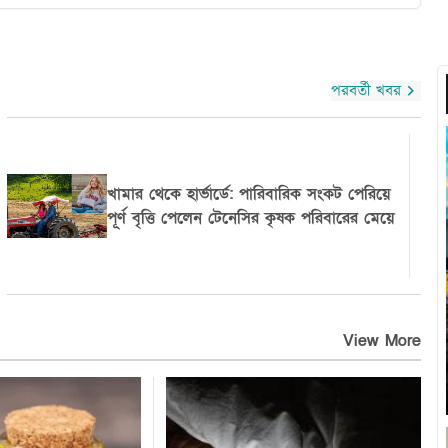
পরবর্তী খবর
য়ে
নিউইয়র্কের বাফেলো শহরের রিয়েল এস্টেট
খাতে বাংলাদেশি উদ্যোক্তা নাজমুল হোসেনের
সাফল্য
View More