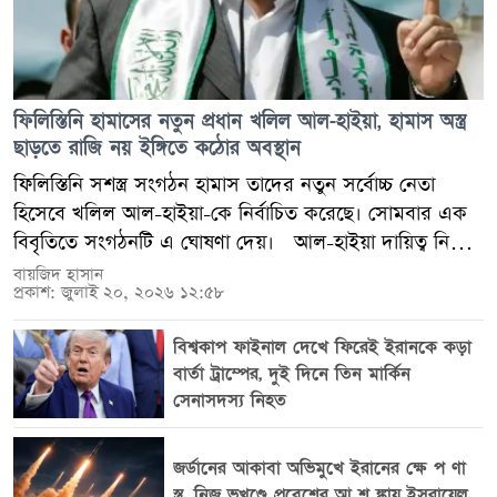
ফিলিস্তিনি হামাসের নতুন প্রধান খলিল আল-হাইয়া, হামাস অস্ত্র
ছাড়তে রাজি নয় ইঙ্গিতে কঠোর অবস্থান
ফিলিস্তিনি সশস্ত্র সংগঠন হামাস তাদের নতুন সর্বোচ্চ নেতা
হিসেবে খলিল আল-হাইয়া-কে নির্বাচিত করেছে। সোমবার এক
বিবৃতিতে সংগঠনটি এ ঘোষণা দেয়। আল-হাইয়া দায়িত্ব নিচ্ছেন
হামাসের সাবেক প্রধান ইয়াহিয়া সিনওয়ারের স্থলাভিষিক্ত হয়ে।
বায়জিদ হাসান
প্রকাশ: জুলাই ২০, ২০২৬ ১২:৫৮
২০২৪ সালের অক্টোবরে গাজায় ইসরায়েলি বাহিনীর সঙ্গে যুদ্ধে
সিনওয়ার নিহত হন। হামাসের গাজা শাখার সাবেক প্রধান এবং
বিশ্বকাপ ফাইনাল দেখে ফিরেই ইরানকে কড়া
সংগঠনটির অন্যতম প্রধান আলোচক হিসেবে পরিচিত খলিল
বার্তা ট্রাম্পের, দুই দিনে তিন মার্কিন
আল-হাইয়া দীর্ঘদিন ধরেই কাতারের রাজধানী দোহায় অবস্থান
সেনাসদস্য নিহত
করছেন। ২০২৪ সালে হামাসের রাজনৈতিক প্রধান ইসমাইল
হানিয়ার মৃত্যু এবং পরে সিনওয়ারের নিহত হওয়ার পর থেকেই
জর্ডানের আকাবা অভিমুখে ইরানের ক্ষে প ণা
তিনি সংগঠনের অন্যতম প্রভাবশালী নেতা হিসেবে উঠে আসেন।
স্ত্র, নিজ ভূখণ্ডে প্রবেশের আ শ ঙ্কায় ইসরায়েল