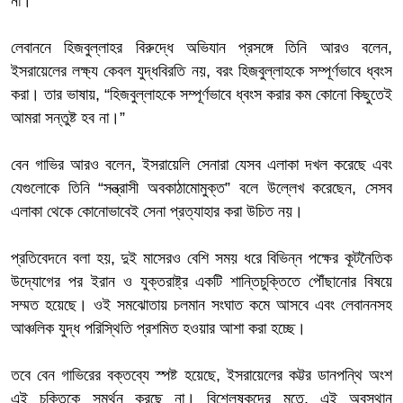
না।”
লেবাননে হিজবুল্লাহর বিরুদ্ধে অভিযান প্রসঙ্গে তিনি আরও বলেন,
ইসরায়েলের লক্ষ্য কেবল যুদ্ধবিরতি নয়, বরং হিজবুল্লাহকে সম্পূর্ণভাবে ধ্বংস
করা। তার ভাষায়, “হিজবুল্লাহকে সম্পূর্ণভাবে ধ্বংস করার কম কোনো কিছুতেই
আমরা সন্তুষ্ট হব না।”
বেন গাভির আরও বলেন, ইসরায়েলি সেনারা যেসব এলাকা দখল করেছে এবং
যেগুলোকে তিনি “সন্ত্রাসী অবকাঠামোমুক্ত” বলে উল্লেখ করেছেন, সেসব
এলাকা থেকে কোনোভাবেই সেনা প্রত্যাহার করা উচিত নয়।
প্রতিবেদনে বলা হয়, দুই মাসেরও বেশি সময় ধরে বিভিন্ন পক্ষের কূটনৈতিক
উদ্যোগের পর ইরান ও যুক্তরাষ্ট্র একটি শান্তিচুক্তিতে পৌঁছানোর বিষয়ে
সম্মত হয়েছে। ওই সমঝোতায় চলমান সংঘাত কমে আসবে এবং লেবাননসহ
আঞ্চলিক যুদ্ধ পরিস্থিতি প্রশমিত হওয়ার আশা করা হচ্ছে।
তবে বেন গাভিরের বক্তব্যে স্পষ্ট হয়েছে, ইসরায়েলের কট্টর ডানপন্থি অংশ
এই চুক্তিকে সমর্থন করছে না। বিশ্লেষকদের মতে, এই অবস্থান