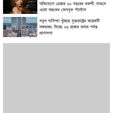
অভিযোগে গ্রেপ্তার ২০ বছরের তরুণী, সামনে
এলো ভয়ংকর ফেসবুক স্ট্যাটাস
নতুন বাসিন্দা খুঁজছে যুক্তরাষ্ট্রের কয়েকটি
অঙ্গরাজ্য, দিচ্ছে ২৩ হাজার ডলার পর্যন্ত
প্রণোদনা