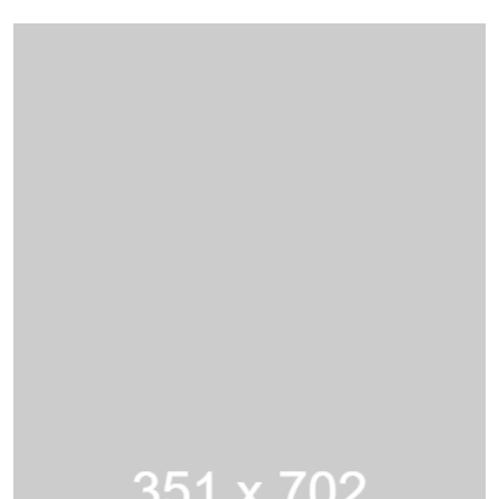
পারে। তাই সামাজিক যোগাযোগমাধ্যমে ছড়ানো দাবি শেয়ার
করার আগে জাপান মেটিওরোলজিক্যাল এজেন্সি, স্থানীয় প্রশাসন
এবং স্বীকৃত বৈজ্ঞানিক প্রতিষ্ঠানের তথ্য যাচাই করার আহ্বান
জানানো হয়েছে।