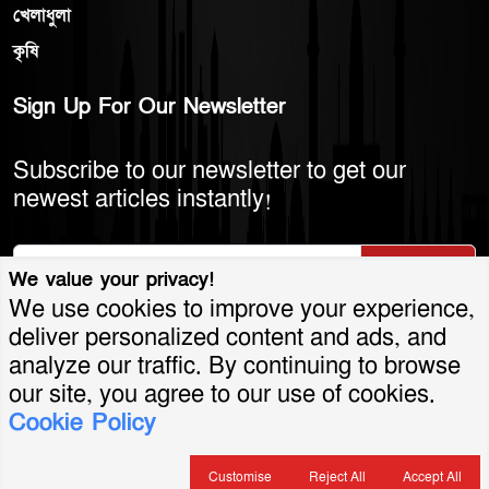
খেলাধুলা
কৃষি
Sign Up For Our Newsletter
Subscribe to our newsletter to get our
newest articles instantly!
Subscribe
We value your privacy!
We use cookies to improve your experience,
deliver personalized content and ads, and
analyze our traffic. By continuing to browse
© 2026 America Bangla LLC. All Rights
our site, you agree to our use of cookies.
Cookie Policy
Reserved.
শর্তাবলি ও নীতিমালা
গোপনীয়তা নীতি
যোগাযোগ
সার্কুলেশন
বিজ্ঞাপন
Customise
Reject All
Accept All