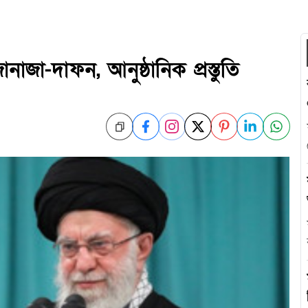
াজা-দাফন, আনুষ্ঠানিক প্রস্তুতি