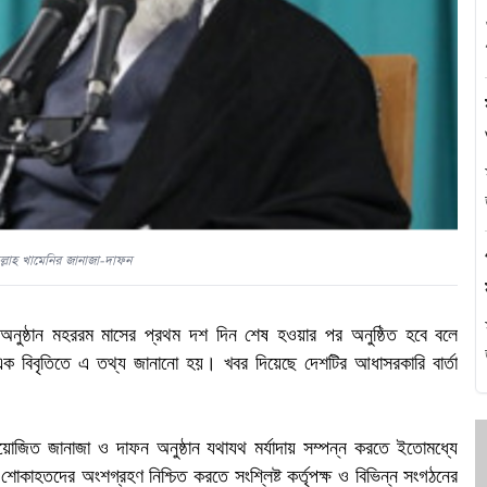
এ
থ
হ
্লাহ খামেনির জানাজা-দাফন
 অনুষ্ঠান মহররম মাসের প্রথম দশ দিন শেষ হওয়ার পর অনুষ্ঠিত হবে বলে
ত এক বিবৃতিতে এ তথ্য জানানো হয়। খবর দিয়েছে দেশটির আধাসরকারি বার্তা
প
য়োজিত জানাজা ও দাফন অনুষ্ঠান যথাযথ মর্যাদায় সম্পন্ন করতে ইতোমধ্যে
কাহতদের অংশগ্রহণ নিশ্চিত করতে সংশ্লিষ্ট কর্তৃপক্ষ ও বিভিন্ন সংগঠনের