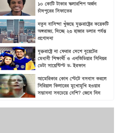
গড়ে তুলতে পারে এবং নিজেদের অবস্থান শক্তভাবে
১০ কোটি টাকার স্কলারশিপ অর্জন
চাঁদপুরের সিফাতের
প্রতিষ্ঠা করতে সক্ষম।
নতুন বাসিন্দা খুঁজছে যুক্তরাষ্ট্রের কয়েকটি
অঙ্গরাজ্য, দিচ্ছে ২৩ হাজার ডলার পর্যন্ত
প্রণোদনা
যুক্তরাষ্ট্রে না ফেরার দেশে বুয়েটের
মেধাবী শিক্ষার্থী ও এনভিডিয়ার সিনিয়র
ডেটা সায়েন্টিস্ট ড. ইরফান
আমেরিকার কোন স্টেটে বসবাস করলে
সিরিয়াল কিলারের মুখোমুখি হওয়ার
সম্ভাবনা সবচেয়ে বেশি? জেনে নিন