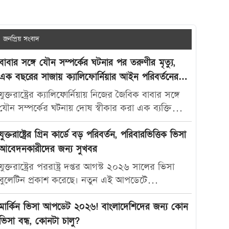
জনপ্রিয় সংবাদ
বাবার সঙ্গে যৌন সম্পর্কের ঘটনার পর তরুণীর মৃত্যু,
এক বছরের সাজায় ক্যালিফোর্নিয়ার আইন পরিবর্তনের
দাবি
যুক্তরাষ্ট্রের ক্যালিফোর্নিয়ায় নিজের জৈবিক বাবার সঙ্গে
যৌন সম্পর্কের ঘটনায় দোষ স্বীকার করা এক ব্যক্তিকে
মাত্র এক বছরের কারাদণ্ড দেওয়ায় নতুন করে বিতর্ক
তৈরি হয়েছে। আদালতের এই রায়ে অসন্তোষ প্রকাশ করে
যুক্তরাষ্ট্রের গ্রিন কার্ডে বড় পরিবর্তন, পরিবারভিত্তিক ভিসা
ভুক্তভোগী তরুণীর মা ক্যালিফোর্নিয়ার যৌন অপরাধ-
আবেদনকারীদের জন্য সুখবর
সংক্রান্ত আইন আরও কঠোর করার দাবি জানিয়েছেন।
যুক্তরাষ্ট্রের পররাষ্ট্র দপ্তর আগস্ট ২০২৬ সালের ভিসা
মার্কিন সংবাদমাধ্যম দ্য ক্যালিফোর্নিয়া পোস্ট-কে দেওয়া
বুলেটিন প্রকাশ করেছে। নতুন এই আপডেটে
সাক্ষাৎকারে ক্যারোলিনা স্যান্ডোভাল বলেন, তার মেয়ে
পরিবারভিত্তিক গ্রিন কার্ড আবেদনকারীদের জন্য বেশ
মাকাইলা রেনে সেটলসের নামে নতুন আইন প্রণয়ন করা
কিছু গুরুত্বপূর্ণ অগ্রগতি দেখা গেছে। বিশেষ করে
মার্কিন ভিসা আপডেট ২০২৬! বাংলাদেশিদের জন্য কোন
উচিত, যাতে ভবিষ্যতে এ ধরনের মামলায় আরও কঠোর
যুক্তরাষ্ট্রের স্থায়ী বাসিন্দাদের স্বামী, স্ত্রী ও সন্তানদের জন্য
ভিসা বন্ধ, কোনটা চালু?
শাস্তি নিশ্চিত করা যায়। তিনি বলেন, “এটি