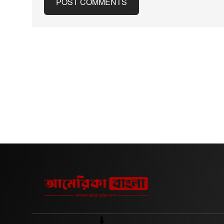
POST COMMENTS
হয়। সংঘাতের প্রভাবে তেল ও গ্যাস
২০২৩ সালের মে মাসে তার
উৎপাদন, বাণিজ্য, অবকাঠামো এবং
লাইন ম্যানেজার 
সরকারি সেবাব্যবস্থা মারাত্মকভাবে
করেন, আয়ুব হ
ক্ষতিগ্রস্ত হয়। বিশ্বব্যাংকের হিসাবে, শুধু
ইউনিফর্ম ট্রাউ
২০১৫ সালেই ইয়েমেনের জিডিপি প্রায়
টিউনিকের নিচে
২৮ শতাংশ কমে যায় এবং বছরের
পরেছেন। তিনি 
দ্বিতীয় প্রান্তিক থেকে তেল ও গ্যাস
আয়ুব জানতে চ
রপ্তানি কার্যত বন্ধ হয়ে যায়। যুদ্ধের
‘মুসলিম পোশা
প্রভাব শুধু অর্থনৈতিক প্রবৃদ্ধিতে
সমস্যা’ আছে ক
সীমাবদ্ধ থাকেনি। জাতিসংঘ উন্নয়ন
ম্যানেজার জান
POST COMMENTS
কর্মসূচি বা ইউএনডিপির এক
নিয়ে তার কোন
গবেষণায় দেখা যায়, ২০১৫ সাল
কর্মীদের নির্ধ
থেকে যুদ্ধের কারণে ইয়েমেনের প্রায়
নিশ্চিত করা তার দায়
৮৯ বিলিয়ন ডলারের অর্থনৈতিক
ট্রাইব্যুনাল জ
কর্মকাণ্ড হারিয়েছে। সংঘাত বাজার ও
কর্তৃপক্ষ বিকল
সরকারি প্রতিষ্ঠানগুলোকে দুর্বল
ট্রাউজারসহ অন
করেছে, ধ্বংস করেছে সামাজিক ও
প্রস্তাব দিয়েছি