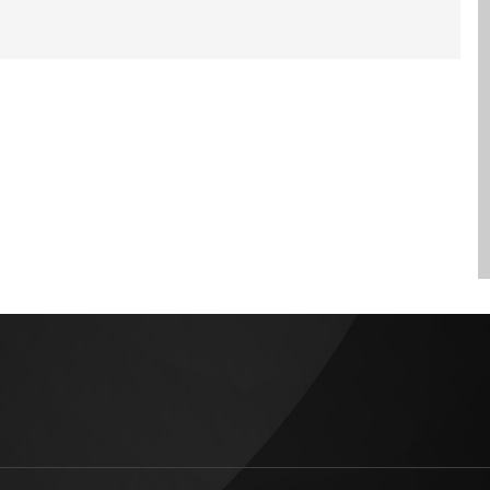
(এনডিআরএফ), সেনাবাহিনী ও
ওয়েন্ডি বেকন লক্ষ্য
অন্যান্য সংস্থার সদস্যরা কাজ করছেন।
াসপাতালের নির্ধারিত
দুর্গম এলাকায় নৌকায় করে খাদ্য,
জারের পরিবর্তে
বিশুদ্ধ পানি ও জরুরি ওষুধ পৌঁছে
Cancel Replay
 লম্বা কালো পোশাক
দেওয়া হচ্ছে। বন্যার প্রভাব পড়েছে
বিষয়টি তুলে ধরলে
ইউনেস্কো স্বীকৃত বিশ্ব ঐতিহ্যবাহী
ান, ম্যানেজারের
কাজিরাঙা জাতীয় উদ্যানেও।
ক নিয়ে কোনো
প্রতিবছরের মতো এবারও উদ্যানের
ি না। জবাবে
বিস্তীর্ণ এলাকা প্লাবিত হওয়ায় বন্যপ্রাণী
ান, মুসলিম পোশাক
নিরাপদ স্থানে সরে যাওয়ার চেষ্টা
ো আপত্তি নেই; তবে
করছে। এ কারণে জাতীয় সড়কে
ারিত ইউনিফর্ম পরা
যানবাহনের গতি নিয়ন্ত্রণসহ বিশেষ
িত্ব। শুনানিতে
সতর্কতামূলক ব্যবস্থা নেওয়া হয়েছে।
ানতে পারে, হাসপাতাল
আসামে প্রতি বছরই বর্ষা মৌসুমে
্প হিসেবে ঢিলেঢালা
ব্রহ্মপুত্র ও এর উপনদীগুলোর পানি
্যান্য পোশাকের
বৃদ্ধি পাওয়ায় বড় ধরনের বন্যা দেখা
ল। কিন্তু আয়ুব তা
দেয়। তবে চলতি বছরের বন্যাকে