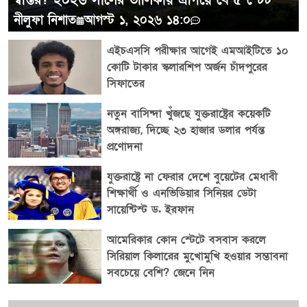
স্বস্তির? ২০২৬ সালের তালিকায় এগিয়ে যে ৫ স্টেট
নীলুফা নিশাত
আগস্ট ১, ২০২৬ ১৪:০
এইচএসসি পরীক্ষার আগেই এমআইটিতে ১০
কোটি টাকার স্কলারশিপ অর্জন চাঁদপুরের
সিফাতের
নতুন বাসিন্দা খুঁজছে যুক্তরাষ্ট্রের কয়েকটি
অঙ্গরাজ্য, দিচ্ছে ২৩ হাজার ডলার পর্যন্ত
প্রণোদনা
যুক্তরাষ্ট্রে না ফেরার দেশে বুয়েটের মেধাবী
শিক্ষার্থী ও এনভিডিয়ার সিনিয়র ডেটা
সায়েন্টিস্ট ড. ইরফান
আমেরিকার কোন স্টেটে বসবাস করলে
সিরিয়াল কিলারের মুখোমুখি হওয়ার সম্ভাবনা
সবচেয়ে বেশি? জেনে নিন