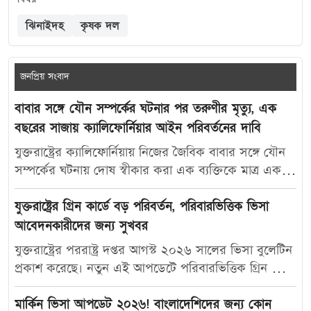
ঝিনাইদহ
কৃষক দল
জনপ্রিয় সংবাদ
বাবার সঙ্গে যৌন সম্পর্কের ঘটনার পর তরুণীর মৃত্যু, এক
বছরের সাজায় ক্যালিফোর্নিয়ার আইন পরিবর্তনের দাবি
যুক্তরাষ্ট্রের ক্যালিফোর্নিয়ায় নিজের জৈবিক বাবার সঙ্গে যৌন
সম্পর্কের ঘটনায় দোষ স্বীকার করা এক ব্যক্তিকে মাত্র এক
বছরের কারাদণ্ড দেওয়ায় নতুন করে বিতর্ক তৈরি হয়েছে।
আদালতের এই রায়ে অসন্তোষ প্রকাশ করে ভুক্তভোগী
যুক্তরাষ্ট্রের গ্রিন কার্ডে বড় পরিবর্তন, পরিবারভিত্তিক ভিসা
তরুণীর মা ক্যালিফোর্নিয়ার যৌন অপরাধ-সংক্রান্ত আইন
আবেদনকারীদের জন্য সুখবর
আরও কঠোর করার দাবি জানিয়েছেন। মার্কিন সংবাদমাধ্যম
যুক্তরাষ্ট্রের পররাষ্ট্র দপ্তর আগস্ট ২০২৬ সালের ভিসা বুলেটিন
দ্য ক্যালিফোর্নিয়া পোস্ট-কে দেওয়া সাক্ষাৎকারে ক্যারোলিনা
প্রকাশ করেছে। নতুন এই আপডেটে পরিবারভিত্তিক গ্রিন কার্ড
স্যান্ডোভাল বলেন, তার মেয়ে মাকাইলা রেনে সেটলসের নামে
আবেদনকারীদের জন্য বেশ কিছু গুরুত্বপূর্ণ অগ্রগতি দেখা
নতুন আইন প্রণয়ন করা উচিত, যাতে ভবিষ্যতে এ ধরনের
গেছে। বিশেষ করে যুক্তরাষ্ট্রের স্থায়ী বাসিন্দাদের স্বামী, স্ত্রী ও
মার্কিন ভিসা আপডেট ২০২৬! বাংলাদেশিদের জন্য কোন