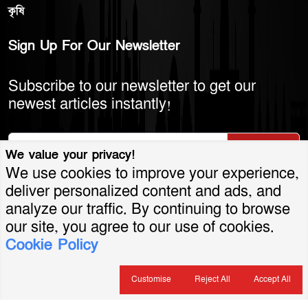
কৃষি
Sign Up For Our Newsletter
Subscribe to our newsletter to get our
newest articles instantly!
Subscribe
We value your privacy!
We use cookies to improve your experience,
deliver personalized content and ads, and
analyze our traffic. By continuing to browse
© 2026 America Bangla LLC. All Rights
our site, you agree to our use of cookies.
Cookie Policy
Reserved.
শর্তাবলি ও নীতিমালা
গোপনীয়তা নীতি
যোগাযোগ
সার্কুলেশন
বিজ্ঞাপন
Customise
Reject All
Accept All