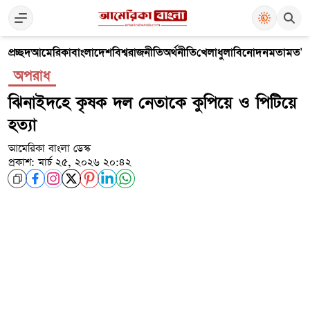
প্রচ্ছদ
আমেরিকা
বাংলাদেশ
বিশ্ব
রাজনীতি
অর্থনীতি
খেলাধুলা
বিনোদন
মতামত
V
অপরাধ
ঝিনাইদ‌হে কৃষক দল নেতা‌কে কু‌পি‌য়ে ও পি‌টি‌য়ে
হত্যা
আমেরিকা বাংলা ডেস্ক
প্রকাশ: মার্চ ২৫, ২০২৬ ২০:৪২