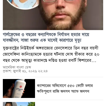
গার্লফ্রেন্ডের ৩ বছরের কন্যাশিশুকে নির্যাতন হত্যার দায়ে
যাবজ্জীবন, সাজা শুরুর এক মাসেই কারাগারে মৃত্যু
যুক্তরাষ্ট্রের নিউইয়র্ক অঙ্গরাজ্যের রেনসেলারে তিন বছর বয়সী
জোসেফিনা কানিংহ্যামকে হত্যার ঘটনায় দোষ স্বীকার করে ২০
বছর থেকে আমৃত্যু কারাদণ্ডে দণ্ডিত হওয়া রবার্ট ফিশারের
কারাগারে মৃত্যু হয়েছে। সাজা কার্যকর হওয়ার প্রায় এক মাস
আমেরিকা বাংলা ডেস্ক
প্রকাশ: জুলাই ৩১, ২০২৬ ২২:২৪
পর, ২০২৪ সালের অক্টোবরে তিনি হেফাজতে মারা যান। তবে
তার মৃত্যুর কারণ এখনো আনুষ্ঠানিকভাবে প্রকাশ করা হয়নি।
মামলার নথি অনুযায়ী, ২০২৩ সালের জুলাইয়ে জোসেফিনা
ক্যান্সারের অভিযোগে ৫৫০ কোটি ডলার
কানিংহ্যামের মৃত্যুর ঘটনায় রবার্ট ফিশারের বিরুদ্ধে গুরুতর
ক্ষতিপূরণে রাজি জনসন অ্যান্ড জনসন
হামলা ও হত্যার অভিযোগ আনা হয়। পরে তিনি আদালতে দোষ
স্বীকার করলে আদালত তাকে ২০ বছর থেকে আমৃত্যু কারাদণ্ড