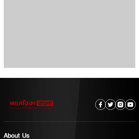
মেটানো এবং পরিবারের সদস্যদের মধ্যে দায়িত্ব ভাগ করে
নেওয়ার সুযোগ তৈরি করতে পারে। বিশেষ করে যেসব
পরিবারে স্বামী কর্মজীবনে ব্যস্ত থাকেন, সেখানে স্ত্রী গাড়ি চালাতে
পারলে প্রতিটি প্রয়োজনে স্বামীর ওপর নির্ভর করতে হয় না।
সন্তানকে স্কুলে নেওয়া, ডাক্তার দেখানো, বাজার করা কিংবা
জরুরি প্রয়োজনে কোথাও যাওয়া অনেক সহজ হয়ে যায়।
এখানে স্বামীদের ভূমিকাও গুরুত্বপূর্ণ। স্ত্রী গাড়ি চালান না বলে
তাকে নিরুৎসাহিত করার পরিবর্তে ধৈর্য ধরে শেখার জন্য উৎসাহ
দেওয়া যেতে পারে। প্রয়োজনে ড্রাইভিং স্কুলে ভর্তি করা,
প্রশিক্ষকের ব্যবস্থা করা কিংবা নিরাপদ জায়গায় অনুশীলনের
সুযোগ করে দেওয়া যেতে পারে। তবে এর অর্থ এই নয় যে
যুক্তরাষ্ট্রে বসবাসকারী প্রত্যেক নারীকে অবশ্যই গাড়ি চালাতে
হবে। যেসব এলাকায় গণপরিবহন সহজলভ্য, সেখানে গাড়ি
ছাড়াও স্বাভাবিক জীবনযাপন সম্ভব। বিষয়টি মূলত ব্যক্তিগত
প্রয়োজন, পারিবারিক পরিস্থিতি এবং বসবাসের এলাকার ওপর
নির্ভর করে। তবু গাড়িনির্ভর শহর ও শহরতলিতে বসবাসকারী
বাংলাদেশি পরিবারগুলোর জন্য পরিবারের একাধিক প্রাপ্তবয়স্ক
About Us