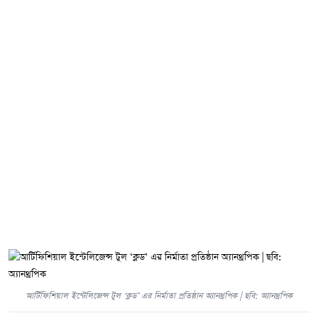
আর্টিফিশিয়াল ইন্টেলিজেন্স টুল ‘ক্লড’ এর নির্মাতা প্রতিষ্ঠান অ্যানথ্রপিক | ছবি: অ্যানথ্রপিক