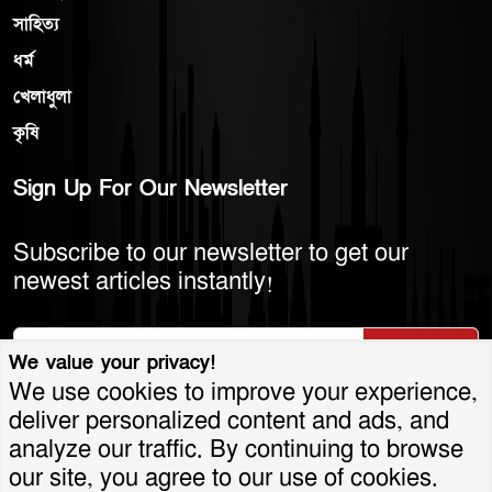
সাহিত্য
ধর্ম
খেলাধুলা
কৃষি
Sign Up For Our Newsletter
Subscribe to our newsletter to get our
newest articles instantly!
Subscribe
We value your privacy!
We use cookies to improve your experience,
deliver personalized content and ads, and
analyze our traffic. By continuing to browse
© 2026 America Bangla LLC. All Rights
our site, you agree to our use of cookies.