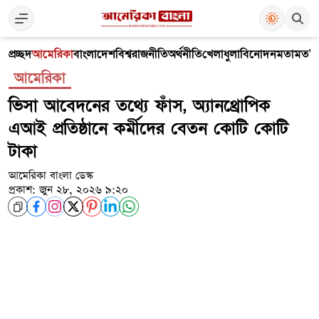
প্রচ্ছদ
আমেরিকা
বাংলাদেশ
বিশ্ব
রাজনীতি
অর্থনীতি
খেলাধুলা
বিনোদন
মতামত
V
আমেরিকা
ভিসা আবেদনের তথ্যে ফাঁস, অ্যানথ্রোপিক
এআই প্রতিষ্ঠানে কর্মীদের বেতন কোটি কোটি
টাকা
আমেরিকা বাংলা ডেস্ক
প্রকাশ: জুন ২৮, ২০২৬ ৯:২০