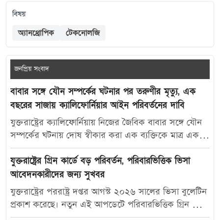
বিষয়
অ্যানথ্রোপিক
টেকনোলজি
জনপ্রিয় সংবাদ
বাবার সঙ্গে যৌন সম্পর্কের ঘটনার পর তরুণীর মৃত্যু, এক
বছরের সাজায় ক্যালিফোর্নিয়ার আইন পরিবর্তনের দাবি
যুক্তরাষ্ট্রের ক্যালিফোর্নিয়ায় নিজের জৈবিক বাবার সঙ্গে যৌন
সম্পর্কের ঘটনায় দোষ স্বীকার করা এক ব্যক্তিকে মাত্র এক
বছরের কারাদণ্ড দেওয়ায় নতুন করে বিতর্ক তৈরি হয়েছে।
আদালতের এই রায়ে অসন্তোষ প্রকাশ করে ভুক্তভোগী
যুক্তরাষ্ট্রের গ্রিন কার্ডে বড় পরিবর্তন, পরিবারভিত্তিক ভিসা
তরুণীর মা ক্যালিফোর্নিয়ার যৌন অপরাধ-সংক্রান্ত আইন
আবেদনকারীদের জন্য সুখবর
আরও কঠোর করার দাবি জানিয়েছেন। মার্কিন সংবাদমাধ্যম
যুক্তরাষ্ট্রের পররাষ্ট্র দপ্তর আগস্ট ২০২৬ সালের ভিসা বুলেটিন
দ্য ক্যালিফোর্নিয়া পোস্ট-কে দেওয়া সাক্ষাৎকারে ক্যারোলিনা
প্রকাশ করেছে। নতুন এই আপডেটে পরিবারভিত্তিক গ্রিন কার্ড
স্যান্ডোভাল বলেন, তার মেয়ে মাকাইলা রেনে সেটলসের নামে
আবেদনকারীদের জন্য বেশ কিছু গুরুত্বপূর্ণ অগ্রগতি দেখা