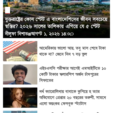
বাড়িয়ে দিচ্ছে। ফলে কলেজের খরচ মেটাতে স্কলারশিপ,
ফিন্যান্সিয়াল এইড, শিক্ষাঋণ, পার্টটাইম চাকরি কিংবা পরিবারের
আর্থিক সহায়তার ওপর নির্ভর করতে হচ্ছে অনেক শিক্ষার্থীকে।
যুক্তরাষ্ট্রের কোন স্টেট এ বাংলাদেশিদের জীবন সবচেয়ে
১৯৭৮ সালের হিসাব তাই শুধু পুরোনো দিনের একটি আকর্ষণীয়
স্বস্তির? ২০২৬ সালের তালিকায় এগিয়ে যে ৫ স্টেট
পরিসংখ্যান নয়। এটি দেখায়, একসময় সামারের একটি
নীলুফা নিশাত
আগস্ট ১, ২০২৬ ১৪:০
মিনামাম ওয়েজ চাকরির আয় দিয়ে পাবলিক বিশ্ববিদ্যালয়ের
পুরো বছরের গড় টিউশন মেটানো সম্ভব ছিল, যে বাস্তবতা
আমেরিকায় ভালো আয়, তবু মাস শেষে টাকা
আজকের অনেক মার্কিন শিক্ষার্থীর কাছে অনেকটাই দূরের স্মৃতি।
থাকে না? জেনে নিন ৭ বড় ভুল
এইচএসসি পরীক্ষার আগেই এমআইটিতে ১০
কোটি টাকার স্কলারশিপ অর্জন চাঁদপুরের
সিফাতের
নর্থ ক্যারোলিনায় বাবাকে কুপিয়ে হ ত্যার
অভিযোগে গ্রেপ্তার ২০ বছরের তরুণী, সামনে
এলো ভয়ংকর ফেসবুক স্ট্যাটাস