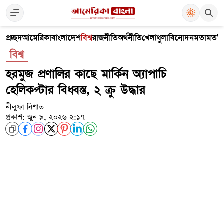
প্রচ্ছদ
আমেরিকা
বাংলাদেশ
বিশ্ব
রাজনীতি
অর্থনীতি
খেলাধুলা
বিনোদন
মতামত
V
বিশ্ব
হরমুজ প্রণালির কাছে মার্কিন অ্যাপাচি
হেলিকপ্টার বিধ্বস্ত, ২ ক্রু উদ্ধার
নীলুফা নিশাত
প্রকাশ: জুন ৯, ২০২৬ ২:১৭