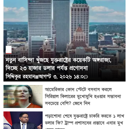
ভিডিও প্রকাশ ইরানের বর্তমান রাজনৈতিক পরিস্থিতি এবং
সর্বোচ্চ নেতার কার্যক্রম নিয়ে নতুন আলোচনা তৈরি করেছে।
তবে ভিডিওটির ধারণের সময়, স্থান ও প্রেক্ষাপট সম্পর্কে
POST COMMENTS
আনুষ্ঠানিক তথ্য না থাকায় এ নিয়ে নিশ্চিত কোনো সিদ্ধান্তে
পৌঁছানো সম্ভব নয়। এ বিষয়ে ইরানের সরকার বা সংশ্লিষ্ট
কর্তৃপক্ষও এখন পর্যন্ত অতিরিক্ত কোনো আনুষ্ঠানিক বক্তব্য
দেয়নি। সূত্র: সিনহুয়া, মেহের নিউজ এজেন্সি
নতুন বাসিন্দা খুঁজছে যুক্তরাষ্ট্রের কয়েকটি অঙ্গরাজ্য,
দিচ্ছে ২৩ হাজার ডলার পর্যন্ত প্রণোদনা
সিদ্দিকুর রহমান
আগস্ট ৩, ২০২৬ ১৪:০
আমেরিকার কোন স্টেটে বসবাস করলে
সিরিয়াল কিলারের মুখোমুখি হওয়ার সম্ভাবনা
সবচেয়ে বেশি? জেনে নিন
পড়াশোনা শেষে যুক্তরাষ্ট্রে চাকরি করতে ১ লাখ
ডলার ফি? ট্রাম্প প্রশাসনের প্রস্তাবে এবার মুখ