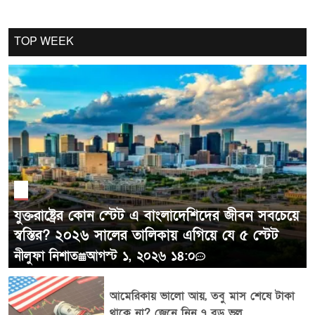
Cancel Replay
TOP WEEK
POST COMMENTS
যুক্তরাষ্ট্রের কোন স্টেট এ বাংলাদেশিদের জীবন সবচেয়ে
স্বস্তির? ২০২৬ সালের তালিকায় এগিয়ে যে ৫ স্টেট
নীলুফা নিশাত
আগস্ট ১, ২০২৬ ১৪:০
আমেরিকায় ভালো আয়, তবু মাস শেষে টাকা
থাকে না? জেনে নিন ৭ বড় ভুল