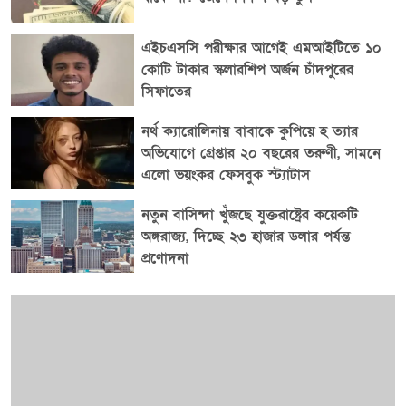
এইচএসসি পরীক্ষার আগেই এমআইটিতে ১০
কোটি টাকার স্কলারশিপ অর্জন চাঁদপুরের
সিফাতের
নর্থ ক্যারোলিনায় বাবাকে কুপিয়ে হ ত্যার
অভিযোগে গ্রেপ্তার ২০ বছরের তরুণী, সামনে
এলো ভয়ংকর ফেসবুক স্ট্যাটাস
নতুন বাসিন্দা খুঁজছে যুক্তরাষ্ট্রের কয়েকটি
অঙ্গরাজ্য, দিচ্ছে ২৩ হাজার ডলার পর্যন্ত
প্রণোদনা