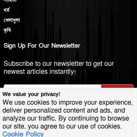
সাহিত্য
ধর্ম
খেলাধুলা
কৃষি
Sign Up For Our Newsletter
Subscribe to our newsletter to get our
newest articles instantly!
Subscribe
We value your privacy!
We use cookies to improve your experience,
deliver personalized content and ads, and
analyze our traffic. By continuing to browse
© 2026 America Bangla LLC. All Rights
our site, you agree to our use of cookies.
Cookie Policy
Reserved.