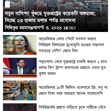
নতুন বাসিন্দা খুঁজছে যুক্তরাষ্ট্রের কয়েকটি অঙ্গরাজ্য,
দিচ্ছে ২৩ হাজার ডলার পর্যন্ত প্রণোদনা
সিদ্দিকুর রহমান
আগস্ট ৩, ২০২৬ ১৪:০
আমেরিকার কোন স্টেটে বসবাস করলে
সিরিয়াল কিলারের মুখোমুখি হওয়ার সম্ভাবনা
সবচেয়ে বেশি? জেনে নিন
পড়াশোনা শেষে যুক্তরাষ্ট্রে চাকরি করতে ১ লাখ
ডলার ফি? ট্রাম্প প্রশাসনের প্রস্তাবে এবার মুখ
খুলল ভারত
আমেরিকায় ১০টি জিনিস একেবারে ফ্রি, তবু না
জেনে টাকা খরচ করছেন অনেক বাংলাদেশি
নিউইয়র্কের ব্রঙ্কসে বাড়িতে ঢুকে নারীকে বেঁধে