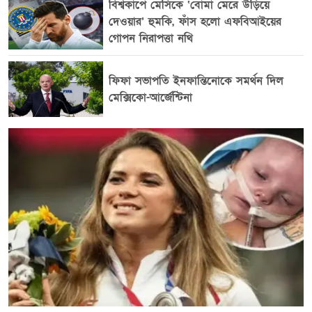
বিশ্বকাপে মেসিকে ‘বোমা মেরে উড়িয়ে
জানিয়েছে। বার্তা সংস্থা এএফপির তথ্য অনুযায়ী, যুক্তরাষ্ট্রের
দেওয়ার’ হুমকি, ফাঁস হলো এফবিআইয়ের
ফ্লোরিডার ফোর্ট লডারডেল থেকে উড়ে এসে শনিবার রাত ৮টা
গোপন নিরাপত্তা নথি
৪০ মিনিটে রোজারিও বিমানবন্দরে পৌঁছান লিওনেল মেসি। তার
সঙ্গে ছিলেন স্ত্রী আন্তোনেলা রোকুজ্জো এবং তিন সন্তান।
ফিফা সভাপতি ইনফান্তিনোকে সমর্থন দিল
বিমানবন্দর থেকে কঠোর পুলিশি নিরাপত্তার মধ্যে তারা
মেক্সিকো-আর্জেন্টিনা
রোজারিওর পাশের শহর পেরেজে যান, যেখানে হোর্হে মেসিকে
সমাহিত করা হবে। আর্জেন্টাইন সংবাদমাধ্যম টিওয়াইসি
স্পোর্টস জানিয়েছে, শেষকৃত্যের অনুষ্ঠানটি পরিবারের সদস্য ও
ঘনিষ্ঠ স্বজনদের উপস্থিতিতে একান্ত ব্যক্তিগতভাবে অনুষ্ঠিত হবে।
তবে কবরস্থানের বাইরে জড়ো হন অসংখ্য সমর্থক। তারা মেসি
ও তার পরিবারের প্রতি সমবেদনা জানাতে এবং এই কঠিন
সময়ে মানসিক সমর্থন জানাতেই সেখানে উপস্থিত হন।
লিওনেল মেসির ফুটবল ক্যারিয়ারের শুরু থেকে শেষ পর্যন্ত হোর্হে
মেসি ছিলেন তার অন্যতম বড় সমর্থক ও অভিভাবক। অনেক
সময় তিনি ছেলের প্রতিনিধি হিসেবেও গুরুত্বপূর্ণ ভূমিকা পালন
করেছেন। ফুটবলজীবনের নানা গুরুত্বপূর্ণ সিদ্ধান্তেও হোর্হের
সক্রিয় উপস্থিতি ছিল। বাবার মৃত্যুর কারণে লিগস কাপের গ্রুপ