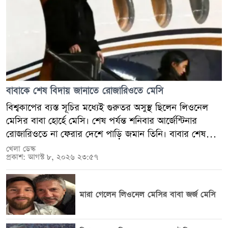
বাবাকে শেষ বিদায় জানাতে রোজারিওতে মেসি
বিশ্বকাপের ব্যস্ত সূচির মধ্যেই গুরুতর অসুস্থ ছিলেন লিওনেল
মেসির বাবা হোর্হে মেসি। শেষ পর্যন্ত শনিবার আর্জেন্টিনার
রোজারিওতে না ফেরার দেশে পাড়ি জমান তিনি। বাবার শেষ
বিদায়ে অংশ নিতে পরিবারসহ নিজ শহরে পৌঁছেছেন আর্জেন্টাইন
খেলা ডেস্ক
প্রকাশ: আগস্ট ৮, ২০২৬ ২৩:৫৭
অধিনায়ক। একই সময়ে লিগস কাপে ইন্টার মায়ামির হয়ে গোল
করে সেই গোল মেসিকে উৎসর্গ করেছেন তার সতীর্থ ও ঘনিষ্ঠ
বন্ধু রদ্রিগো ডি পল। স্থানীয় সময় শুক্রবার গভীর রাতে, রাত
মারা গেলেন লিওনেল মেসির বাবা জর্জ মেসি
২টার দিকে ৬৮ বছর বয়সী হোর্হে মেসির মৃত্যু হয়। তার মৃত্যুর
কারণ সম্পর্কে আনুষ্ঠানিকভাবে বিস্তারিত কিছু জানানো না হলেও,
দীর্ঘদিন ধরে তিনি অসুস্থতায় ভুগছিলেন বলে পরিবারঘনিষ্ঠ সূত্র