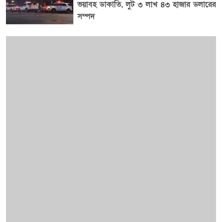
ভয়াবহ ডাকাতি, লুট ৩ লাখ ৪৩ হাজার ডলারের
সম্পদ