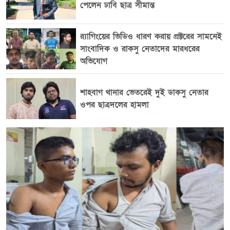
তিনি জানান, অনার্স সম্পন্ন করার পর আবারও চীনে ফিরে
পেলেন ঢাবি ছাত্র সীমান্ত
আসার পেছনে মূল অনুপ্রেরণা ছিল এখানকার শিক্ষার পরিবেশ।
পাশাপাশি পূর্ণ বৃত্তি পাওয়া তার জন্য বড় একটি সুযোগ হয়ে
র‍্যাগিংয়ের ভিডিও ধারণ করায় প্রক্টরের সামনেই
এসেছে। চীনের ফুজিয়ান প্রদেশের শিয়ামেন শহরটি প্রাকৃতিক
সাংবাদিক ও রাকসু নেতাদের মারধরের
সৌন্দর্য ও আধুনিক নগরায়নের এক অনন্য উদাহরণ। দ্বীপঘেরা
অভিযোগ
এই শহরের একদিকে বিস্তীর্ণ সমুদ্রসৈকত, অন্যদিকে সারিবদ্ধ
পাহাড়মালা—যা পুরো পরিবেশকে করেছে মনোমুগ্ধকর। শহরের
শাহবাগ থানার ভেতরেই দুই ডাকসু নেতার
রাস্তাঘাট পরিকল্পিত, পরিচ্ছন্ন এবং সবুজে ঘেরা। পথচারী,
ওপর ছাত্রদলের হামলা
সাইকেল ও মোটরযানের জন্য আলাদা লেন থাকায় চলাচলে
শৃঙ্খলা বজায় থাকে। এমনকি জেব্রা ক্রসিংয়ে পথচারী দাঁড়ালেই
যানবাহন থেমে যায়—যা নাগরিক সচেতনতার একটি স্পষ্ট
উদাহরণ। শিক্ষার পরিবেশ নিয়ে মুমতাহিনা বলেন, চীনের
বিশ্ববিদ্যালয়গুলো যেন মেধা গড়ার কেন্দ্র। লাইব্রেরিগুলোতে
প্রবেশ করলে নীরবতা ও মনোযোগের এক ভিন্ন জগৎ অনুভব
করা যায়। বসার জন্য আগাম নিবন্ধনের ব্যবস্থা, শীতাতপ
নিয়ন্ত্রিত পরিবেশ এবং বিপুলসংখ্যক বই—সব মিলিয়ে
পড়াশোনার জন্য আদর্শ পরিবেশ তৈরি হয়েছে। চীনের