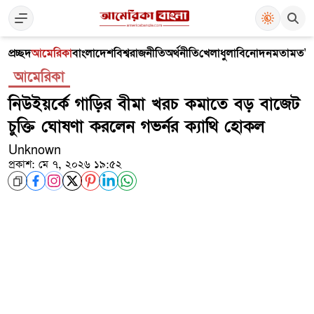
প্রচ্ছদ
আমেরিকা
বাংলাদেশ
বিশ্ব
রাজনীতি
অর্থনীতি
খেলাধুলা
বিনোদন
মতামত
V
আমেরিকা
নিউইয়র্কে গাড়ির বীমা খরচ কমাতে বড় বাজেট
চুক্তি ঘোষণা করলেন গভর্নর ক্যাথি হোকল
Unknown
প্রকাশ: মে ৭, ২০২৬ ১৯:৫২