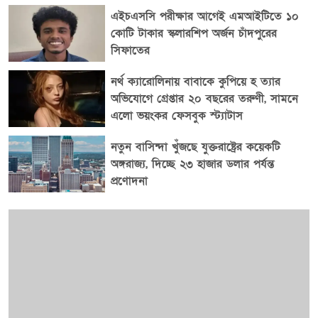
এইচএসসি পরীক্ষার আগেই এমআইটিতে ১০
দেওয়া হয়।
কোটি টাকার স্কলারশিপ অর্জন চাঁদপুরের
সিফাতের
নর্থ ক্যারোলিনায় বাবাকে কুপিয়ে হ ত্যার
অভিযোগে গ্রেপ্তার ২০ বছরের তরুণী, সামনে
এলো ভয়ংকর ফেসবুক স্ট্যাটাস
নতুন বাসিন্দা খুঁজছে যুক্তরাষ্ট্রের কয়েকটি
অঙ্গরাজ্য, দিচ্ছে ২৩ হাজার ডলার পর্যন্ত
প্রণোদনা