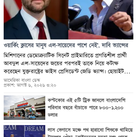
ওয়ার্কিং ক্লাসের মানুষ এল-সায়েদের পাশে নেই', দাবি ভ্যান্সের
মিশিগানের ডেমোক্র্যাটিক সিনেট প্রাইমারিতে প্রগতিশীল প্রার্থী
আবদুল এল-সায়েদের জয়ের পরপরই তাকে নিয়ে কটাক্ষ
করেছেন যুক্তরাষ্ট্রের ভাইস প্রেসিডেন্ট জেডি ভ্যান্স। হোয়াইট
হাউসে ফেডারেল প্রতারণা প্রতিরোধ নিয়ে এক বৈঠকে তিনি
আমেরিকা বাংলা ডেস্ক
প্রকাশ: আগস্ট ৬, ২০২৬ ৩:২০
বলেন, ভবিষ্যতে এল-সায়েদ প্রেসিডেন্ট হলে ট্রাম্প প্রশাসনের
নেওয়া পদক্ষেপগুলো বাতিল করে দিতে পারেন। ভ্যান্সের এই
কস্টকোর এই ৫টি ট্রিক জানলে বাংলাদেশি
মন্তব্য নভেম্বরের গুরুত্বপূর্ণ সিনেট নির্বাচন সামনে রেখে নতুন
পরিবার বছরে বাঁচাতে পারে ৮০০–১,২০০
রাজনৈতিক বিতর্ক তৈরি করেছে। বুধবার ওয়াশিংটনে হোয়াইট
ডলার
হাউসের অ্যান্টি-ফ্রড টাস্কফোর্সের কার্যক্রম নিয়ে কংগ্রেস
সদস্যদের সঙ্গে বৈঠক করছিলেন ভ্যান্স। সেখানে তিনি ট্রাম্প
লাস ভেগাসে মঞ্চে পথ হারানো শিশুকে থামিয়ে
প্রশাসনের প্রতারণাবিরোধী নীতিগুলোকে আইনে স্থায়ী রূপ দিতে