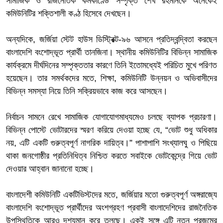
সামাজিক ও রাজনৈতিক কর্মকাণ্ডে সম্পৃক্ত শেখ রহমানকে অনেকেই
কমিউনিটির শক্তিশালী কণ্ঠ হিসেবে দেখছেন।
অন্যদিকে, জর্জিয়া স্টেট হাউস ডিস্ট্রিক্ট-৯৬ আসনে প্রতিদ্বন্দ্বিতা করছেন
বাংলাদেশি বংশোদ্ভূত প্রার্থী তানজিনা। স্থানীয় কমিউনিটির বিভিন্ন সামাজিক
কার্যক্রমে দীর্ঘদিনের সম্পৃক্ততার কারণে তিনি ইতোমধ্যেই পরিচিত মুখে পরিণত
হয়েছেন। তার সমর্থকদের মতে, শিক্ষা, কমিউনিটি উন্নয়ন ও অভিবাসীদের
বিভিন্ন সমস্যা নিয়ে তিনি সক্রিয়ভাবে কাজ করে আসছেন।
নির্বাচন সামনে রেখে সামাজিক যোগাযোগমাধ্যমেও চলছে ব্যাপক প্রচারণা।
বিভিন্ন পোস্টে ভোটারদের স্মরণ করিয়ে দেওয়া হচ্ছে যে, “ভোট শুধু অধিকার
নয়, এটি একটি গুরুত্বপূর্ণ নাগরিক দায়িত্ব।” পাশাপাশি সংখ্যালঘু ও পিছিয়ে
থাকা জনগোষ্ঠীর প্রতিনিধিত্ব নিশ্চিত করতে সবাইকে ভোটকেন্দ্রে গিয়ে ভোট
দেওয়ার আহ্বান জানানো হচ্ছে।
বাংলাদেশী কমিউনিটি একটিভিস্টদের মতে, জর্জিয়ার মতো গুরুত্বপূর্ণ অঙ্গরাজ্যে
বাংলাদেশি বংশোদ্ভূত প্রার্থীদের অংশগ্রহণ প্রবাসী বাংলাদেশিদের রাজনৈতিক
উপস্থিতিকে আরও দৃশ্যমান করে তুলছে। একই সঙ্গে এটি নতুন প্রজন্মের