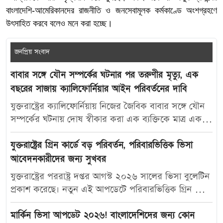
বাংলাদেশি-আমেরিকানদের রাজনীতি ও জনসেবামূলক কর্মকাণ্ডে অংশগ্রহণে
উৎসাহিত করবে বলেও মনে করা হচ্ছে।
জনপ্রিয় সংবাদ
বাবার সঙ্গে যৌন সম্পর্কের ঘটনার পর তরুণীর মৃত্যু, এক
বছরের সাজায় ক্যালিফোর্নিয়ার আইন পরিবর্তনের দাবি
যুক্তরাষ্ট্রের ক্যালিফোর্নিয়ায় নিজের জৈবিক বাবার সঙ্গে যৌন
সম্পর্কের ঘটনায় দোষ স্বীকার করা এক ব্যক্তিকে মাত্র এক
বছরের কারাদণ্ড দেওয়ায় নতুন করে বিতর্ক তৈরি হয়েছে।
আদালতের এই রায়ে অসন্তোষ প্রকাশ করে ভুক্তভোগী
যুক্তরাষ্ট্রের গ্রিন কার্ডে বড় পরিবর্তন, পরিবারভিত্তিক ভিসা
তরুণীর মা ক্যালিফোর্নিয়ার যৌন অপরাধ-সংক্রান্ত আইন
আবেদনকারীদের জন্য সুখবর
আরও কঠোর করার দাবি জানিয়েছেন। মার্কিন সংবাদমাধ্যম
যুক্তরাষ্ট্রের পররাষ্ট্র দপ্তর আগস্ট ২০২৬ সালের ভিসা বুলেটিন
দ্য ক্যালিফোর্নিয়া পোস্ট-কে দেওয়া সাক্ষাৎকারে ক্যারোলিনা
প্রকাশ করেছে। নতুন এই আপডেটে পরিবারভিত্তিক গ্রিন কার্ড
স্যান্ডোভাল বলেন, তার মেয়ে মাকাইলা রেনে সেটলসের নামে
আবেদনকারীদের জন্য বেশ কিছু গুরুত্বপূর্ণ অগ্রগতি দেখা
নতুন আইন প্রণয়ন করা উচিত, যাতে ভবিষ্যতে এ ধরনের
গেছে। বিশেষ করে যুক্তরাষ্ট্রের স্থায়ী বাসিন্দাদের স্বামী, স্ত্রী ও
মার্কিন ভিসা আপডেট ২০২৬! বাংলাদেশিদের জন্য কোন
মামলায় আরও কঠোর শাস্তি নিশ্চিত করা যায়। তিনি বলেন,