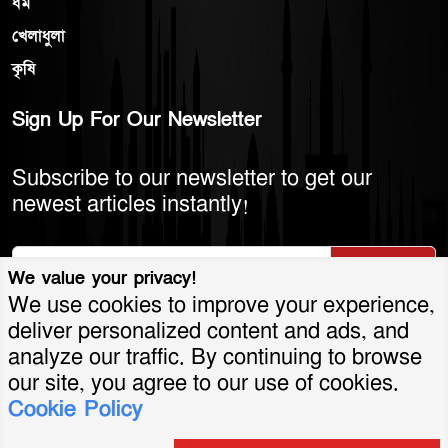
ধর্ম
খেলাধুলা
কৃষি
Sign Up For Our Newsletter
Subscribe to our newsletter to get our
newest articles instantly!
Subscribe
We value your privacy!
We use cookies to improve your experience,
deliver personalized content and ads, and
analyze our traffic. By continuing to browse
© 2026 America Bangla LLC. All Rights
our site, you agree to our use of cookies.
Cookie Policy
Reserved.
শর্তাবলি ও নীতিমালা
গোপনীয়তা নীতি
যোগাযোগ
সার্কুলেশন
বিজ্ঞাপন