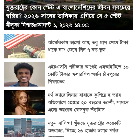
সবচেয়ে ব্যয়বহুল পাঁচ অঙ্গরাজ্যের তালিকায় আরও রয়েছে
যুক্তরাষ্ট্রের কোন স্টেট এ বাংলাদেশিদের জীবন সবচেয়ে
ওয়াশিংটন, ওরেগন এবং কলোরাডো। ২০২৬ সালের গবেষণা
স্বস্তির? ২০২৬ সালের তালিকায় এগিয়ে যে ৫ স্টেট
অনুযায়ী, অবসরের জন্য যুক্তরাষ্ট্রের সবচেয়ে সাশ্রয়ী ১০টি
নীলুফা নিশাত
আগস্ট ১, ২০২৬ ১৪:০
অঙ্গরাজ্য হলো ওয়েস্ট ভার্জিনিয়া, মিসিসিপি, আলাবামা,
ওকলাহোমা, আরকানসাস, কেন্টাকি, মিসৌরি, লুইজিয়ানা,
আমেরিকায় ভালো আয়, তবু মাস শেষে টাকা
ইন্ডিয়ানা এবং কানসাস। অন্যদিকে অবসরের জন্য সবচেয়ে
থাকে না? জেনে নিন ৭ বড় ভুল
ব্যয়বহুল ১০টি অঙ্গরাজ্য হলো ক্যালিফোর্নিয়া, হাওয়াই,
ওয়াশিংটন, ওরেগন, কলোরাডো, নিউ জার্সি, ম্যাসাচুসেটস,
এইচএসসি পরীক্ষার আগেই এমআইটিতে ১০
উটাহ, নিউইয়র্ক এবং মিনেসোটা। বিশ্লেষকদের মতে,
কোটি টাকার স্কলারশিপ অর্জন চাঁদপুরের
অবসরের জন্য অঙ্গরাজ্য নির্বাচন করার সময় শুধু আবাসন ব্যয়
সিফাতের
নয়, করনীতি, স্বাস্থ্যসেবা, জীবনযাত্রার খরচ এবং সামাজিক
নিরাপত্তা সুবিধাও সমান গুরুত্ব দিয়ে বিবেচনা করা উচিত।
নর্থ ক্যারোলিনায় বাবাকে কুপিয়ে হ ত্যার
অভিযোগে গ্রেপ্তার ২০ বছরের তরুণী, সামনে
এলো ভয়ংকর ফেসবুক স্ট্যাটাস
নতুন বাসিন্দা খুঁজছে যুক্তরাষ্ট্রের কয়েকটি
অঙ্গরাজ্য, দিচ্ছে ২৩ হাজার ডলার পর্যন্ত