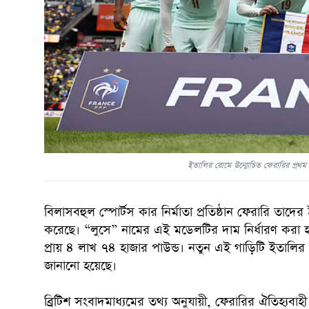
ইতালির রোমে উন্মোচিত ফেরারির প্রথম সম
বিলাসবহুল স্পোর্টস কার নির্মাতা প্রতিষ্ঠান ফেরারি তাদে
করেছে। “লুসে” নামের এই মডেলটির দাম নির্ধারণ করা হয়েছ
প্রায় ৪ লাখ ৭৪ হাজার পাউন্ড। নতুন এই গাড়িটি ইতালির
জানানো হয়েছে।
ব্রিটিশ সংবাদমাধ্যমের তথ্য অনুযায়ী, ফেরারির ঐতিহ্যব