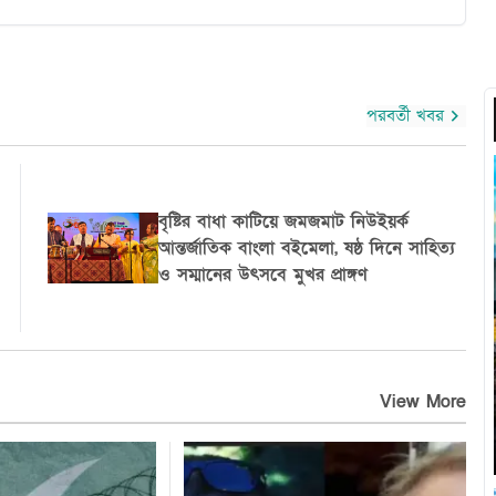
পরবর্তী খবর
নিউইয়র্কে স্বল্প আয়ের বাসিন্দাদের ভাড়া
কমাতে নতুন আবাসন পরিকল্পনা, ১০ বছরে ২
লাখ ঘর গড়ার পরিকল্পনা
View More