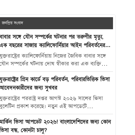
জনপ্রিয় সংবাদ
বাবার সঙ্গে যৌন সম্পর্কের ঘটনার পর তরুণীর মৃত্যু,
এক বছরের সাজায় ক্যালিফোর্নিয়ার আইন পরিবর্তনের
দাবি
যুক্তরাষ্ট্রের ক্যালিফোর্নিয়ায় নিজের জৈবিক বাবার সঙ্গে
যৌন সম্পর্কের ঘটনায় দোষ স্বীকার করা এক ব্যক্তিকে
মাত্র এক বছরের কারাদণ্ড দেওয়ায় নতুন করে বিতর্ক
তৈরি হয়েছে। আদালতের এই রায়ে অসন্তোষ প্রকাশ করে
যুক্তরাষ্ট্রের গ্রিন কার্ডে বড় পরিবর্তন, পরিবারভিত্তিক ভিসা
ভুক্তভোগী তরুণীর মা ক্যালিফোর্নিয়ার যৌন অপরাধ-
আবেদনকারীদের জন্য সুখবর
সংক্রান্ত আইন আরও কঠোর করার দাবি জানিয়েছেন।
যুক্তরাষ্ট্রের পররাষ্ট্র দপ্তর আগস্ট ২০২৬ সালের ভিসা
মার্কিন সংবাদমাধ্যম দ্য ক্যালিফোর্নিয়া পোস্ট-কে দেওয়া
বুলেটিন প্রকাশ করেছে। নতুন এই আপডেটে
সাক্ষাৎকারে ক্যারোলিনা স্যান্ডোভাল বলেন, তার মেয়ে
পরিবারভিত্তিক গ্রিন কার্ড আবেদনকারীদের জন্য বেশ
মাকাইলা রেনে সেটলসের নামে নতুন আইন প্রণয়ন করা
কিছু গুরুত্বপূর্ণ অগ্রগতি দেখা গেছে। বিশেষ করে
মার্কিন ভিসা আপডেট ২০২৬! বাংলাদেশিদের জন্য কোন
উচিত, যাতে ভবিষ্যতে এ ধরনের মামলায় আরও কঠোর
যুক্তরাষ্ট্রের স্থায়ী বাসিন্দাদের স্বামী, স্ত্রী ও সন্তানদের জন্য
ভিসা বন্ধ, কোনটা চালু?
শাস্তি নিশ্চিত করা যায়। তিনি বলেন, “এটি