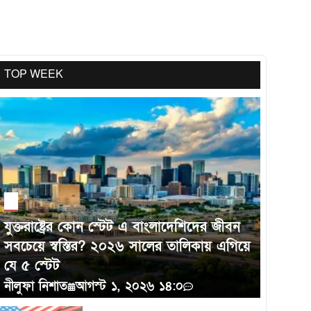
গড়ে তুলতে পারে এবং নিজেদের অবস্থান শক্তভাবে
প্রতিষ্ঠা করতে সক্ষম।
TOP WEEK
এশিয়ার সেরা বিজ্ঞানীদের তালিকায় কলেরা
হাসপাতালের নির্বাহী পরিচালক ড. তাহমিদ
আহমেদ
যুক্তরাষ্ট্রের কোন স্টেট এ বাংলাদেশিদের জীবন
সবচেয়ে স্বস্তির? ২০২৬ সালের তালিকায় এগিয়ে
যে ৫ স্টেট
নীলুফা নিশাত
আগস্ট ১, ২০২৬ ১৪:০