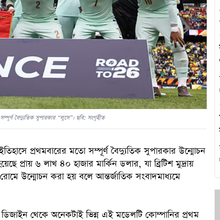
এ
থ
হ
্পূর্ণ বৈদ্যুতিক সুপারকার “লুসে”। ছবি: সংগৃহীত
র ইতিহাসে প্রথমবারের মতো সম্পূর্ণ বৈদ্যুতিক সুপারকার উন্মোচন
ে প্রায় ৬ লাখ ৪০ হাজার মার্কিন ডলার, যা ব্রিটিশ মুদ্রায়
 রোমে উন্মোচন করা হয় বলে আন্তর্জাতিক সংবাদমাধ্যমে
প
াহী ডিজাইন থেকে অনেকটাই ভিন্ন এই মডেলটি কোম্পানির প্রথম