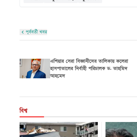
পূর্ববর্তী খবর
মক্কা ও মদিনার যে ১০ স্থানে দোয়া কবুল হয়
বিশ্ব