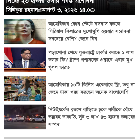
দিচ্ছে ২৩ হাজার ডলার পর্যন্ত প্রণোদনা
সিদ্দিকুর রহমান
আগস্ট ৩, ২০২৬ ১৪:০
আমেরিকার কোন স্টেটে বসবাস করলে
সিরিয়াল কিলারের মুখোমুখি হওয়ার সম্ভাবনা
সবচেয়ে বেশি? জেনে নিন
পড়াশোনা শেষে যুক্তরাষ্ট্রে চাকরি করতে ১ লাখ
ডলার ফি? ট্রাম্প প্রশাসনের প্রস্তাবে এবার মুখ
খুলল ভারত
আমেরিকায় ১০টি জিনিস একেবারে ফ্রি, তবু না
জেনে টাকা খরচ করছেন অনেক বাংলাদেশি
নিউইয়র্কের ব্রঙ্কসে বাড়িতে ঢুকে নারীকে বেঁধে
ভয়াবহ ডাকাতি, লুট ৩ লাখ ৪৩ হাজার ডলারের
সম্পদ