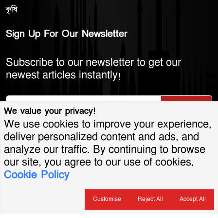
কৃষি
Sign Up For Our Newsletter
Subscribe to our newsletter to get our
newest articles instantly!
Subscribe
We value your privacy!
We use cookies to improve your experience,
deliver personalized content and ads, and
analyze our traffic. By continuing to browse
© 2026 America Bangla LLC. All Rights
our site, you agree to our use of cookies.
Cookie Policy
Reserved.
শর্তাবলি ও নীতিমালা
গোপনীয়তা নীতি
যোগাযোগ
সার্কুলেশন
বিজ্ঞাপন
Customise
Reject All
Accept All