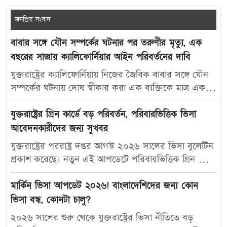
জনপ্রিয় সংবাদ
বাবার সঙ্গে যৌন সম্পর্কের ঘটনার পর তরুণীর মৃত্যু, এক
বছরের সাজায় ক্যালিফোর্নিয়ার আইন পরিবর্তনের দাবি
যুক্তরাষ্ট্রের ক্যালিফোর্নিয়ায় নিজের জৈবিক বাবার সঙ্গে যৌন
সম্পর্কের ঘটনায় দোষ স্বীকার করা এক ব্যক্তিকে মাত্র এক
বছরের কারাদণ্ড দেওয়ায় নতুন করে বিতর্ক তৈরি হয়েছে।
আদালতের এই রায়ে অসন্তোষ প্রকাশ করে ভুক্তভোগী
যুক্তরাষ্ট্রের গ্রিন কার্ডে বড় পরিবর্তন, পরিবারভিত্তিক ভিসা
তরুণীর মা ক্যালিফোর্নিয়ার যৌন অপরাধ-সংক্রান্ত আইন
আবেদনকারীদের জন্য সুখবর
আরও কঠোর করার দাবি জানিয়েছেন। মার্কিন সংবাদমাধ্যম
যুক্তরাষ্ট্রের পররাষ্ট্র দপ্তর আগস্ট ২০২৬ সালের ভিসা বুলেটিন
দ্য ক্যালিফোর্নিয়া পোস্ট-কে দেওয়া সাক্ষাৎকারে ক্যারোলিনা
প্রকাশ করেছে। নতুন এই আপডেটে পরিবারভিত্তিক গ্রিন কার্ড
স্যান্ডোভাল বলেন, তার মেয়ে মাকাইলা রেনে সেটলসের নামে
আবেদনকারীদের জন্য বেশ কিছু গুরুত্বপূর্ণ অগ্রগতি দেখা
নতুন আইন প্রণয়ন করা উচিত, যাতে ভবিষ্যতে এ ধরনের
গেছে। বিশেষ করে যুক্তরাষ্ট্রের স্থায়ী বাসিন্দাদের স্বামী, স্ত্রী ও
মার্কিন ভিসা আপডেট ২০২৬! বাংলাদেশিদের জন্য কোন
মামলায় আরও কঠোর শাস্তি নিশ্চিত করা যায়। তিনি বলেন,
সন্তানদের জন্য নির্ধারিত এফ২এ ক্যাটাগরিতে উল্লেখযোগ্য
ভিসা বন্ধ, কোনটা চালু?
“এটি কোনোভাবেই ন্যায়বিচার নয়। আমি আইন পরিবর্তনের
পরিবর্তন এসেছে। নতুন ভিসা বুলেটিন অনুযায়ী,
২০২৬ সালের শুরু থেকে যুক্তরাষ্ট্রের ভিসা নীতিতে বড়
জন্য লড়াই করব, যাতে আর কোনো পরিবারকে আমাদের
পরিবারভিত্তিক কয়েকটি ক্যাটাগরিতে অপেক্ষার সময় কমার